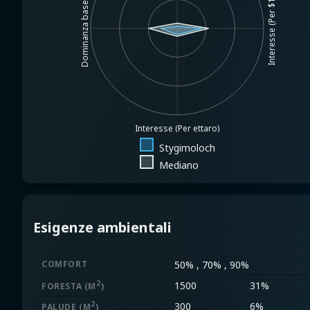
Interesse (Per $1MM)
Dominanza base
Interesse (Per ettaro)
Stygimoloch
Mediano
Esigenze ambientali
COMFORT
50% , 70% , 90%
2
1500
31%
FORESTA
(M
)
2
300
6%
PALUDE
(M
)