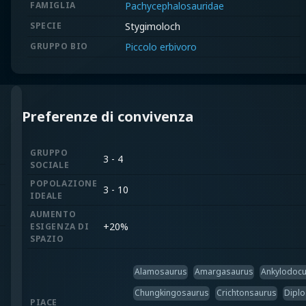
FAMIGLIA
Pachycephalosauridae
SPECIE
Stygimoloch
GRUPPO BIO
Piccolo erbivoro
Preferenze di convivenza
GRUPPO
3 - 4
SOCIALE
POPOLAZIONE
3 - 10
IDEALE
AUMENTO
+
20%
ESIGENZA DI
SPAZIO
Alamosaurus
Amargasaurus
Ankylodoc
Chungkingosaurus
Crichtonsaurus
Dipl
PIACE