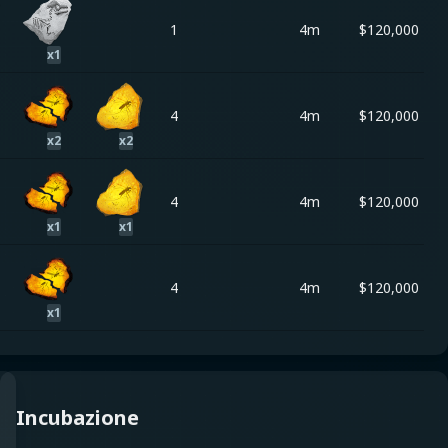
1
4m
$
120,000
x
1
4
4m
$
120,000
x
2
x
2
4
4m
$
120,000
x
1
x
1
4
4m
$
120,000
x
1
Incubazione