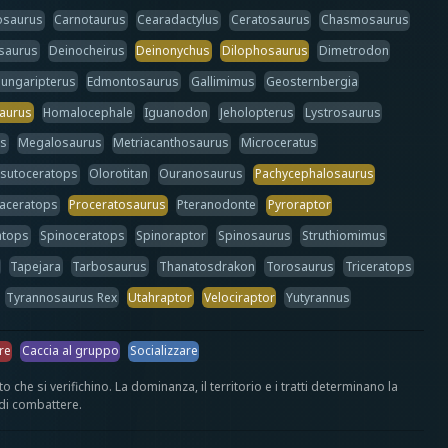
osaurus
Carnotaurus
Cearadactylus
Ceratosaurus
Chasmosaurus
saurus
Deinocheirus
Deinonychus
Dilophosaurus
Dimetrodon
ungaripterus
Edmontosaurus
Gallimimus
Geosternbergia
aurus
Homalocephale
Iguanodon
Jeholopterus
Lystrosaurus
us
Megalosaurus
Metriacanthosaurus
Microceratus
sutoceratops
Olorotitan
Ouranosaurus
Pachycephalosaurus
aceratops
Proceratosaurus
Pteranodonte
Pyroraptor
atops
Spinoceratops
Spinoraptor
Spinosaurus
Struthiomimus
Tapejara
Tarbosaurus
Thanatosdrakon
Torosaurus
Triceratops
Tyrannosaurus Rex
Utahraptor
Velociraptor
Yutyrannus
re
Caccia al gruppo
Socializzare
he si verifichino. La dominanza, il territorio e i tratti determinano la
 di combattere.