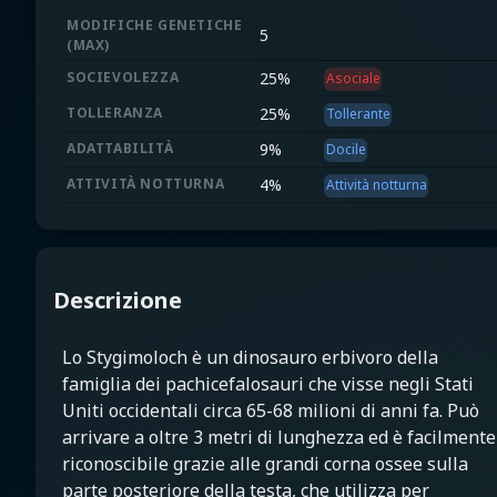
MODIFICHE GENETICHE
5
(
MAX
)
SOCIEVOLEZZA
25
%
Asociale
TOLLERANZA
25
%
Tollerante
ADATTABILITÀ
9
%
Docile
ATTIVITÀ NOTTURNA
4
%
Attività notturna
Descrizione
Lo Stygimoloch è un dinosauro erbivoro della
famiglia dei pachicefalosauri che visse negli Stati
Uniti occidentali circa 65-68 milioni di anni fa. Può
arrivare a oltre 3 metri di lunghezza ed è facilmente
riconoscibile grazie alle grandi corna ossee sulla
parte posteriore della testa, che utilizza per