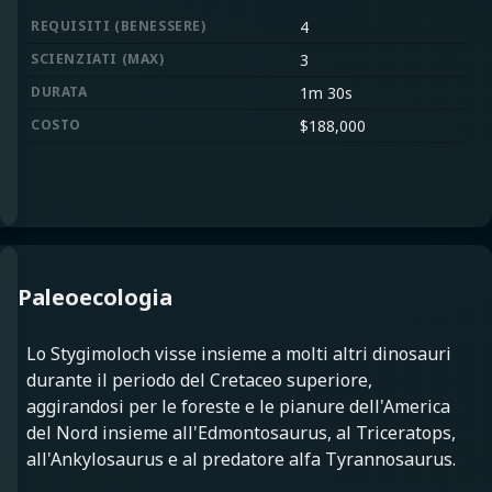
REQUISITI
(
BENESSERE
)
4
SCIENZIATI
(
MAX
)
3
DURATA
1m 30s
COSTO
$
188,000
Paleoecologia
Lo Stygimoloch visse insieme a molti altri dinosauri
durante il periodo del Cretaceo superiore,
aggirandosi per le foreste e le pianure dell'America
del Nord insieme all'Edmontosaurus, al Triceratops,
all'Ankylosaurus e al predatore alfa Tyrannosaurus.