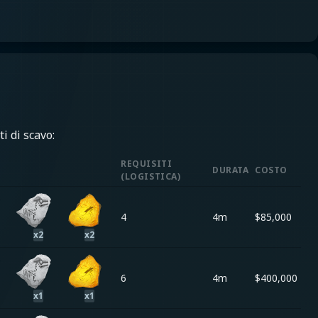
i di scavo:
REQUISITI
I
DURATA
COSTO
(
LOGISTICA
)
4
4m
$
85,000
x
2
x
2
6
4m
$
400,000
x
1
x
1