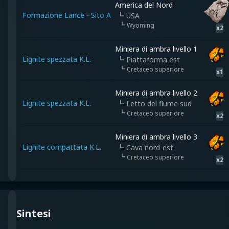
America del Nord
Formazione Lance - Sito A
┗
USA
┗
Wyoming
x
2
Miniera di ambra livello 1
Lignite spezzata K.L.
┗
Piattaforma est
┗
Cretaceo superiore
x
1
Miniera di ambra livello 2
Lignite spezzata K.L.
┗
Letto del fiume sud
┗
Cretaceo superiore
x
2
Miniera di ambra livello 3
Lignite compattata K.L.
┗
Cava nord-est
┗
Cretaceo superiore
x
2
Sintesi