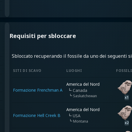
Requisiti per sbloccare
Sbloccato recuperando il fossile da uno dei seguenti sit
SITI DI SCAVO
LUOGHI
FOSSIL
America del Nord
Formazione Frenchman A
┗
Canada
┗
Saskatchewan
x
1
America del Nord
Formazione Hell Creek B
┗
USA
┗
Montana
x
2