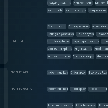
Huayangosaurus
Kentrosaurus
Mamench
Sauropelta
Stegoceratops
Stegosaurus
Alamosaurus
Amargasaurus
Ankylodoc
Chungkingosaurus
Coelophysis
Compso
PIACE A
Euoplocephalus
Gigantspinosaurus
Hua
Moros Intrepidus
Nigersaurus
Nodosau
Sinosauropteryx
Stegoceratops
Stegosa
NON PIACE
Indominus Rex
Indoraptor
Scorpios Rex
NON PIACE A
Indominus Rex
Indoraptor
Scorpios Rex
Acrocanthosaurus
Albertosaurus
Allosa