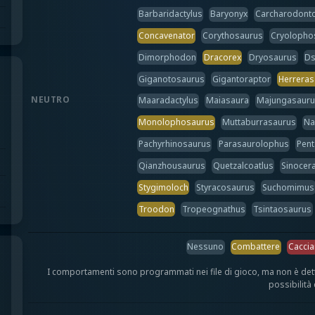
Barbaridactylus
Baryonyx
Carcharodont
Concavenator
Corythosaurus
Cryolopho
Dimorphodon
Dracorex
Dryosaurus
Ds
Giganotosaurus
Gigantoraptor
Herreras
NEUTRO
Maaradactylus
Maiasaura
Majungasaur
Monolophosaurus
Muttaburrasaurus
Na
Pachyrhinosaurus
Parasaurolophus
Pent
Qianzhousaurus
Quetzalcoatlus
Sinocer
Stygimoloch
Styracosaurus
Suchomimus
Troodon
Tropeognathus
Tsintaosaurus
Nessuno
Combattere
Caccia
I comportamenti sono programmati nei file di gioco, ma non è detto c
possibilità