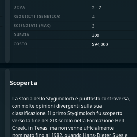
UOVA
2
-
7
REQUISITI
(
GENETICA
)
4
SCIENZIATI
(
MAX
)
3
DURATA
30s
COSTO
$
94,000
Scoperta
La storia dello Stygimoloch è piuttosto controversa,
con molte opinioni divergenti sulla sua
classificazione. Il primo Stygimoloch fu scoperto
verso la fine del XIX secolo nella Formazione Hell
Creek, in Texas, ma non venne ufficialmente
nominato fino al 1982, quando Hans-Dieter Sues e