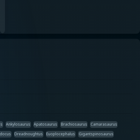
us
Ankylosaurus
Apatosaurus
Brachiosaurus
Camarasaurus
odocus
Dreadnoughtus
Euoplocephalus
Gigantspinosaurus