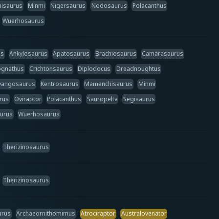
isaurus
Minmi
Nigersaurus
Nodosaurus
Polacanthus
Wuerhosaurus
us
Ankylosaurus
Apatosaurus
Brachiosaurus
Camarasaurus
gnathus
Crichtonsaurus
Diplodocus
Dreadnoughtus
yangosaurus
Kentrosaurus
Mamenchisaurus
Minmi
rus
Oviraptor
Polacanthus
Sauropelta
Segisaurus
urus
Wuerhosaurus
Therizinosaurus
Therizinosaurus
urus
Archaeornithomimus
Atrociraptor
Australovenator