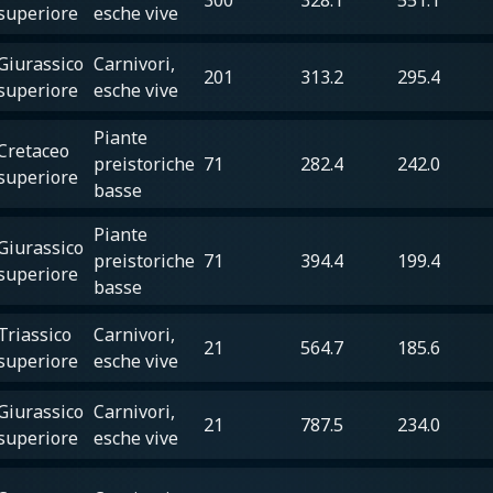
superiore
esche vive
Giurassico
Carnivori,
201
313.2
295.4
superiore
esche vive
Piante
Cretaceo
preistoriche
71
282.4
242.0
superiore
basse
Piante
Giurassico
preistoriche
71
394.4
199.4
superiore
basse
Triassico
Carnivori,
21
564.7
185.6
superiore
esche vive
Giurassico
Carnivori,
21
787.5
234.0
superiore
esche vive