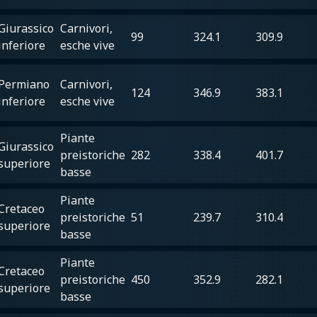
Giurassico
Carnivori,
99
324.1
309.9
inferiore
esche vive
Permiano
Carnivori,
124
346.9
383.1
inferiore
esche vive
Piante
Giurassico
preistoriche
282
338.4
401.7
superiore
basse
Piante
Cretaceo
preistoriche
51
239.7
310.4
superiore
basse
Piante
Cretaceo
preistoriche
450
352.9
282.1
superiore
basse