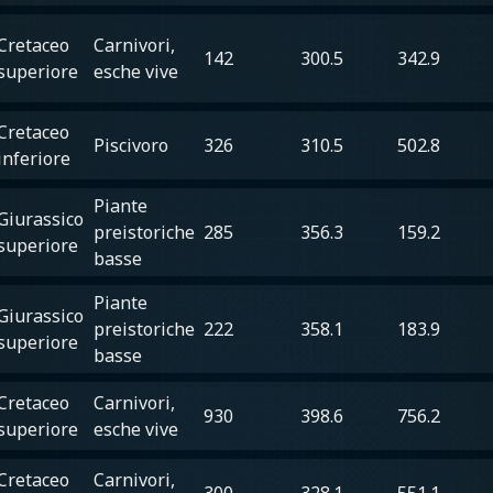
Cretaceo
Carnivori,
142
300.5
342.9
superiore
esche vive
Cretaceo
Piscivoro
326
310.5
502.8
inferiore
Piante
Giurassico
preistoriche
285
356.3
159.2
superiore
basse
Piante
Giurassico
preistoriche
222
358.1
183.9
superiore
basse
Cretaceo
Carnivori,
930
398.6
756.2
superiore
esche vive
Cretaceo
Carnivori,
300
328.1
551.1