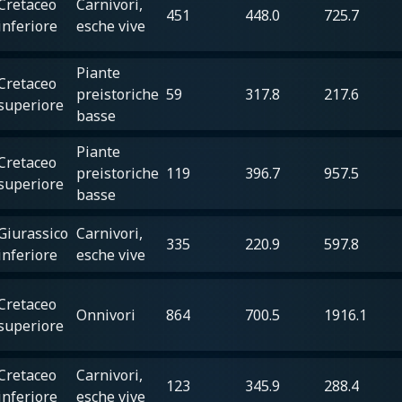
Cretaceo
Carnivori,
451
448.0
725.7
inferiore
esche vive
Piante
Cretaceo
preistoriche
59
317.8
217.6
superiore
basse
Piante
Cretaceo
preistoriche
119
396.7
957.5
superiore
basse
Giurassico
Carnivori,
335
220.9
597.8
inferiore
esche vive
Cretaceo
Onnivori
864
700.5
1916.1
superiore
Cretaceo
Carnivori,
123
345.9
288.4
inferiore
esche vive