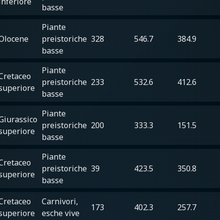
inferiore
basse
Piante
Olocene
preistoriche
328
546.7
384.9
basse
Piante
Cretaceo
preistoriche
233
532.6
412.6
superiore
basse
Piante
Giurassico
preistoriche
200
333.3
151.5
superiore
basse
Piante
Cretaceo
preistoriche
39
423.5
350.8
superiore
basse
Cretaceo
Carnivori,
173
402.3
257.7
superiore
esche vive