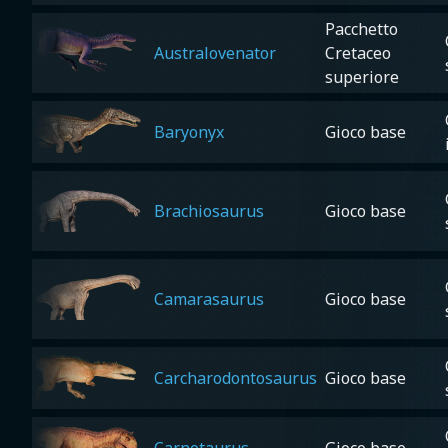
Pacchetto
Australovenator
Cretaceo
superiore
Baryonyx
Gioco base
Brachiosaurus
Gioco base
Camarasaurus
Gioco base
Carcharodontosaurus
Gioco base
Carnotaurus
Gioco base