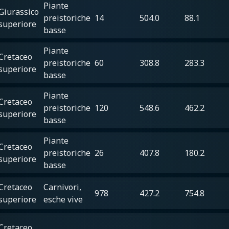
Piante
Giurassico
preistoriche
14
504.0
88.1
superiore
basse
Piante
Cretaceo
preistoriche
60
308.8
283.3
superiore
basse
Piante
Cretaceo
preistoriche
120
548.6
462.2
superiore
basse
Piante
Cretaceo
preistoriche
26
407.8
180.2
superiore
basse
Cretaceo
Carnivori,
978
427.2
754.8
superiore
esche vive
Cretaceo