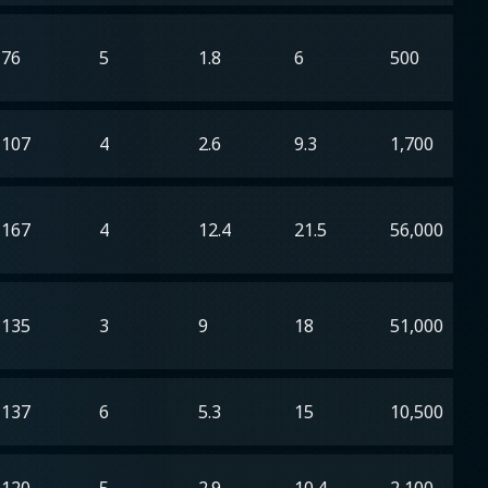
76
5
1.8
6
500
107
4
2.6
9.3
1,700
167
4
12.4
21.5
56,000
135
3
9
18
51,000
137
6
5.3
15
10,500
120
5
2.9
10.4
2,100