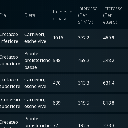
Interesse
Interesse
Interesse
Era
Dieta
(Per
(Per
di base
$1MM)
ettaro)
Cretaceo
Carnivori,
1016
372.2
469.9
inferiore
esche vive
Piante
Cretaceo
preistoriche
548
459.2
248.2
superiore
basse
Cretaceo
Carnivori,
470
313.3
631.4
superiore
esche vive
Giurassico
Carnivori,
639
319.5
818.8
superiore
esche vive
Piante
Cretaceo
preistoriche
77
192.5
373.3