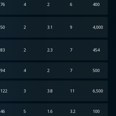
76
4
2
6
400
50
2
3.1
9
4,000
83
2
2.3
7
454
94
4
2
7
500
122
3
3.8
11
6,500
46
5
1.6
3.2
100