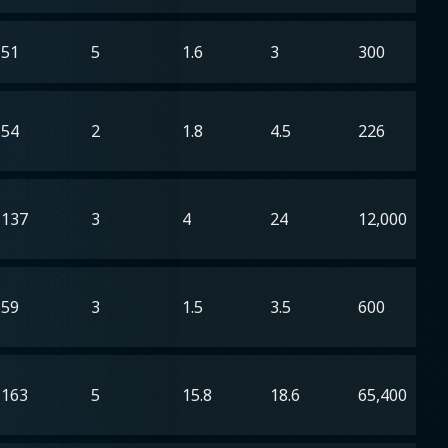
51
5
1.6
3
300
54
2
1.8
4.5
226
137
3
4
24
12,000
59
3
1.5
3.5
600
163
5
15.8
18.6
65,400