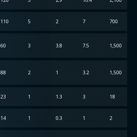
110
5
2
7
700
60
3
3.8
7.5
1,500
88
2
1
3.2
1,500
23
1
1.3
3
18
14
1
0.3
1
2