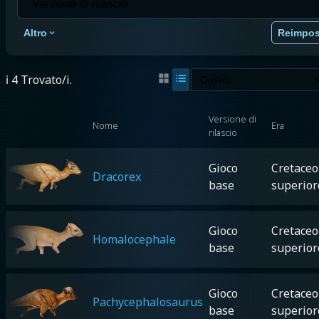
Altro
Reimpos
ℹ️ 4 Trovato/i.
Versione di
Nome
Era
rilascio
Gioco
Cretaceo
Dracorex
base
superior
Gioco
Cretaceo
Homalocephale
base
superior
Gioco
Cretaceo
Pachycephalosaurus
base
superior