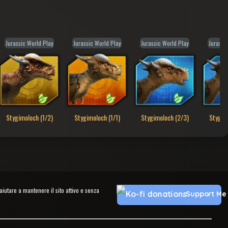
Jurassic World Play
Jurassic World Play
Jurassic World Play
Jurassi
Stygimoloch (1/2)
Stygimoloch (1/1)
Stygimoloch (2/3)
Stygim
utare a mantenere il sito attivo e senza
Support Me