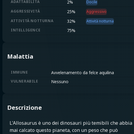
ADATTABILITÀ
2
%
Docile
AGGRESSIVITÀ
25
%
Aggressivo
ATTIVITÀ NOTTURNA
32
%
Attività notturna
INTELLIGENCE
75
%
Malattia
IMMUNE
Avvelenamento da felce aquilina
VULNERABILE
Nessuno
Descrizione
L'Allosaurus è uno dei dinosauri più temibili che abbia
mai calcato questo pianeta, con un peso che può