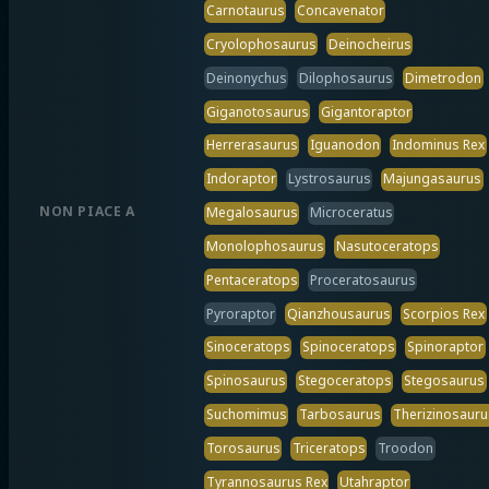
Carnotaurus
Concavenator
Cryolophosaurus
Deinocheirus
Deinonychus
Dilophosaurus
Dimetrodon
Giganotosaurus
Gigantoraptor
Herrerasaurus
Iguanodon
Indominus Rex
Indoraptor
Lystrosaurus
Majungasaurus
NON PIACE A
Megalosaurus
Microceratus
Monolophosaurus
Nasutoceratops
Pentaceratops
Proceratosaurus
Pyroraptor
Qianzhousaurus
Scorpios Rex
Sinoceratops
Spinoceratops
Spinoraptor
Spinosaurus
Stegoceratops
Stegosaurus
Suchomimus
Tarbosaurus
Therizinosauru
Torosaurus
Triceratops
Troodon
Tyrannosaurus Rex
Utahraptor