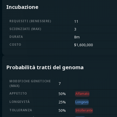
Incubazione
REQUISITI
(
BENESSERE
)
11
SCIENZIATI
(
MAX
)
3
DURATA
8m
COSTO
$
1,600,000
Probabilità tratti del genoma
MODIFICHE GENETICHE
7
(
MAX
)
APPETITO
50
%
Affamato
LONGEVITÀ
25
%
Longevo
TOLLERANZA
50
%
Intollerante