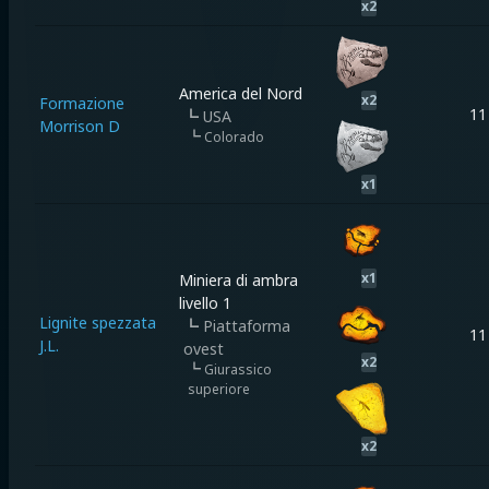
x
2
America del Nord
x
2
Formazione
11
┗
USA
Morrison D
┗
Colorado
x
1
x
1
Miniera di ambra
livello 1
Lignite spezzata
┗
Piattaforma
11
J.L.
ovest
x
2
┗
Giurassico
superiore
x
2