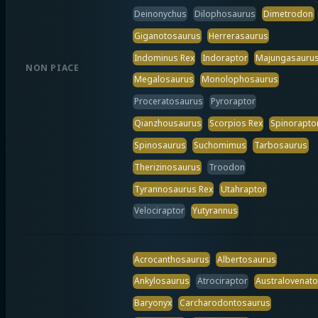
Deinonychus
Dilophosaurus
Dimetrodon
Giganotosaurus
Herrerasaurus
Indominus Rex
Indoraptor
Majungasauru
NON PIACE
Megalosaurus
Monolophosaurus
Proceratosaurus
Pyroraptor
Qianzhousaurus
Scorpios Rex
Spinorapto
Spinosaurus
Suchomimus
Tarbosaurus
Therizinosaurus
Troodon
Tyrannosaurus Rex
Utahraptor
Velociraptor
Yutyrannus
Acrocanthosaurus
Albertosaurus
Ankylosaurus
Atrociraptor
Australovenato
Baryonyx
Carcharodontosaurus