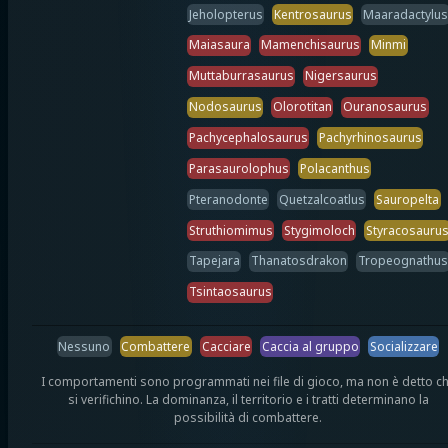
Jeholopterus
Kentrosaurus
Maaradactylus
Maiasaura
Mamenchisaurus
Minmi
Muttaburrasaurus
Nigersaurus
Nodosaurus
Olorotitan
Ouranosaurus
Pachycephalosaurus
Pachyrhinosaurus
Parasaurolophus
Polacanthus
Pteranodonte
Quetzalcoatlus
Sauropelta
Struthiomimus
Stygimoloch
Styracosauru
Tapejara
Thanatosdrakon
Tropeognathus
Tsintaosaurus
Nessuno
Combattere
Cacciare
Caccia al gruppo
Socializzare
I comportamenti sono programmati nei file di gioco, ma non è detto c
si verifichino. La dominanza, il territorio e i tratti determinano la
possibilità di combattere.