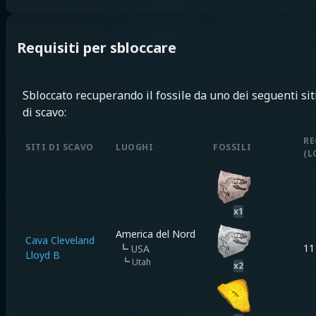
Requisiti per sbloccare
Sbloccato recuperando il fossile da uno dei seguenti sit
di scavo:
RE
SITI DI SCAVO
LUOGHI
FOSSILI
(
L
x
1
America del Nord
Cava Cleveland
11
┗
USA
Lloyd B
┗
Utah
x
2