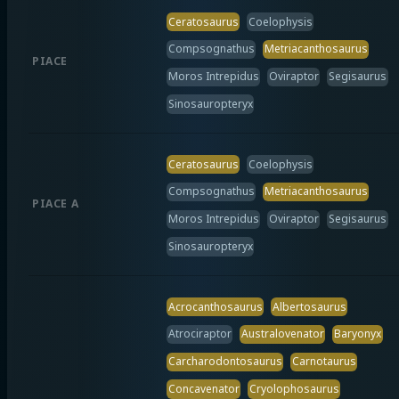
Ceratosaurus
Coelophysis
Compsognathus
Metriacanthosaurus
PIACE
Moros Intrepidus
Oviraptor
Segisaurus
Sinosauropteryx
Ceratosaurus
Coelophysis
Compsognathus
Metriacanthosaurus
PIACE A
Moros Intrepidus
Oviraptor
Segisaurus
Sinosauropteryx
Acrocanthosaurus
Albertosaurus
Atrociraptor
Australovenator
Baryonyx
Carcharodontosaurus
Carnotaurus
Concavenator
Cryolophosaurus