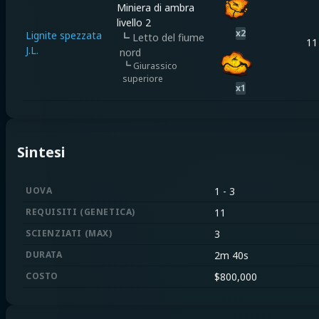
Miniera di ambra
livello 2
x
2
Lignite spezzata
┗
Letto del fiume
11
J.L.
nord
┗
Giurassico
superiore
x
1
Sintesi
UOVA
1
-
3
REQUISITI
(
GENETICA
)
11
SCIENZIATI
(
MAX
)
3
DURATA
2m 40s
COSTO
$
800,000