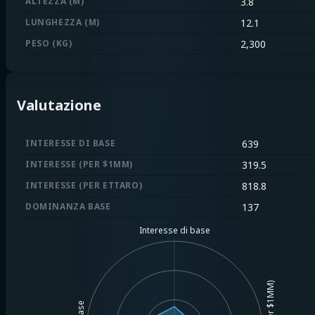
ALTEZZA (M)
3.8
LUNGHEZZA (M)
12.1
PESO (KG)
2,300
Valutazione
INTERESSE DI BASE
639
INTERESSE (PER $1MM)
319.5
INTERESSE (PER ETTARO)
818.8
DOMINANZA BASE
137
Interesse di base