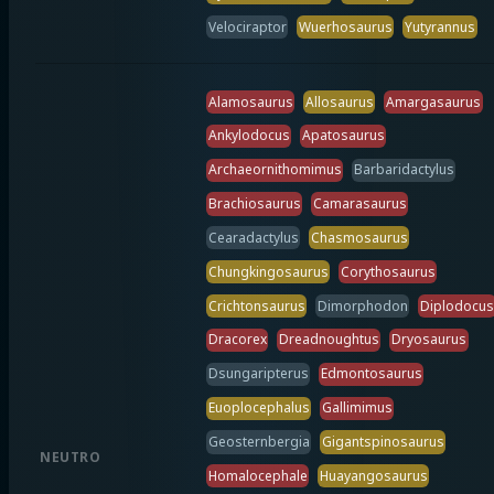
Velociraptor
Wuerhosaurus
Yutyrannus
Alamosaurus
Allosaurus
Amargasaurus
Ankylodocus
Apatosaurus
Archaeornithomimus
Barbaridactylus
Brachiosaurus
Camarasaurus
Cearadactylus
Chasmosaurus
Chungkingosaurus
Corythosaurus
Crichtonsaurus
Dimorphodon
Diplodocus
Dracorex
Dreadnoughtus
Dryosaurus
Dsungaripterus
Edmontosaurus
Euoplocephalus
Gallimimus
Geosternbergia
Gigantspinosaurus
NEUTRO
Homalocephale
Huayangosaurus