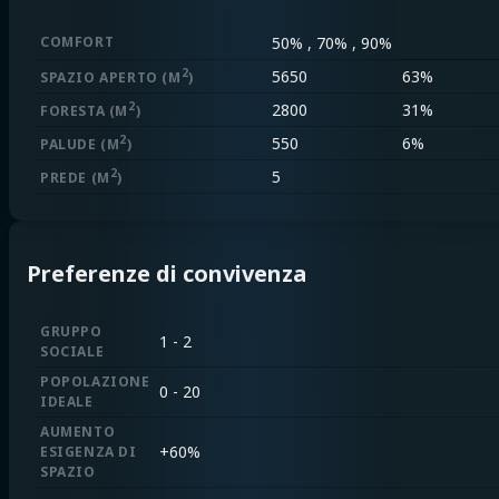
COMFORT
50% , 70% , 90%
2
5650
63%
SPAZIO APERTO
(M
)
2
2800
31%
FORESTA
(M
)
2
550
6%
PALUDE
(M
)
2
5
PREDE
(M
)
Preferenze di convivenza
GRUPPO
1 - 2
SOCIALE
POPOLAZIONE
0 - 20
IDEALE
AUMENTO
+
60%
ESIGENZA DI
SPAZIO