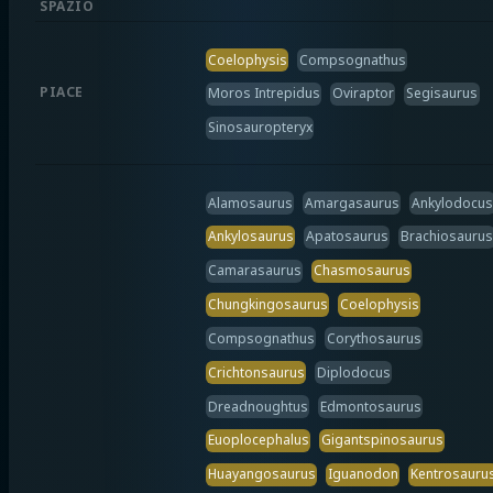
SPAZIO
Coelophysis
Compsognathus
PIACE
Moros Intrepidus
Oviraptor
Segisaurus
Sinosauropteryx
Alamosaurus
Amargasaurus
Ankylodocus
Ankylosaurus
Apatosaurus
Brachiosaurus
Camarasaurus
Chasmosaurus
Chungkingosaurus
Coelophysis
Compsognathus
Corythosaurus
Crichtonsaurus
Diplodocus
Dreadnoughtus
Edmontosaurus
Euoplocephalus
Gigantspinosaurus
Huayangosaurus
Iguanodon
Kentrosauru