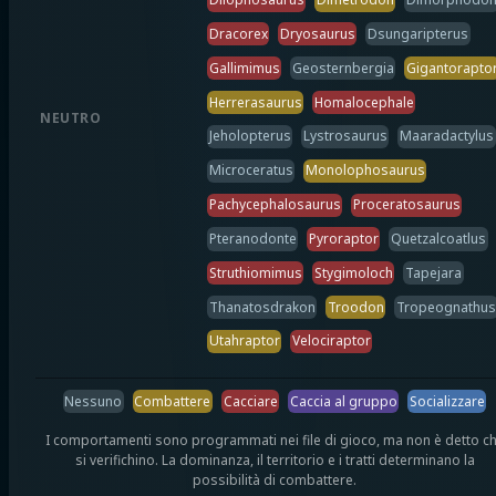
Dracorex
Dryosaurus
Dsungaripterus
Gallimimus
Geosternbergia
Gigantorapto
Herrerasaurus
Homalocephale
NEUTRO
Jeholopterus
Lystrosaurus
Maaradactylus
Microceratus
Monolophosaurus
Pachycephalosaurus
Proceratosaurus
Pteranodonte
Pyroraptor
Quetzalcoatlus
Struthiomimus
Stygimoloch
Tapejara
Thanatosdrakon
Troodon
Tropeognathus
Utahraptor
Velociraptor
Nessuno
Combattere
Cacciare
Caccia al gruppo
Socializzare
I comportamenti sono programmati nei file di gioco, ma non è detto c
si verifichino. La dominanza, il territorio e i tratti determinano la
possibilità di combattere.