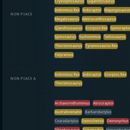
Cryolophosaurus
Giganotosaurus
Indominus Rex
Indoraptor
Majungasauru
NON PIACE
Megalosaurus
Metriacanthosaurus
Qianzhousaurus
Scorpios Rex
Spinorapto
Spinosaurus
Suchomimus
Tarbosaurus
Therizinosaurus
Tyrannosaurus Rex
Yutyrannus
Indominus Rex
Indoraptor
Scorpios Rex
NON PIACE A
Therizinosaurus
Archaeornithomimus
Atrociraptor
Australovenator
Barbaridactylus
Cearadactylus
Deinocheirus
Deinonychus
Dilophosaurus
Dimetrodon
Dimorphodo