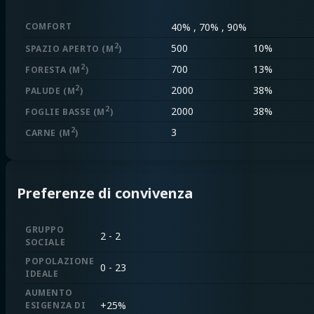
COMFORT
40% , 70% , 90%
2
500
10%
SPAZIO APERTO
(M
)
2
700
13%
FORESTA
(M
)
2
2000
38%
PALUDE
(M
)
2
2000
38%
FOGLIE BASSE
(M
)
2
3
CARNE
(M
)
Preferenze di convivenza
GRUPPO
2 - 2
SOCIALE
POPOLAZIONE
0 - 23
IDEALE
AUMENTO
+
25%
ESIGENZA DI