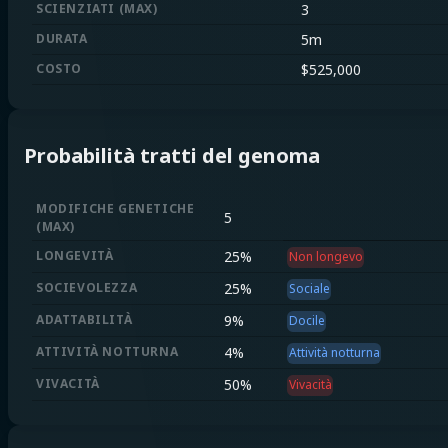
SCIENZIATI
(
MAX
)
3
DURATA
5m
COSTO
$
525,000
Probabilità tratti del genoma
MODIFICHE GENETICHE
5
(
MAX
)
LONGEVITÀ
25
%
Non longevo
SOCIEVOLEZZA
25
%
Sociale
ADATTABILITÀ
9
%
Docile
ATTIVITÀ NOTTURNA
4
%
Attività notturna
VIVACITÀ
50
%
Vivacità