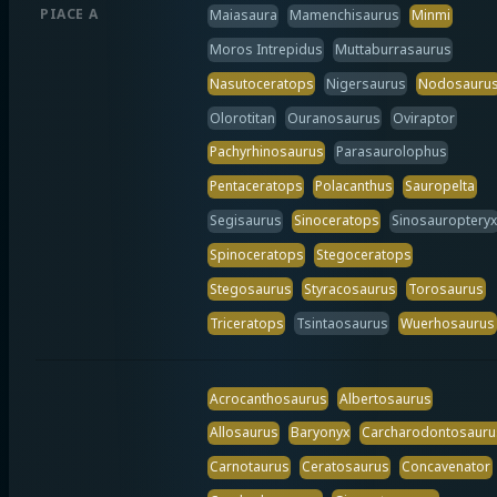
PIACE A
Maiasaura
Mamenchisaurus
Minmi
Moros Intrepidus
Muttaburrasaurus
Nasutoceratops
Nigersaurus
Nodosauru
Olorotitan
Ouranosaurus
Oviraptor
Pachyrhinosaurus
Parasaurolophus
Pentaceratops
Polacanthus
Sauropelta
Segisaurus
Sinoceratops
Sinosauropteryx
Spinoceratops
Stegoceratops
Stegosaurus
Styracosaurus
Torosaurus
Triceratops
Tsintaosaurus
Wuerhosaurus
Acrocanthosaurus
Albertosaurus
Allosaurus
Baryonyx
Carcharodontosauru
Carnotaurus
Ceratosaurus
Concavenator