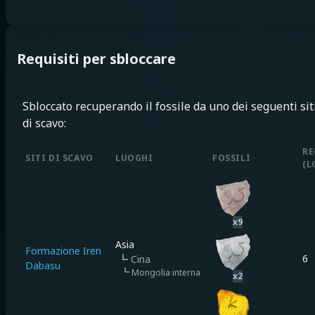
Requisiti per sbloccare
Sbloccato recuperando il fossile da uno dei seguenti sit
di scavo:
RE
SITI DI SCAVO
LUOGHI
FOSSILI
(
L
x
9
Asia
Formazione Iren
6
┗
Cina
Dabasu
┗
Mongolia interna
x
2