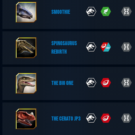
SMOOTHIE
SPINOSAURUS
REBIRTH
THE BIG ONE
THE CERATO JP3