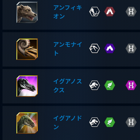
アンフィキ
オン
アンモナイ
ト
イグアノス
クス
イグアノド
ン