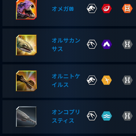
オメガ09
オルサカン
サス
オルニトケ
イルス
オンコプリ
スティス