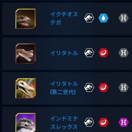
イクチオス
テガ
イリタトル
イリタトル
(第二世代)
インドミナ
スレックス