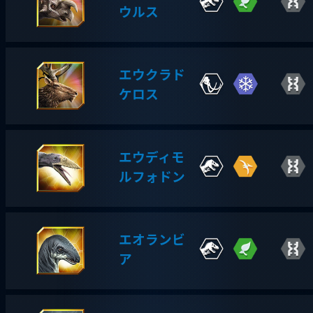
ウルス
エウクラド
ケロス
エウディモ
ルフォドン
エオランビ
ア