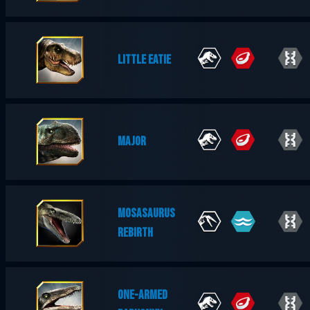
LITTLE EATIE
MAJOR
MOSASAURUS
REBIRTH
ONE-ARMED