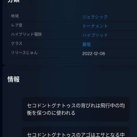
分類
地域
ジュラシック
レア度
トーナメント
ハイブリッド種類
ハイブリッド
クラス
翼竜
リリースじゅん
2022-12-08
情報
セコドントグナトゥスの背びれは飛行中の均
衡を保つのに使われる
セコドントグナトゥスのアゴはエサとなる中