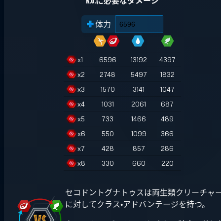
K.O.に必要なダメージ
体力
x
1
6596
13192
4397
x
2
2748
5497
1832
x
3
1570
3141
1047
x
4
1031
2061
687
x
5
733
1466
489
x
6
550
1099
366
x
7
428
857
286
x
8
330
660
220
セコドントグナトゥスは両生類クリーチャ
に対してクラス・アドバンテージを持つ。