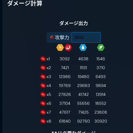
ダメージ計算
ダメージ出力
攻撃力
x
1
3092
4638
1546
x
2
7421
11131
3710
x
3
12986
19480
6493
x
4
19789
29683
9894
x
5
27828
41742
13914
x
6
37104
55656
18552
x
7
47617
71425
23808
x
8
61840
92760
30920