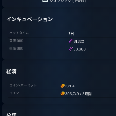
ジュラシック (中央値)
インキュベーション
ハッチタイム
7日
買値
(
DNA
)
61,320
売値
(
DNA
)
30,660
経済
コイン・パーミット
2,204
コイン
396,749
/
3時間