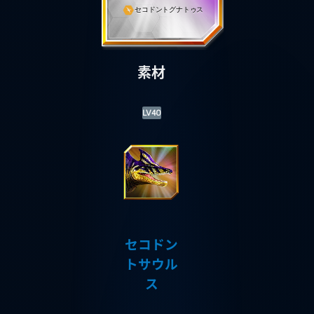
セコドントグナトゥス
素材
LV40
セコドン
トサウル
ス