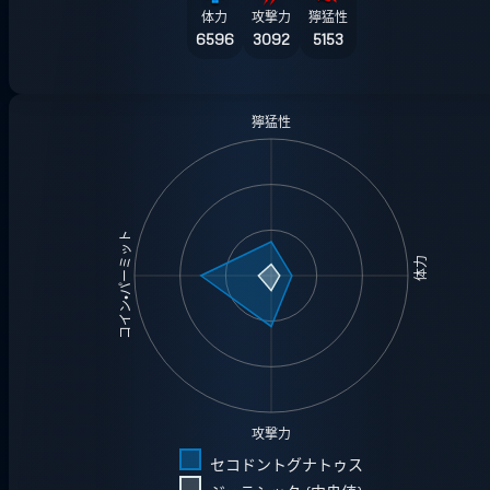
体力
攻撃力
獰猛性
6596
3092
5153
獰猛性
コイン・パーミット
体力
攻撃力
セコドントグナトゥス