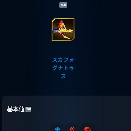
LV40
スカフォ
グナトゥ
ス
基本値
LV40