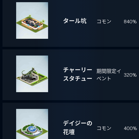
タール坑
コモン
840%
チャーリー
期間限定イ
320%
スタチュー
ベント
デイジーの
コモン
400%
花壇