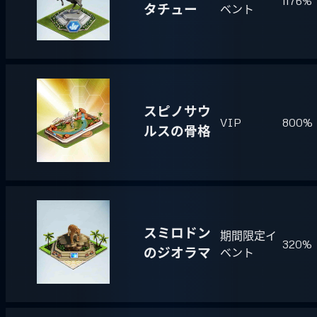
1176%
タチュー
ベント
スピノサウ
VIP
800%
ルスの骨格
スミロドン
期間限定イ
320%
のジオラマ
ベント