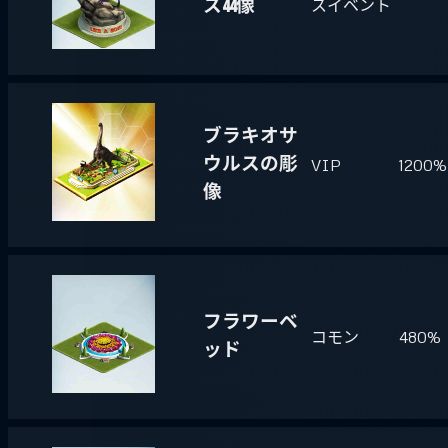
ス44像
スイベント
ブラキオサ
ウルスの彫
VIP
1200%
像
フラワーベ
コモン
480%
ッド