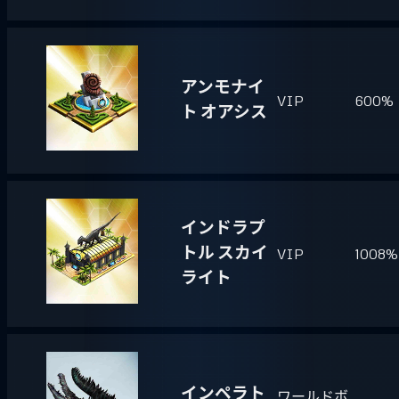
アンモナイ
VIP
600%
ト オアシス
インドラプ
トル スカイ
VIP
1008%
ライト
インペラト
ワールドボ