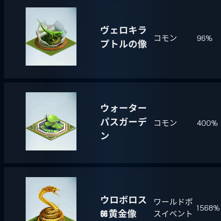
ヴェロキラ
コモン
96%
プトルの像
ウォーター
パスガーデ
コモン
400%
ン
ウロボロス
ワールドボ
1568%
66 黄金像
スイベント