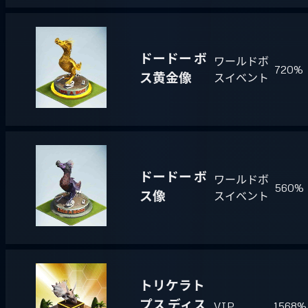
ドードー ボ
ワールドボ
720%
ス黄金像
スイベント
ドードー ボ
ワールドボ
560%
ス像
スイベント
トリケラト
プス ディス
VIP
1568%