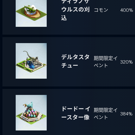
ティラノサ
ウルスの刈
コモン
400%
込
デルタスタ
期間限定イ
320%
チュー
ベント
ドードー イ
期間限定イ
384%
ースター像
ベント