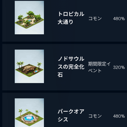
トロピカル
コモン
480%
大通り
ノドサウル
期間限定イ
スの完全化
320%
ベント
石
パークオア
コモン
480%
シス