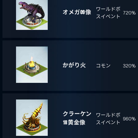
ワールドボ
オメガ09 像
720%
スイベント
かがり火
コモン
320%
クラーケン
ワールドボ
960%
18 黄金像
スイベント