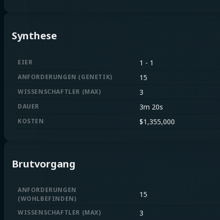
Synthese
EIER
1
-
1
ANFORDERUNGEN
(
GENETIK
)
15
WISSENSCHAFTLER
(
MAX
)
3
DAUER
3m 20s
KOSTEN
$
1,355,000
Brutvorgang
ANFORDERUNGEN
15
(
WOHLBEFINDEN
)
WISSENSCHAFTLER
(
MAX
)
3