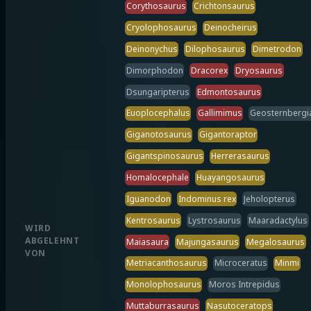
Corythosaurus
Crichtonsaurus
Cryolophosaurus
Deinocheirus
Deinonychus
Dilophosaurus
Dimetrodon
Dimorphodon
Dracorex
Dryosaurus
Dsungaripterus
Edmontosaurus
Euoplocephalus
Gallimimus
Geosternbergi
Giganotosaurus
Gigantoraptor
Gigantspinosaurus
Herrerasaurus
Homalocephale
Huayangosaurus
Iguanodon
Indominus rex
Jeholopterus
Kentrosaurus
Lystrosaurus
Maaradactylus
WIRD
ABGELEHNT
Maiasaura
Majungasaurus
Megalosaurus
VON
Metriacanthosaurus
Microceratus
Minmi
Monolophosaurus
Moros Intrepidus
Muttaburrasaurus
Nasutoceratops