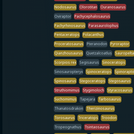
Nodosaurus
Olorotitan
Ouranosaurus
Oviraptor
Pachycephalosaurus
Pachyrhinosaurus
Parasaurolophus
Pentaceratops
Polacanthus
Proceratosaurus
Pteranodon
Pyroraptor
Qianzhousaurus
Quetzalcoatlus
Sauropelta
Scorpios rex
Segisaurus
Sinoceratops
Sinosauropteryx
Spinoceratops
Spinorapto
Spinosaurus
Stegoceratops
Stegosaurus
Struthiomimus
Stygimoloch
Styracosaurus
Suchomimus
Tapejara
Tarbosaurus
Thanatosdrakon
Therizinosaurus
Torosaurus
Triceratops
Troodon
Tropeognathus
Tsintaosaurus