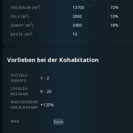
2
13700
72%
FREIRAUM
(M
)
2
2000
10%
FELS
(M
)
2
3400
18%
SUMPF
(M
)
2
10
BEUTE
(M
)
Vorlieben bei der Kohabitation
SOZIALE
1 - 2
GRUPPE
IDEALER
0 - 20
BESTAND
WACHSENDER
+
125%
AREALBEDARF
MAG
Keine