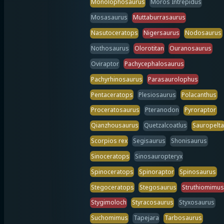
Monolophosaurus
Moros Intrepidus
Mosasaurus
Muttaburrasaurus
Nasutoceratops
Nigersaurus
Nodosaurus
Nothosaurus
Olorotitan
Ouranosaurus
Oviraptor
Pachycephalosaurus
Pachyrhinosaurus
Parasaurolophus
Pentaceratops
Plesiosaurus
Polacanthus
Proceratosaurus
Pteranodon
Pyroraptor
Qianzhousaurus
Quetzalcoatlus
Sauropelta
Scorpios rex
Segisaurus
Shonisaurus
Sinoceratops
Sinosauropteryx
Spinoceratops
Spinoraptor
Spinosaurus
Stegoceratops
Stegosaurus
Struthiomimus
Stygimoloch
Styracosaurus
Styxosaurus
Suchomimus
Tapejara
Tarbosaurus