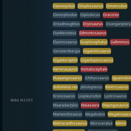
Deinonychus
Dilophosaurus
Dimetrodon
Dimorphodon
Diplodocus
Dracorex
Dreadnoughtus
Dryosaurus
Dsungaripteru
Dunkleosteus
Edmontosaurus
Elasmosaurus
Euoplocephalus
Gallimimus
Geosternbergia
Giganotosaurus
Gigantoraptor
Gigantspinosaurus
Herrerasaurus
Homalocephale
Huayangosaurus
Ichthyosaurus
Iguanodon
Indominus rex
Jeholopterus
Kentrosaurus
Kronosaurus
Liopleurodon
Lystrosaurus
MAG NICHT
Maaradactylus
Maiasaura
Majungasaurus
Mamenchisaurus
Megalodon
Megalosauru
Metriacanthosaurus
Microceratus
Minmi