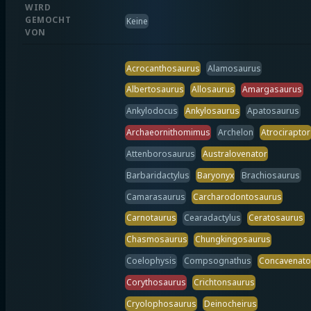
WIRD
GEMOCHT
Keine
VON
Acrocanthosaurus
Alamosaurus
Albertosaurus
Allosaurus
Amargasaurus
Ankylodocus
Ankylosaurus
Apatosaurus
Archaeornithomimus
Archelon
Atrociraptor
Attenborosaurus
Australovenator
Barbaridactylus
Baryonyx
Brachiosaurus
Camarasaurus
Carcharodontosaurus
Carnotaurus
Cearadactylus
Ceratosaurus
Chasmosaurus
Chungkingosaurus
Coelophysis
Compsognathus
Concavenato
Corythosaurus
Crichtonsaurus
Cryolophosaurus
Deinocheirus