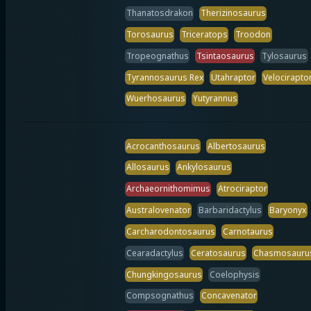
Thanatosdrakon
Therizinosaurus
Torosaurus
Triceratops
Troodon
Tropeognathus
Tsintaosaurus
Tylosaurus
Tyrannosaurus Rex
Utahraptor
Velocirapto
Wuerhosaurus
Yutyrannus
Acrocanthosaurus
Albertosaurus
Allosaurus
Ankylosaurus
Archaeornithomimus
Atrociraptor
Australovenator
Barbaridactylus
Baryonyx
Carcharodontosaurus
Carnotaurus
Cearadactylus
Ceratosaurus
Chasmosauru
Chungkingosaurus
Coelophysis
Compsognathus
Concavenator