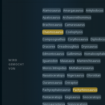
Alamosaurus
Amargasaurus
Ankylodocus
Apatosaurus
Archaeornithomimus
Brachiosaurus
Camarasaurus
Chasmosaurus
Coelophysis
Compsognathus
Corythosaurus
Diplodocu
Dracorex
Dreadnoughtus
Dryosaurus
Edmontosaurus
Gallimimus
Homalocephal
WIRD
Iguanodon
Maiasaura
Mamenchisaurus
GEMOCHT
Moros Intrepidus
Muttaburrasaurus
VON
Nasutoceratops
Nigersaurus
Olorotitan
Ouranosaurus
Oviraptor
Pachycephalosaurus
Pachyrhinosaurus
Pentaceratops
Segisaurus
Sinoceratops
Sinosauropteryx
Spinoceratops