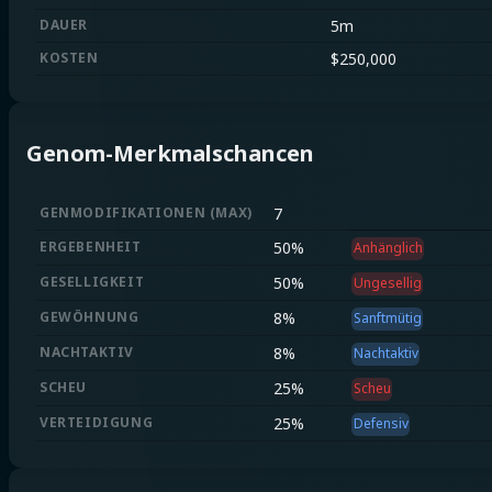
DAUER
5m
KOSTEN
$
250,000
Genom-Merkmalschancen
GENMODIFIKATIONEN
(
MAX
)
7
ERGEBENHEIT
50
%
Anhänglich
GESELLIGKEIT
50
%
Ungesellig
GEWÖHNUNG
8
%
Sanftmütig
NACHTAKTIV
8
%
Nachtaktiv
SCHEU
25
%
Scheu
VERTEIDIGUNG
25
%
Defensiv