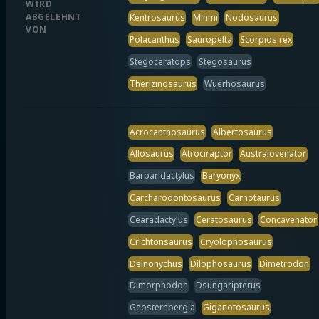
WIRD
ABGELEHNT
Kentrosaurus
Minmi
Nodosaurus
VON
Polacanthus
Sauropelta
Scorpios rex
Stegoceratops
Stegosaurus
Therizinosaurus
Wuerhosaurus
Acrocanthosaurus
Albertosaurus
Allosaurus
Atrociraptor
Australovenator
Barbaridactylus
Baryonyx
Carcharodontosaurus
Carnotaurus
Cearadactylus
Ceratosaurus
Concavenator
Crichtonsaurus
Cryolophosaurus
Deinonychus
Dilophosaurus
Dimetrodon
Dimorphodon
Dsungaripterus
Geosternbergia
Giganotosaurus