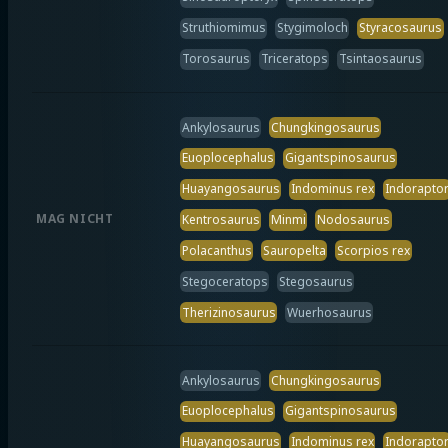
Struthiomimus
Stygimoloch
Styracosaurus
Torosaurus
Triceratops
Tsintaosaurus
Ankylosaurus
Chungkingosaurus
Euoplocephalus
Gigantspinosaurus
Huayangosaurus
Indominus rex
Indorapto
MAG NICHT
Kentrosaurus
Minmi
Nodosaurus
Polacanthus
Sauropelta
Scorpios rex
Stegoceratops
Stegosaurus
Therizinosaurus
Wuerhosaurus
Ankylosaurus
Chungkingosaurus
Euoplocephalus
Gigantspinosaurus
Huayangosaurus
Indominus rex
Indorapto