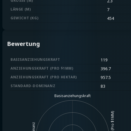
GRÖSSE (M)
2.3
LÄNGE (M)
7
GEWICHT (KG)
454
Bewertung
BASISANZIEHUNGSKRAFT
119
ANZIEHUNGSKRAFT (PRO $1MM)
396.7
ANZIEHUNGSKRAFT (PRO HEKTAR)
957.5
STANDARD-DOMINANZ
83
Basisanziehungskraft