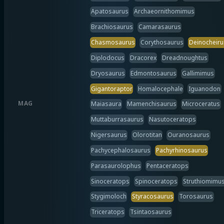
Apatosaurus
Archaeornithomimus
Brachiosaurus
Camarasaurus
Chasmosaurus
Corythosaurus
Deinocheiru
Diplodocus
Dracorex
Dreadnoughtus
Dryosaurus
Edmontosaurus
Gallimimus
Gigantoraptor
Homalocephale
Iguanodon
MAG
Maiasaura
Mamenchisaurus
Microceratus
Muttaburrasaurus
Nasutoceratops
Nigersaurus
Olorotitan
Ouranosaurus
Pachycephalosaurus
Pachyrhinosaurus
Parasaurolophus
Pentaceratops
Sinoceratops
Spinoceratops
Struthiomimu
Stygimoloch
Styracosaurus
Torosaurus
Triceratops
Tsintaosaurus