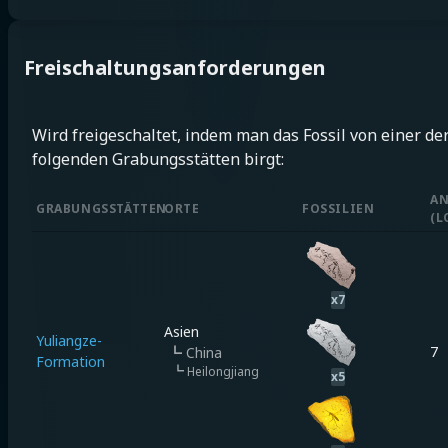
Freischaltungsanforderungen
Wird freigeschaltet, indem man das Fossil von einer de
folgenden Grabungsstätten birgt:
A
GRABUNGSSTÄTTEN
ORTE
FOSSILIEN
(
L
x
7
Asien
Yuliangze-
7
┗
China
Formation
┗
Heilongjiang
x
5