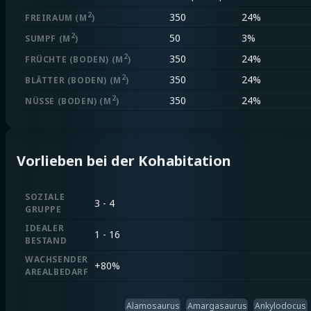
2
350
24%
FREIRAUM
(M
)
2
50
3%
SUMPF
(M
)
2
350
24%
FRÜCHTE (BODEN)
(M
)
2
350
24%
BLÄTTER (BODEN)
(M
)
2
350
24%
NÜSSE (BODEN)
(M
)
Vorlieben bei der Kohabitation
SOZIALE
3 - 4
GRUPPE
IDEALER
1 - 16
BESTAND
WACHSENDER
+
80%
AREALBEDARF
Alamosaurus
Amargasaurus
Ankylodocus