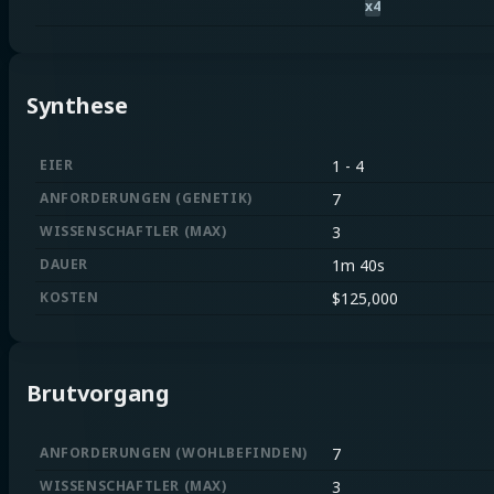
x
4
Synthese
EIER
1
-
4
ANFORDERUNGEN
(
GENETIK
)
7
WISSENSCHAFTLER
(
MAX
)
3
DAUER
1m 40s
KOSTEN
$
125,000
Brutvorgang
ANFORDERUNGEN
(
WOHLBEFINDEN
)
7
WISSENSCHAFTLER
(
MAX
)
3