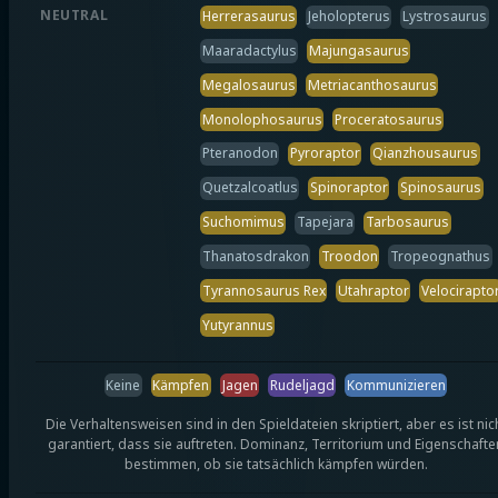
NEUTRAL
Herrerasaurus
Jeholopterus
Lystrosaurus
Maaradactylus
Majungasaurus
Megalosaurus
Metriacanthosaurus
Monolophosaurus
Proceratosaurus
Pteranodon
Pyroraptor
Qianzhousaurus
Quetzalcoatlus
Spinoraptor
Spinosaurus
Suchomimus
Tapejara
Tarbosaurus
Thanatosdrakon
Troodon
Tropeognathus
Tyrannosaurus Rex
Utahraptor
Velocirapto
Yutyrannus
Keine
Kämpfen
Jagen
Rudeljagd
Kommunizieren
Die Verhaltensweisen sind in den Spieldateien skriptiert, aber es ist nic
garantiert, dass sie auftreten. Dominanz, Territorium und Eigenschafte
bestimmen, ob sie tatsächlich kämpfen würden.