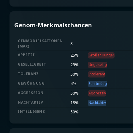
Genom-Merkmalschancen
GENMODIFIKATIONEN
8
(
MAX
)
APPETIT
25
%
Großer Hunger
GESELLIGKEIT
25
%
Ungesellig
TOLERANZ
50
%
Intolerant
GEWÖHNUNG
4
%
Sanftmütig
AGGRESSION
50
%
Aggressiv
NACHTAKTIV
18
%
Nachtaktiv
INTELLIGENZ
50
%