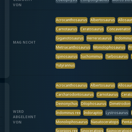
VON
Acrocanthosaurus
Albertosaurus
Allosau
Carnotaurus
Ceratosaurus
Concavenator
Giganotosaurus
Herrerasaurus
Indominus
MAG NICHT
Metriacanthosaurus
Monolophosaurus
P
Spinosaurus
Suchomimus
Tarbosaurus
Yutyrannus
Acrocanthosaurus
Albertosaurus
Allosau
Carcharodontosaurus
Carnotaurus
Cerat
Deinonychus
Dilophosaurus
Dimetrodon
WIRD
Indominus rex
Indoraptor
Lystrosaurus
ABGELEHNT
Monolophosaurus
Nasutoceratops
Penta
VON
Scorpios rex
Sinoceratops
Spinoceratops