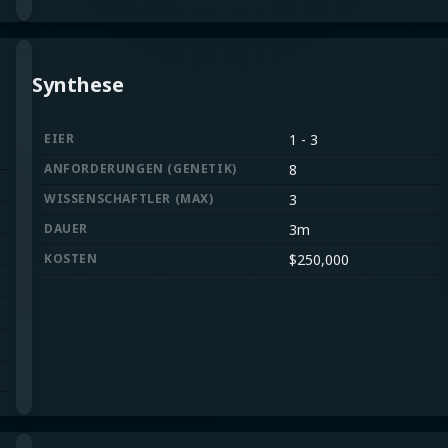
Synthese
EIER
1
-
3
ANFORDERUNGEN
(
GENETIK
)
8
WISSENSCHAFTLER
(
MAX
)
3
DAUER
3m
KOSTEN
$
250,000