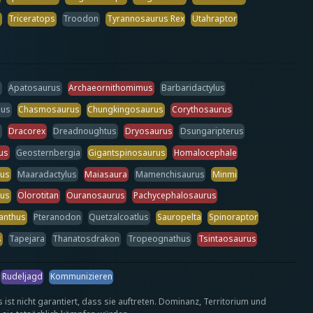
s
Triceratops
Troodon
Tyrannosaurus Rex
Utahraptor
s
Apatosaurus
Archaeornithomimus
Barbaridactylus
lus
Chasmosaurus
Chungkingosaurus
Corythosaurus
s
Dracorex
Dreadnoughtus
Dryosaurus
Dsungaripterus
us
Geosternbergia
Gigantspinosaurus
Homalocephale
rus
Maaradactylus
Maiasaura
Mamenchisaurus
Minmi
us
Olorotitan
Ouranosaurus
Pachycephalosaurus
anthus
Pteranodon
Quetzalcoatlus
Sauropelta
Spinoraptor
s
Tapejara
Thanatosdrakon
Tropeognathus
Tsintaosaurus
Rudeljagd
Kommunizieren
 ist nicht garantiert, dass sie auftreten. Dominanz, Territorium und