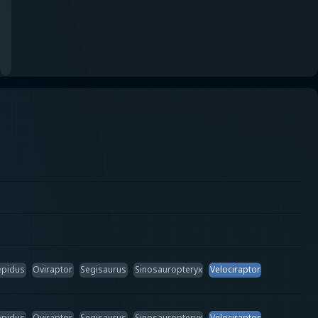
epidus
Oviraptor
Segisaurus
Sinosauropteryx
Velociraptor
epidus
Oviraptor
Segisaurus
Sinosauropteryx
Velociraptor