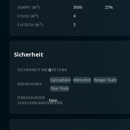
2
3000
25%
SUMPF
(M
)
2
4
FISCH
(M
)
2
3
FLEISCH
(M
)
Sicherheit
SICHERHEITSBEWERTUNG
5
Gyrosphäre
Menschen
Ranger-Team
BEDROHUNG
Tour-Truck
DINOSAURIER
Nein
SCHICKEN/ANFORDERN