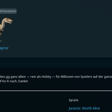
ld Evolution
aptor
paleo.gg ganz allein — rein als Hobby — für Millionen von Spielern auf der ganz
f Ko-Fi nach. Danke!
Spiele
Jurassic World Alive