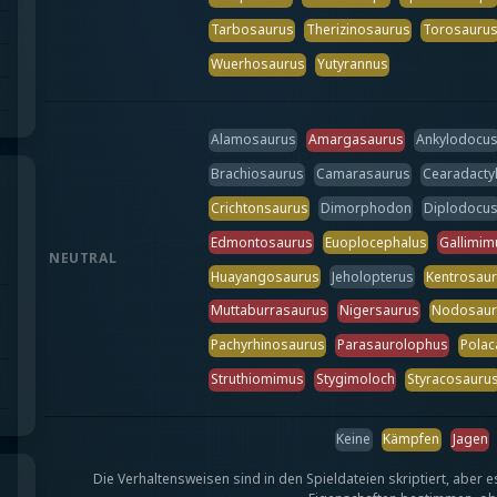
Tarbosaurus
Therizinosaurus
Torosauru
Wuerhosaurus
Yutyrannus
Alamosaurus
Amargasaurus
Ankylodocu
Brachiosaurus
Camarasaurus
Cearadacty
Crichtonsaurus
Dimorphodon
Diplodocu
Edmontosaurus
Euoplocephalus
Gallimim
NEUTRAL
Huayangosaurus
Jeholopterus
Kentrosau
Muttaburrasaurus
Nigersaurus
Nodosaur
Pachyrhinosaurus
Parasaurolophus
Polac
Struthiomimus
Stygimoloch
Styracosauru
Keine
Kämpfen
Jagen
Die Verhaltensweisen sind in den Spieldateien skriptiert, aber es