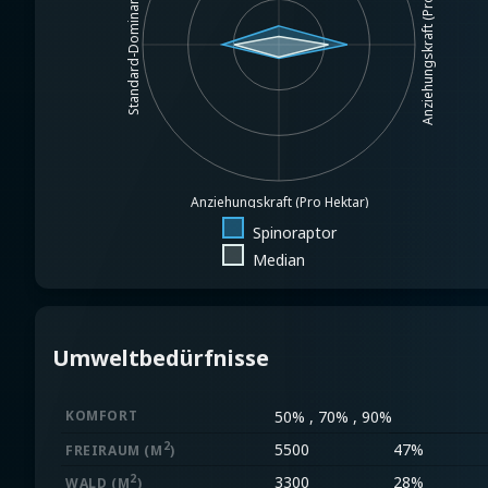
Anziehungskraft (Pro $1MM)
Standard-Dominanz
Anziehungskraft (Pro Hektar)
Spinoraptor
Median
Umweltbedürfnisse
KOMFORT
50% , 70% , 90%
2
5500
47%
FREIRAUM
(M
)
2
3300
28%
WALD
(M
)