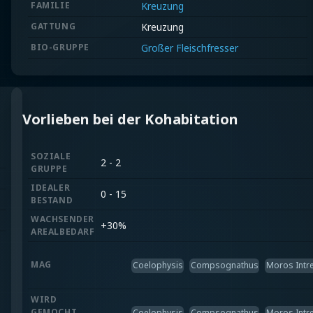
FAMILIE
Kreuzung
GATTUNG
Kreuzung
BIO-GRUPPE
Großer Fleischfresser
Vorlieben bei der Kohabitation
SOZIALE
2 - 2
GRUPPE
IDEALER
0 - 15
BESTAND
WACHSENDER
+
30%
AREALBEDARF
MAG
Coelophysis
Compsognathus
Moros Intr
WIRD
GEMOCHT
Coelophysis
Compsognathus
Moros Intr