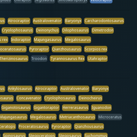
rus
Atrociraptor
Australovenator
Baryonyx
Carcharodontosaurus
Cryolophosaurus
Deinonychus
Dilophosaurus
Dimetrodon
 rex
Indoraptor
Majungasaurus
Megalosaurus
roceratosaurus
Pyroraptor
Qianzhousaurus
Scorpios rex
Therizinosaurus
Troodon
Tyrannosaurus Rex
Utahraptor
rus
Ankylosaurus
Atrociraptor
Australovenator
Baryonyx
osaurus
Concavenator
Cryolophosaurus
Deinocheirus
Giganotosaurus
Gigantoraptor
Herrerasaurus
Iguanodon
Majungasaurus
Megalosaurus
Metriacanthosaurus
Microceratus
ceratops
Proceratosaurus
Pyroraptor
Qianzhousaurus
Spinosaurus
Stegoceratops
Stegosaurus
Suchomimus