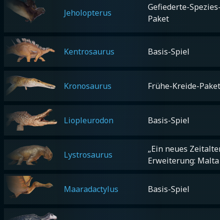
Gefiederte-Spezies
Jeholopterus
Paket
Kentrosaurus
Basis-Spiel
Kronosaurus
Frühe-Kreide-Pake
Liopleurodon
Basis-Spiel
„Ein neues Zeitalte
Lystrosaurus
Erweiterung: Malta
Maaradactylus
Basis-Spiel