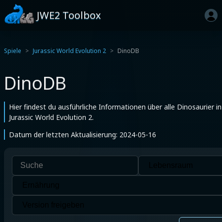
JWE2 Toolbox
Spiele
Jurassic World Evolution 2
DinoDB
DinoDB
Hier findest du ausführliche Informationen über alle Dinosaurier in
Jurassic World Evolution 2.
Datum der letzten Aktualisierung: 2024-05-16