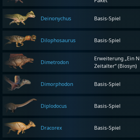
Paket
Deinonychus
Basis-Spiel
Dilophosaurus
Basis-Spiel
Erweiterung „Ein 
Dimetrodon
Zeitalter“ (Biosyn)
Dimorphodon
Basis-Spiel
Diplodocus
Basis-Spiel
Dracorex
Basis-Spiel