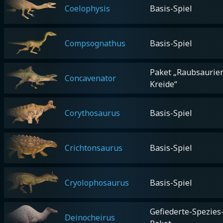
Coelophysis
Basis-Spiel
Compsognathus
Basis-Spiel
Paket „Raubsaurier
Concavenator
Kreide“
Corythosaurus
Basis-Spiel
Crichtonsaurus
Basis-Spiel
Cryolophosaurus
Basis-Spiel
Gefiederte-Spezies
Deinocheirus