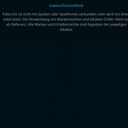
Datenschutzrichtlinie
Paleo.GG ist nicht mit Spielen oder Spielfirmen verbunden oder wird von ihn
unterstützt. Die Verwendung von Markenzeichen und Inhalten Dritter dient nu
als Referenz. Alle Marken und Urheberrechte sind Eigentum der jeweiligen
Inhaber.