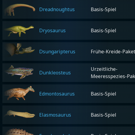
Dreadnoughtus
Basis-Spiel
Dryosaurus
Basis-Spiel
Dsungaripterus
Frühe-Kreide-Pake
Urzeitliche-
Dunkleosteus
Meeresspezies-Pak
Edmontosaurus
Basis-Spiel
Elasmosaurus
Basis-Spiel