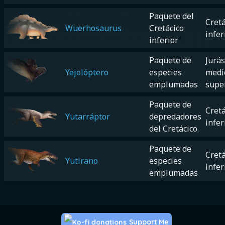
Paquete del
Cretá
Wuerhosaurus
Cretácico
infer
inferior
Paquete de
Jurás
Yejolóptero
especies
medi
emplumadas
supe
Paquete de
Cretá
Yutarráptor
depredadores
infer
del Cretácico.
Paquete de
Cretá
Yutirano
especies
infer
emplumadas
Support Me