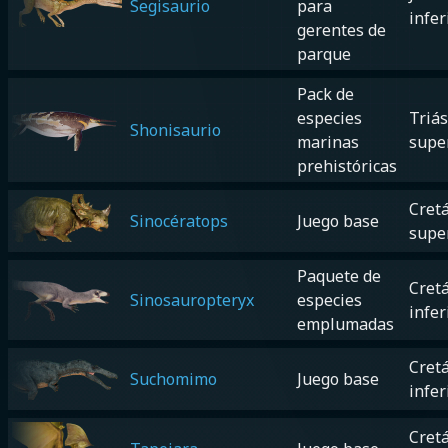
Segisaurio
para
infer
gerentes de
parque
Pack de
especies
Triás
Shonisaurio
marinas
supe
prehistóricas
Cretá
Sinocératops
Juego base
supe
Paquete de
Cretá
Sinosauropteryx
especies
infer
emplumadas
Cretá
Suchomimo
Juego base
infer
Cretá