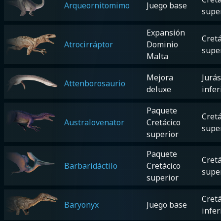
Arqueornitomimo
Juego base
supe
Expansión
Cretá
Atrocirráptor
Dominio
supe
Malta
Mejora
Jurás
Attenborosaurio
deluxe
infer
Paquete
Cretá
Australovenator
Cretácico
supe
superior
Paquete
Cretá
Barbaridáctilo
Cretácico
supe
superior
Cretá
Baryonyx
Juego base
infer