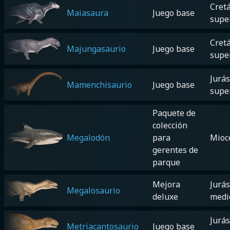
Cretá
Maiasaura
Juego base
supe
Cretá
Majungasaurio
Juego base
supe
Jurás
Mamenchisaurio
Juego base
supe
Paquete de
colección
Megalodón
para
Mioc
gerentes de
parque
Mejora
Jurás
Megalosaurio
deluxe
medi
Jurás
Metriacantosaurio
Juego base