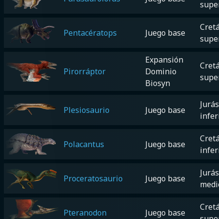
supe
Cretá
Pentacératops
Juego base
supe
Expansión
Cretá
Pirorráptor
Dominio
supe
Biosyn
Jurás
Plesiosaurio
Juego base
infer
Cretá
Polacantus
Juego base
infer
Jurás
Proceratosaurio
Juego base
medi
Cretá
Pteranodon
Juego base
supe