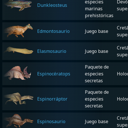
especies
Devó
Dunkleosteus
marinas
supe
prehistóricas
Cretá
Edmontosaurio
Juego base
supe
Cretá
Elasmosaurio
Juego base
supe
Paquete de
Espinocératops
especies
Holo
secretas
Paquete de
Espinorráptor
especies
Holo
secretas
Cretá
Espinosaurio
Juego base
supe