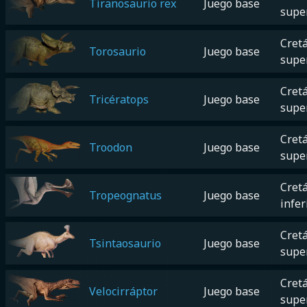
Tiranosaurio rex
Juego base
supe
Cretá
Torosaurio
Juego base
supe
Cretá
Tricératops
Juego base
supe
Cretá
Troodon
Juego base
supe
Cretá
Tropeognatus
Juego base
infer
Cretá
Tsintaosaurio
Juego base
supe
Cretá
Velocirráptor
Juego base
supe