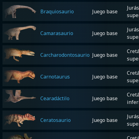
Jurás
Braquiosaurio
Juego base
supe
Jurás
Camarasaurio
Juego base
supe
Cretá
Carcharodontosaurio
Juego base
supe
Cretá
Carnotaurus
Juego base
supe
Cretá
Cearadáctilo
Juego base
infer
Jurás
Ceratosaurio
Juego base
supe
Cretá