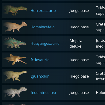
Triás
Herrerasaurio
Juego base
supe
Cretá
Homalocéfalo
Juego base
supe
Mejora
Jurás
Huayangosaurio
deluxe
medi
Triás
Ictiosaurio
Juego base
supe
Cretá
Iguanodon
Juego base
infer
Indominus rex
Juego base
Holo