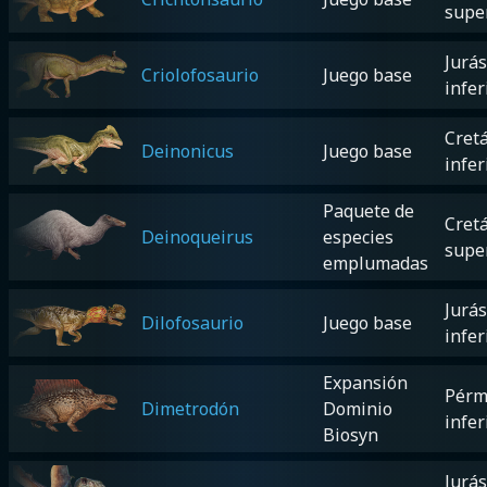
supe
Jurás
Criolofosaurio
Juego base
infer
Cretá
Deinonicus
Juego base
infer
Paquete de
Cretá
Deinoqueirus
especies
supe
emplumadas
Jurás
Dilofosaurio
Juego base
infer
Expansión
Pérm
Dimetrodón
Dominio
infer
Biosyn
Jurás