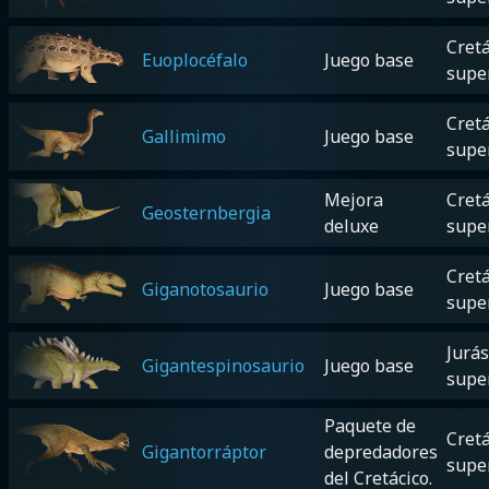
Cretá
Euoplocéfalo
Juego base
supe
Cretá
Gallimimo
Juego base
supe
Mejora
Cretá
Geosternbergia
deluxe
supe
Cretá
Giganotosaurio
Juego base
supe
Jurás
Gigantespinosaurio
Juego base
supe
Paquete de
Cretá
Gigantorráptor
depredadores
supe
del Cretácico.