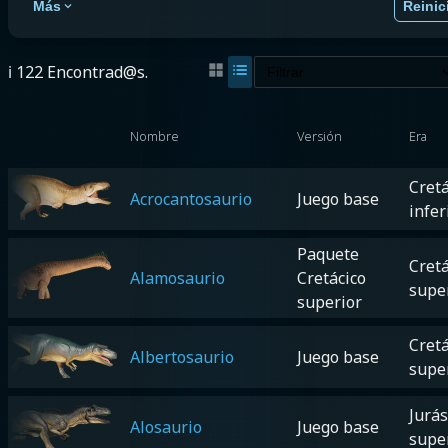
Más
Reinic
ℹ️ 122 Encontrad@s.
Nombre
Versión
Era
Cretá
Acrocantosaurio
Juego base
infer
Paquete
Cretá
Alamosaurio
Cretácico
supe
superior
Cretá
Albertosaurio
Juego base
supe
Jurás
Alosaurio
Juego base
supe