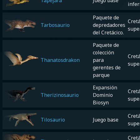
Tapejara
Juego base
infer
Paquete de
Cretá
Tarbosaurio
depredadores
supe
del Cretácico.
Paquete de
colección
Cretá
Thanatosdrakon
para
supe
gerentes de
parque
Expansión
Cretá
Therizinosaurio
Dominio
supe
Biosyn
Cretá
Tilosaurio
Juego base
supe
Cretá