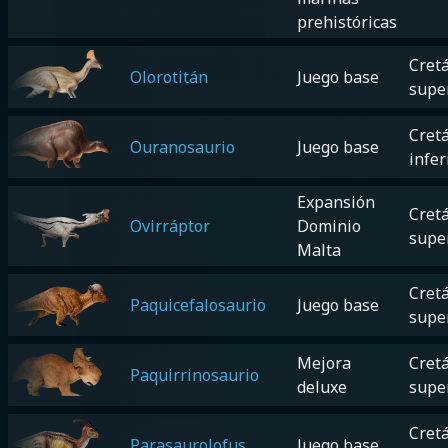
prehistóricas
Cretá
Olorotitán
Juego base
supe
Cretá
Ouranosaurio
Juego base
infer
Expansión
Cretá
Ovirráptor
Dominio
supe
Malta
Cretá
Paquicefalosaurio
Juego base
supe
Mejora
Cretá
Paquirrinosaurio
deluxe
supe
Cretá
Parasaurolofus
Juego base