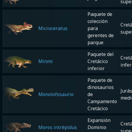
supe
Paquete de
colección
Cretá
Microceratus
para
supe
gerentes de
parque
Paquete del
Cretá
Minmi
Cretácico
infer
inferior
Paquete de
dinosaurios
Jurás
Monolofosaurio
de
medi
Campamento
Cretácico
Expansión
Cretá
Moros intrépidus
Dominio
supe