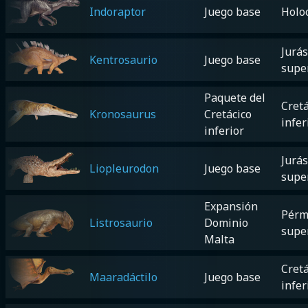
Indoraptor
Juego base
Holo
Jurás
Kentrosaurio
Juego base
supe
Paquete del
Cretá
Kronosaurus
Cretácico
infer
inferior
Jurás
Liopleurodon
Juego base
supe
Expansión
Pérm
Listrosaurio
Dominio
supe
Malta
Cretá
Maaradáctilo
Juego base
infer