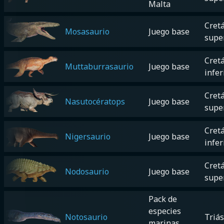
Malta
Cretá
Mosasaurio
Juego base
supe
Cretá
Muttaburrasaurio
Juego base
infer
Cretá
Nasutocératops
Juego base
supe
Cretá
Nigersaurio
Juego base
infer
Cretá
Nodosaurio
Juego base
supe
Pack de
especies
Notosaurio
Triás
marinas