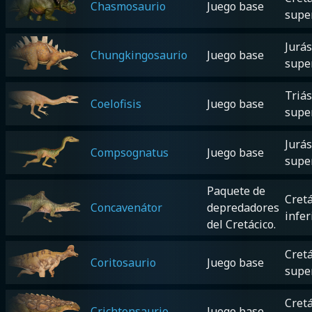
Chasmosaurio
Juego base
supe
Jurás
Chungkingosaurio
Juego base
supe
Triás
Coelofisis
Juego base
supe
Jurás
Compsognatus
Juego base
supe
Paquete de
Cretá
Concavenátor
depredadores
infer
del Cretácico.
Cretá
Coritosaurio
Juego base
supe
Cretá
Crichtonsaurio
Juego base