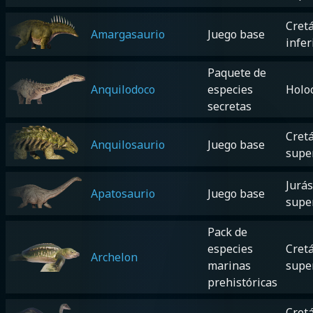
Cretá
Amargasaurio
Juego base
infer
Paquete de
Anquilodoco
especies
Holo
secretas
Cretá
Anquilosaurio
Juego base
supe
Jurás
Apatosaurio
Juego base
supe
Pack de
especies
Cretá
Archelon
marinas
supe
prehistóricas
Cretá