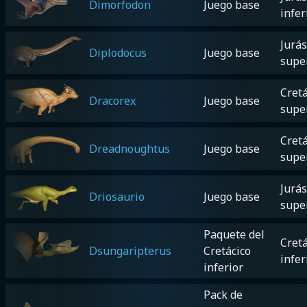
Dimorfodon
Juego base
infer
Jurás
Diplodocus
Juego base
supe
Cretá
Dracorex
Juego base
supe
Cretá
Dreadnoughtus
Juego base
supe
Jurás
Driosaurio
Juego base
supe
Paquete del
Cretá
Dsungaripterus
Cretácico
infer
inferior
Pack de