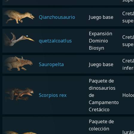
Cretá
Qianzhousaurio
Juego base
supe
Expansión
Cretá
quetzalcoatlus
Dominio
supe
Biosyn
Cretá
Sauropelta
Juego base
infer
Paquete de
dinosaurios
Scorpios rex
de
Holo
Campamento
Cretácico
Paquete de
colección
Jurás