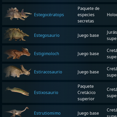
Paquete de
Estegocératops
especies
Holo
secretas
Jurás
Estegosaurio
Juego base
supe
Cretá
Estigimoloch
Juego base
supe
Cretá
Estiracosaurio
Juego base
supe
Paquete
Cretá
Estixosaurio
Cretácico
supe
superior
Cretá
Estrutiomimo
Juego base
supe