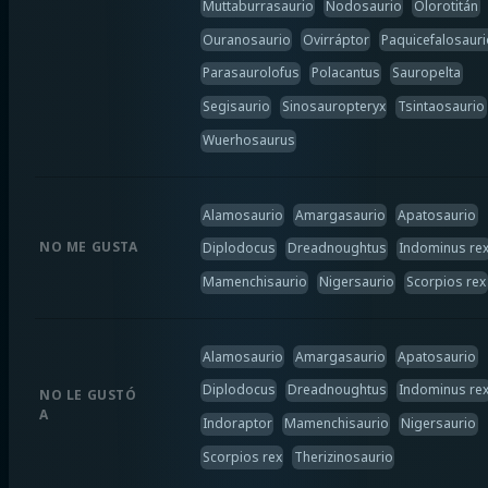
Muttaburrasaurio
Nodosaurio
Olorotitán
Ouranosaurio
Ovirráptor
Paquicefalosauri
Parasaurolofus
Polacantus
Sauropelta
Segisaurio
Sinosauropteryx
Tsintaosaurio
Wuerhosaurus
Alamosaurio
Amargasaurio
Apatosaurio
NO ME GUSTA
Diplodocus
Dreadnoughtus
Indominus re
Mamenchisaurio
Nigersaurio
Scorpios rex
Alamosaurio
Amargasaurio
Apatosaurio
Diplodocus
Dreadnoughtus
Indominus re
NO LE GUSTÓ
A
Indoraptor
Mamenchisaurio
Nigersaurio
Scorpios rex
Therizinosaurio