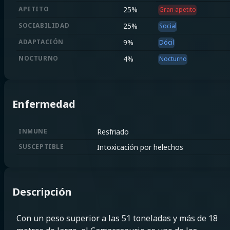
APETITO
25
%
Gran apetito
SOCIABILIDAD
25
%
Social
ADAPTACIÓN
9
%
Dócil
NOCTURNO
4
%
Nocturno
Enfermedad
INMUNE
Resfriado
SUSCEPTIBLE
Intoxicación por helechos
Descripción
Con un peso superior a las 51 toneladas y más de 18