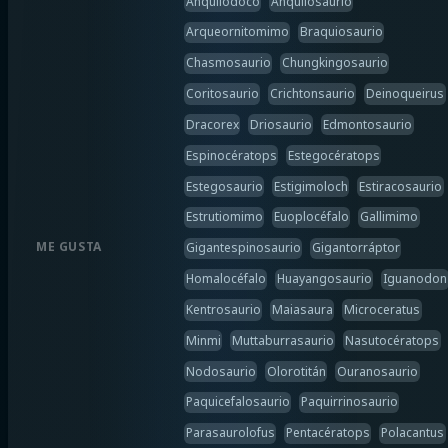
Anquilodoco
Anquilosaurio
Arqueornitomimo
Braquiosaurio
Chasmosaurio
Chungkingosaurio
Coritosaurio
Crichtonsaurio
Deinoqueirus
Dracorex
Driosaurio
Edmontosaurio
Espinocératops
Estegocératops
Estegosaurio
Estigimoloch
Estiracosaurio
Estrutiomimo
Euoplocéfalo
Gallimimo
ME GUSTA
Gigantespinosaurio
Gigantorráptor
Homalocéfalo
Huayangosaurio
Iguanodon
Kentrosaurio
Maiasaura
Microceratus
Minmi
Muttaburrasaurio
Nasutocératops
Nodosaurio
Olorotitán
Ouranosaurio
Paquicefalosaurio
Paquirrinosaurio
Parasaurolofus
Pentacératops
Polacantus