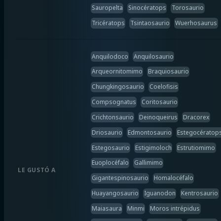
Sauropelta
Sinocératops
Torosaurio
Tricératops
Tsintaosaurio
Wuerhosaurus
Anquilodoco
Anquilosaurio
Arqueornitomimo
Braquiosaurio
Chungkingosaurio
Coelofisis
Compsognatus
Coritosaurio
Crichtonsaurio
Deinoqueirus
Dracorex
Driosaurio
Edmontosaurio
Estegocératop
Estegosaurio
Estigimoloch
Estrutiomimo
Euoplocéfalo
Gallimimo
LE GUSTÓ A
Gigantespinosaurio
Homalocéfalo
Huayangosaurio
Iguanodon
Kentrosaurio
Maiasaura
Minmi
Moros intrépidus