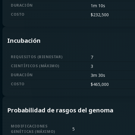
DURACIÓN
1m 10s
COSTO
$
232,500
Incubación
REQUISITOS
(
BIENESTAR
)
7
CIENTÍFICOS
(
MÁXIMO
)
3
DURACIÓN
3m 30s
COSTO
$
465,000
Probabilidad de rasgos del genoma
MODIFICACIONES
5
GENÉTICAS
(
MÁXIMO
)