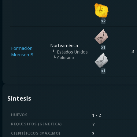
x
2
Norteamérica
x
1
Formación
3
┗
Estados Unidos
Morrison B
┗
Colorado
x
1
Síntesis
HUEVOS
1
-
2
REQUISITOS
(
GENÉTICA
)
7
CIENTÍFICOS
(
MÁXIMO
)
3