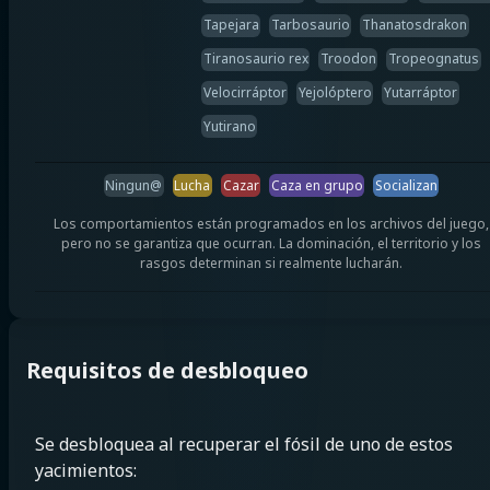
Tapejara
Tarbosaurio
Thanatosdrakon
Tiranosaurio rex
Troodon
Tropeognatus
Velocirráptor
Yejolóptero
Yutarráptor
Yutirano
Ningun@
Lucha
Cazar
Caza en grupo
Socializan
Los comportamientos están programados en los archivos del juego,
pero no se garantiza que ocurran. La dominación, el territorio y los
rasgos determinan si realmente lucharán.
Requisitos de desbloqueo
Se desbloquea al recuperar el fósil de uno de estos
yacimientos: