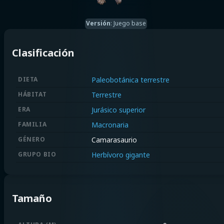
Versión
:
Juego base
Clasificación
DIETA
Paleobotánica terrestre
HÁBITAT
Terrestre
ERA
Jurásico superior
FAMILIA
Macronaria
GÉNERO
Camarasaurio
GRUPO BIO
Herbívoro gigante
Tamaño