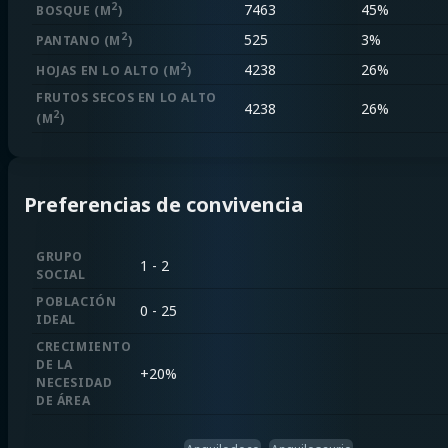
2
7463
45%
BOSQUE
(M
)
2
525
3%
PANTANO
(M
)
2
4238
26%
HOJAS EN LO ALTO
(M
)
FRUTOS SECOS EN LO ALTO
4238
26%
2
(M
)
Preferencias de convivencia
GRUPO
1 - 2
SOCIAL
POBLACIÓN
0 - 25
IDEAL
CRECIMIENTO
DE LA
+
20%
NECESIDAD
DE ÁREA