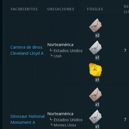
RE
YACIMIENTOS
UBICACIONES
FÓSILES
(
L
x
2
Norteamérica
Cantera de dinos.
7
┗
Estados Unidos
Cleveland-Lloyd A
┗
Utah
x
1
x
1
x
1
Norteamérica
Dinosaur National
7
┗
Estados Unidos
Monument A
┗
Montes Uinta
x
1