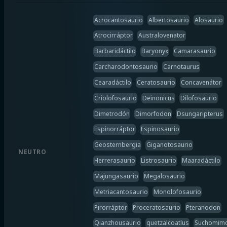
Acrocantosaurio
Albertosaurio
Alosaurio
Atrocirráptor
Australovenator
Barbaridáctilo
Baryonyx
Camarasaurio
Carcharodontosaurio
Carnotaurus
Cearadáctilo
Ceratosaurio
Concavenátor
Criolofosaurio
Deinonicus
Dilofosaurio
Dimetrodón
Dimorfodon
Dsungaripterus
Espinorráptor
Espinosaurio
Geosternbergia
Giganotosaurio
NEUTRO
Herrerasaurio
Listrosaurio
Maaradáctilo
Majungasaurio
Megalosaurio
Metriacantosaurio
Monolofosaurio
Pirorráptor
Proceratosaurio
Pteranodon
Qianzhousaurio
quetzalcoatlus
Suchomim