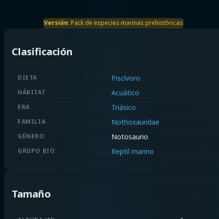
Versión
:
Pack de especies marinas prehistóricas
Clasificación
DIETA
Piscívoro
HÁBITAT
Acuático
ERA
Triásico
FAMILIA
Nothosauridae
GÉNERO
Notosaurio
GRUPO BIO
Reptil marino
Tamaño