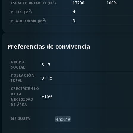
2
17200
100%
ESPACIO ABIERTO
(M
)
2
4
PECES
(M
)
2
5
PLATAFORMA
(M
)
Preferencias de convivencia
GRUPO
3 - 5
SOCIAL
POBLACIÓN
0 - 15
IDEAL
CRECIMIENTO
DE LA
+
10%
NECESIDAD
DE ÁREA
ME GUSTA
Ningun@