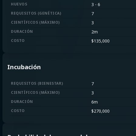
HUEVOS
3
-
6
REQUISITOS
(
GENÉTICA
)
7
CIENTÍFICOS
(
MÁXIMO
)
3
DURACIÓN
2m
COSTO
$
135,000
Incubación
REQUISITOS
(
BIENESTAR
)
7
CIENTÍFICOS
(
MÁXIMO
)
3
DURACIÓN
6m
COSTO
$
270,000