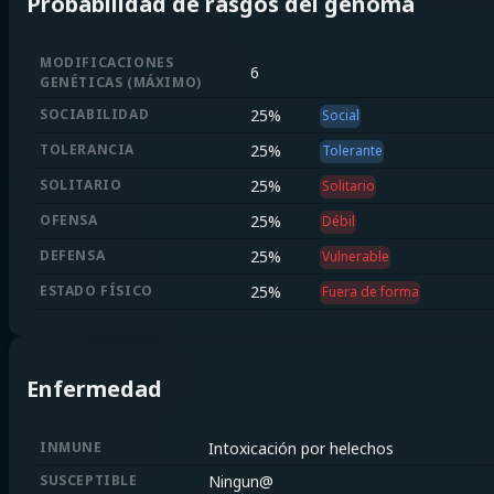
Probabilidad de rasgos del genoma
MODIFICACIONES
6
GENÉTICAS
(
MÁXIMO
)
SOCIABILIDAD
25
%
Social
TOLERANCIA
25
%
Tolerante
SOLITARIO
25
%
Solitario
OFENSA
25
%
Débil
DEFENSA
25
%
Vulnerable
ESTADO FÍSICO
25
%
Fuera de forma
Enfermedad
INMUNE
Intoxicación por helechos
SUSCEPTIBLE
Ningun@