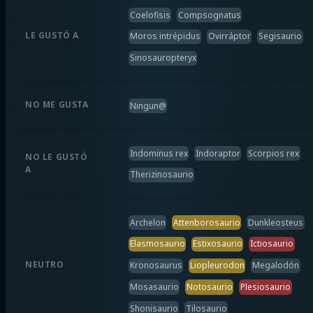
Coelofisis
Compsognatus
LE GUSTÓ A
Moros intrépidus
Ovirráptor
Segisaurio
Sinosauropteryx
NO ME GUSTA
Ningun@
Indominus rex
Indoraptor
Scorpios rex
NO LE GUSTÓ
A
Therizinosaurio
Archelon
Attenborosaurio
Dunkleosteus
Elasmosaurio
Estixosaurio
Ictiosaurio
NEUTRO
Kronosaurus
Liopleurodon
Megalodón
Mosasaurio
Notosaurio
Plesiosaurio
Shonisaurio
Tilosaurio