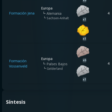
x
6
Europa
Formación Jena
4
┗
Alemania
┗
Sachsen-Anhalt
x
1
x
1
Europa
x
6
Formación
4
┗
Países Bajos
Vossenveld
┗
Gelderland
x
1
Síntesis