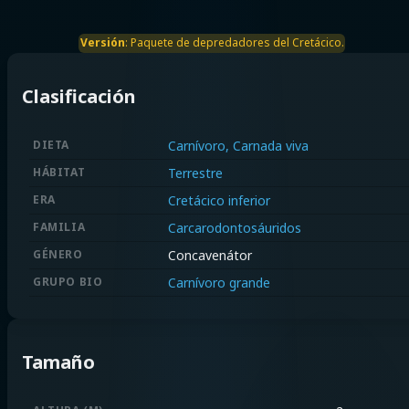
Versión
:
Paquete de depredadores del Cretácico.
Clasificación
DIETA
Carnívoro, Carnada viva
HÁBITAT
Terrestre
ERA
Cretácico inferior
FAMILIA
Carcarodontosáuridos
GÉNERO
Concavenátor
GRUPO BIO
Carnívoro grande
Tamaño