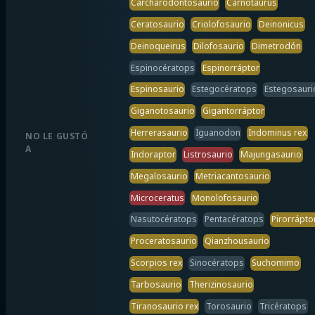
Carcharodontosaurio
Carnotaurus
Ceratosaurio
Criolofosaurio
Deinonicus
Deinoqueirus
Dilofosaurio
Dimetrodón
Espinocératops
Espinorráptor
Espinosaurio
Estegocératops
Estegosauri
Giganotosaurio
Gigantorráptor
Herrerasaurio
Iguanodon
Indominus rex
NO LE GUSTÓ
A
Indoraptor
Listrosaurio
Majungasaurio
Megalosaurio
Metriacantosaurio
Microceratus
Monolofosaurio
Nasutocératops
Pentacératops
Pirorrápto
Proceratosaurio
Qianzhousaurio
Scorpios rex
Sinocératops
Suchomimo
Tarbosaurio
Therizinosaurio
Tiranosaurio rex
Torosaurio
Tricératops