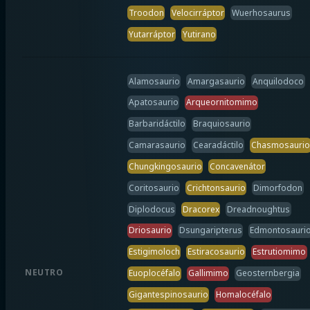
Troodon
Velocirráptor
Wuerhosaurus
Yutarráptor
Yutirano
Alamosaurio
Amargasaurio
Anquilodoco
Apatosaurio
Arqueornitomimo
Barbaridáctilo
Braquiosaurio
Camarasaurio
Cearadáctilo
Chasmosaurio
Chungkingosaurio
Concavenátor
Coritosaurio
Crichtonsaurio
Dimorfodon
Diplodocus
Dracorex
Dreadnoughtus
Driosaurio
Dsungaripterus
Edmontosauri
Estigimoloch
Estiracosaurio
Estrutiomimo
NEUTRO
Euoplocéfalo
Gallimimo
Geosternbergia
Gigantespinosaurio
Homalocéfalo