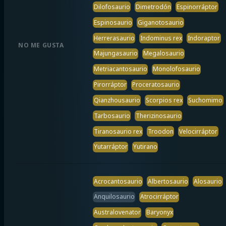
Dilofosaurio
Dimetrodón
Espinorráptor
Espinosaurio
Giganotosaurio
Herrerasaurio
Indominus rex
Indoraptor
NO ME GUSTA
Majungasaurio
Megalosaurio
Metriacantosaurio
Monolofosaurio
Pirorráptor
Proceratosaurio
Qianzhousaurio
Scorpios rex
Suchomimo
Tarbosaurio
Therizinosaurio
Tiranosaurio rex
Troodon
Velocirráptor
Yutarráptor
Yutirano
Acrocantosaurio
Albertosaurio
Alosaurio
Anquilosaurio
Atrocirráptor
Australovenator
Baryonyx