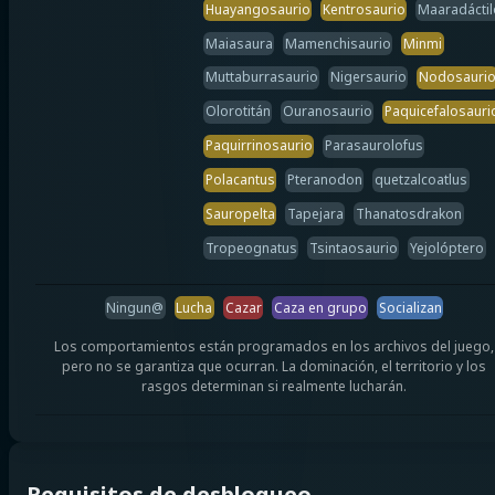
Huayangosaurio
Kentrosaurio
Maaradáctil
Maiasaura
Mamenchisaurio
Minmi
Muttaburrasaurio
Nigersaurio
Nodosauri
Olorotitán
Ouranosaurio
Paquicefalosauri
Paquirrinosaurio
Parasaurolofus
Polacantus
Pteranodon
quetzalcoatlus
Sauropelta
Tapejara
Thanatosdrakon
Tropeognatus
Tsintaosaurio
Yejolóptero
Ningun@
Lucha
Cazar
Caza en grupo
Socializan
Los comportamientos están programados en los archivos del juego,
pero no se garantiza que ocurran. La dominación, el territorio y los
rasgos determinan si realmente lucharán.
Requisitos de desbloqueo