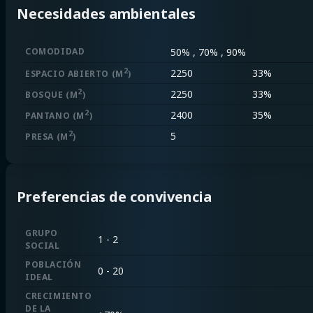
Necesidades ambientales
COMODIDAD
50% , 70% , 90%
2
2250
33%
ESPACIO ABIERTO
(M
)
2
2250
33%
BOSQUE
(M
)
2
2400
35%
PANTANO
(M
)
2
5
PRESA
(M
)
Preferencias de convivencia
GRUPO
1 - 2
SOCIAL
POBLACIÓN
0 - 20
IDEAL
CRECIMIENTO
DE LA