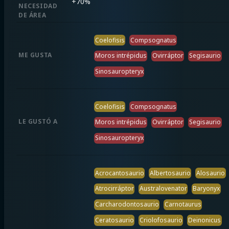
+
70%
NECESIDAD
DE ÁREA
Coelofisis
Compsognatus
ME GUSTA
Moros intrépidus
Ovirráptor
Segisaurio
Sinosauropteryx
Coelofisis
Compsognatus
LE GUSTÓ A
Moros intrépidus
Ovirráptor
Segisaurio
Sinosauropteryx
Acrocantosaurio
Albertosaurio
Alosaurio
Atrocirráptor
Australovenator
Baryonyx
Carcharodontosaurio
Carnotaurus
Ceratosaurio
Criolofosaurio
Deinonicus