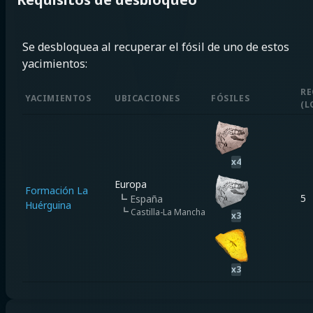
Se desbloquea al recuperar el fósil de uno de estos
yacimientos:
RE
YACIMIENTOS
UBICACIONES
FÓSILES
(
L
x
4
Europa
Formación La
5
┗
España
Huérguina
┗
Castilla-La Mancha
x
3
x
3