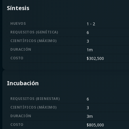
Síntesis
HUEVOS
1
-
2
REQUISITOS
(
GENÉTICA
)
6
CIENTÍFICOS
(
MÁXIMO
)
3
DURACIÓN
1m
COSTO
$
302,500
Incubación
REQUISITOS
(
BIENESTAR
)
6
CIENTÍFICOS
(
MÁXIMO
)
3
DURACIÓN
3m
COSTO
$
805,000