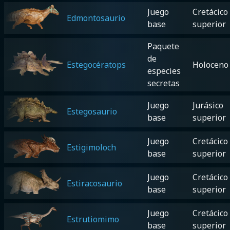
Juego
Cretácico
Edmontosaurio
base
superior
Paquete
de
Estegocératops
Holoceno
especies
secretas
Juego
Jurásico
Estegosaurio
base
superior
Juego
Cretácico
Estigimoloch
base
superior
Juego
Cretácico
Estiracosaurio
base
superior
Juego
Cretácico
Estrutiomimo
base
superior