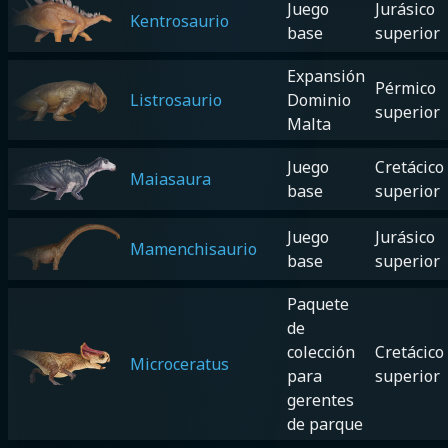
Juego
Jurásico
Kentrosaurio
base
superior
Expansión
Pérmico
Listrosaurio
Dominio
superior
Malta
Juego
Cretácico
Maiasaura
base
superior
Juego
Jurásico
Mamenchisaurio
base
superior
Paquete
de
colección
Cretácico
Microceratus
para
superior
gerentes
de parque