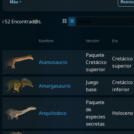
Más
Reinic
ℹ️ 52 Encontrad@s.
Nombre
Versión
Era
Paquete
Cretácico
Alamosaurio
Cretácico
superior
superior
Juego
Cretácico
Amargasaurio
base
inferior
Paquete
de
Anquilodoco
Holoceno
especies
secretas