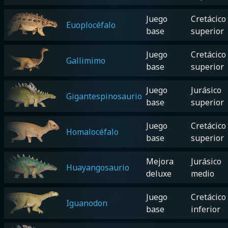
Juego
Cretácico
Euoplocéfalo
base
superior
Juego
Cretácico
Gallimimo
base
superior
Juego
Jurásico
Gigantespinosaurio
base
superior
Juego
Cretácico
Homalocéfalo
base
superior
Mejora
Jurásico
Huayangosaurio
deluxe
medio
Juego
Cretácico
Iguanodon
base
inferior