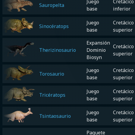
Juego
Cretácico
Sauropelta
base
inferior
Juego
Cretácico
Sinocératops
base
superior
Expansión
Cretácico
Therizinosaurio
Dominio
superior
Biosyn
Juego
Cretácico
Torosaurio
base
superior
Juego
Cretácico
Tricératops
base
superior
Juego
Cretácico
Tsintaosaurio
base
superior
Paquete