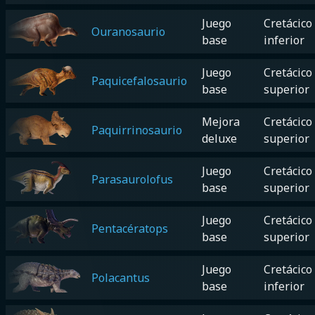
Juego
Cretácico
Ouranosaurio
base
inferior
Juego
Cretácico
Paquicefalosaurio
base
superior
Mejora
Cretácico
Paquirrinosaurio
deluxe
superior
Juego
Cretácico
Parasaurolofus
base
superior
Juego
Cretácico
Pentacératops
base
superior
Juego
Cretácico
Polacantus
base
inferior