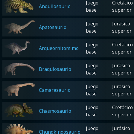
Juego
Cretácico
Anquilosaurio
base
superior
Juego
Jurásico
Apatosaurio
base
superior
Juego
Cretácico
Arqueornitomimo
base
superior
Juego
Jurásico
Braquiosaurio
base
superior
Juego
Jurásico
Camarasaurio
base
superior
Juego
Cretácico
Chasmosaurio
base
superior
Juego
Jurásico
Chungkingosaurio