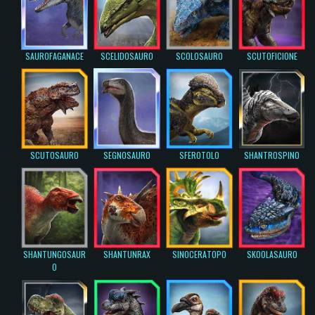
SAUROFAGANACE
SCELIDOSAURO
SCOLOSAURO
SCUTOFICIONE
SCUTOSAURO
SEGNOSAURO
SFEROTOLO
SHANTROSPINO
SHANTUNGOSAUR
SHANTUNRAX
SINOCERATOPO
SKOOLASAURO
O