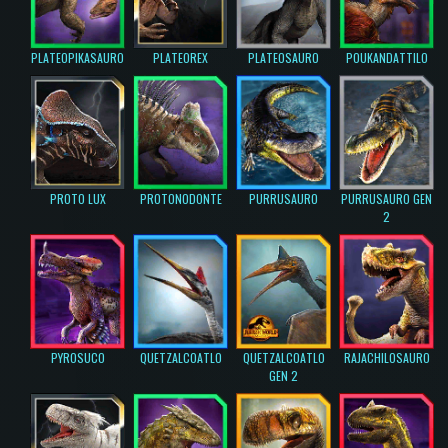
PLATEOPIKASAURO
PLATEOREX
PLATEOSAURO
POUKANDATTILO
PROTO LUX
PROTONODONTE
PURRUSAURO
PURRUSAURO GEN
2
PYROSUCO
QUETZALCOATLO
QUETZALCOATLO
RAJACHILOSAURO
GEN 2