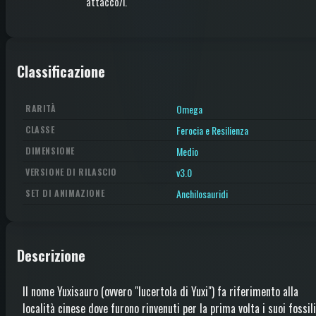
attacco/i
.
Classificazione
Omega
RARITÀ
Ferocia e Resilienza
CLASSE
Medio
DIMENSIONE
v3.0
VERSIONE DI RILASCIO
Anchilosauridi
SET DI ANIMAZIONE
Descrizione
Il nome Yuxisauro (ovvero "lucertola di Yuxi") fa riferimento alla
località cinese dove furono rinvenuti per la prima volta i suoi fossili