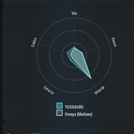
Vita
Critico
Danno
Corazza
Velocità
YUXISAURO
Omega (Mediano)