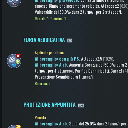
rimosso
.
Rimozione incremento velocità
.
Attacco
x2
(820
Vulnerabile
del 50.0%
dura 2 turno/i
, per 2 attacco/i
.
Ritardo: 1.
Ricarica: 1.
FURIA VENDICATIVA
LV6
Applicata per ultima.
Al bersaglio: con più PS.
Attacco
x2.5
(1025)
.
Al bersaglio: A sé.
Aumenta Corazza
del 50.0%
dura 2
turno/i
, per 4 attacco/i
.
Purifica Danni ridotti
.
Cura
x1
(41
Prevenzione Scambio
dura 1 turno/i
.
Ricarica: 2.
PROTEZIONE APPUNTITA
LV21
Priorità.
Al bersaglio: A sé.
Scudi
del 25.0%
dura 2 turno/i
, per