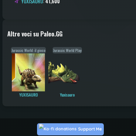
YUXISAURO
:
41,600
Altre voci su Paleo.GG
Jurassic World: il gioco
Jurassic World Play
YUXISAURO
Yuxisauro
Support Me