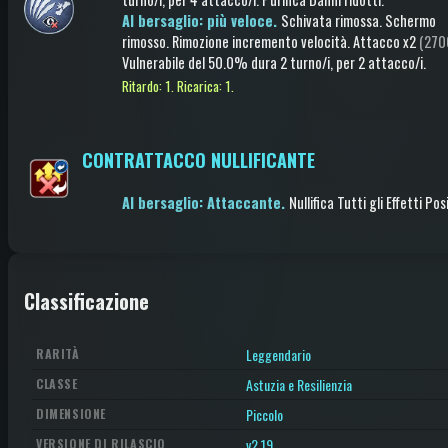
Al bersaglio: più veloce.
Schivata rimossa
.
Schermo
rimosso
.
Rimozione incremento velocità
.
Attacco
x2
(270
Vulnerabile
del 50.0%
dura 2 turno/i
, per 2 attacco/i
.
Ritardo: 1.
Ricarica: 1.
CONTRATTACCO NULLIFICANTE
Al bersaglio: Attaccante.
Nullifica Tutti gli Effetti Posi
Classificazione
Leggendario
RARITÀ
Astuzia e Resilienzia
CLASSE
Piccolo
DIMENSIONE
v2.19
VERSIONE DI RILASCIO