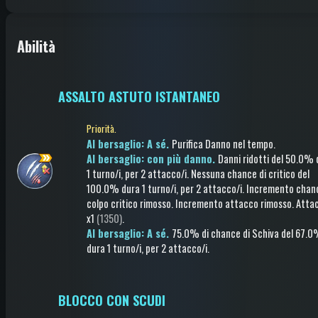
Abilità
ASSALTO ASTUTO ISTANTANEO
Priorità.
Al bersaglio: A sé.
Purifica Danno nel tempo
.
Al bersaglio: con più danno.
Danni ridotti
del 50.0%
1 turno/i
, per 2 attacco/i
.
Nessuna chance di critico
del
100.0%
dura 1 turno/i
, per 2 attacco/i
.
Incremento chanc
colpo critico rimosso
.
Incremento attacco rimosso
.
Atta
x1
(1350)
.
Al bersaglio: A sé.
75.0% di chance di
Schiva
del 67.
dura 1 turno/i
, per 2 attacco/i
.
BLOCCO CON SCUDI