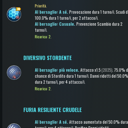
Priorità.
Al bersaglio: A sé.
Provocazione
dura 1 turno/i
.
Scudi
d
100.0%
dura 1 turno/i
, per 2 attacco/i
.
Al bersaglio: Casuale.
Prevenzione Scambio
dura 2
turno/i
.
Ricarica: 2.
DIVERSIVO STORDENTE
Al bersaglio: più veloce.
Attacco
x1.5
(2025)
.
75.0% d
chance di
Stordito
dura 1 turno/i
.
Danni ridotti
del 50.0
dura 2 turno/i
, per 4 attacco/i
.
Ricarica: 2.
FURIA RESILIENTE CRUDELE
Al bersaglio: A sé.
Attacco aumentato
del 50.0%
dura
turno/i
, per 4 attacco/i
.
Purifica Danni ridotti
.