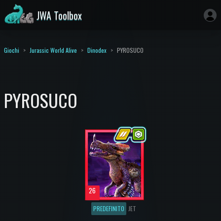
JWA Toolbox
Giochi
Jurassic World Alive
Dinodex
PYROSUCO
PYROSUCO
26
PREDEFINITO
JET