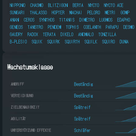
NIPPONO
CHASMO
BLITZIGON
BERTA
NYCTO
NYCTO ACE
SUNGARI
THALASSO
HOPTER
MACHAI
PELORO
METRI
GOMP
ANAN
CEROS
SYNTHOS
TITANIS
DIMETRO
LUGMOS
EDAPHO
GENEOS
TANSTRO
PENDEM
TOPHIS
COELANTH
PARAPU
DESMO
GAUDRY
RADOX
TERATA
DIKELO
ANOMALO
TONZILLA
B-PLESIO
SQUIK
SQUIRK
SQUIRTH
SQUILK
SQUIRO
DUNA
Wachstumsklasse
Beständig
ANGRIFF
Beständig
VERTEIDIGUNG
Spätreif
ZIELGENAUIGKEIT
Spätreif
AGILITÄT
Schläfer
UNTERSTÜTZUNG EFFEKTE