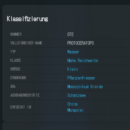
Klassifizierung
072
NUMMER
PROTOCERATOPS
VOLLSTÄNDIGER NAME
Wasser
TYP
Nahe Reichweite
KLASSE
Klein
GRÖSSE
Pflanzenfresser
ERNÄHRUNG
Mesozoikum Kreide
ÄRA
Schatzsee
AUSGRABUNGSSTÄTTE
China
ENTDECKT IN
Mongolei