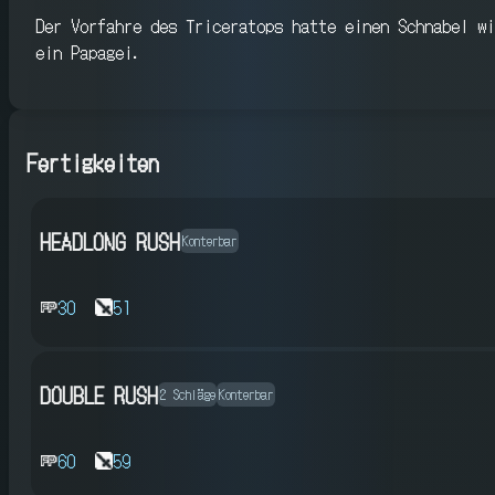
Der Vorfahre des Triceratops hatte einen Schnabel wi
ein Papagei.
Fertigkeiten
HEADLONG RUSH
Konterbar
30
51
DOUBLE RUSH
2 Schläge
Konterbar
60
59