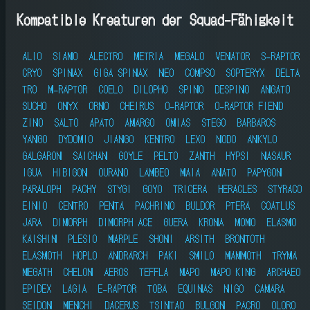
Kompatible Kreaturen der Squad-Fähigkeit
ALIO
SIAMO
ALECTRO
METRIA
MEGALO
VENATOR
S-RAPTOR
CRYO
SPINAX
GIGA SPINAX
NEO
COMPSO
SOPTERYX
DELTA
TRO
M-RAPTOR
COELO
DILOPHO
SPINO
DESPINO
ANGATO
SUCHO
ONYX
ORNO
CHEIRUS
O-RAPTOR
O-RAPTOR FIEND
ZINO
SALTO
APATO
AMARGO
OMIAS
STEGO
BARBAROS
YANGO
DYDOMIO
JIANGO
KENTRO
LEXO
NODO
ANKYLO
GALGARON
SAICHAN
GOYLE
PELTO
ZANTH
HYPSI
NASAUR
IGUA
HIBIGON
OURANO
LAMBEO
MAIA
ANATO
PAPYGON
PARALOPH
PACHY
STYGI
GOYO
TRICERA
HERACLES
STYRACO
EINIO
CENTRO
PENTA
PACHRINO
BULDOR
PTERA
COATLUS
JARA
DIMORPH
DIMORPH ACE
GUERA
KRONA
MOMO
ELASMO
KAISHIN
PLESIO
MARPLE
SHONI
ARSITH
BRONTOTH
ELASMOTH
HOPLO
ANDRARCH
PAKI
SMILO
MAMMOTH
TRYMA
MEGATH
CHELON
AEROS
TEFFLA
MAPO
MAPO KING
ARCHAEO
EPIDEX
LAGIA
E-RAPTOR
TOBA
EQUINAS
NIGO
CAMARA
SEIDON
MENCHI
DACERUS
TSINTAO
BULGON
PACRO
OLORO