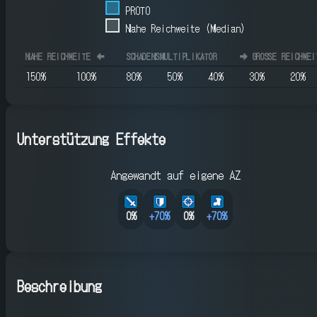
PROTO
Nahe Reichweite (Median)
NAHE REICHWEITE
⬅️
SCHADENSMULTIPLIKATOR
➡️
GROSSE REICHWEIT
150
%
100
%
80
%
50
%
40
%
30
%
20
%
Unterstützung Effekte
Angewandt auf eigene AZ
0%
+
70
%
0%
+
70
%
Beschreibung