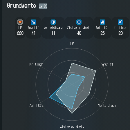
Grundwerte
LV
20
LP
Angriff
Verteidigung
Zielgenauigkeit
Agilität
Kritisch
220
41
11
40
25
20
LP
Kritisch
Angriff
Agilität
Verteidigung
Zielgenauigkeit