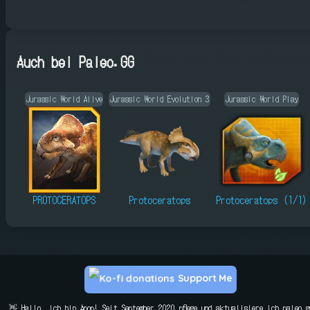
Auch bei Paleo.GG
Jurassic World Alive
Jurassic World Evolution 3
Jurassic World Play
PROTOCERATOPS
Protoceratops
Protoceratops (1/1)
Support Me
👋 Hallo, ich bin Apop! Seit September 2020 pflege und aktualisiere ich paleo.g