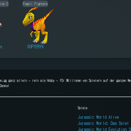
tion 2
Fossil Fighters
yx
SOPTERYX
eo.gg ganz allein — rein als Hobby — für Millionen von Spielern auf der ganzen We
Danke!
Spiele
Jurassic World Alive
Jurassic World: Das Spiel
Jurassic World Evolution 3