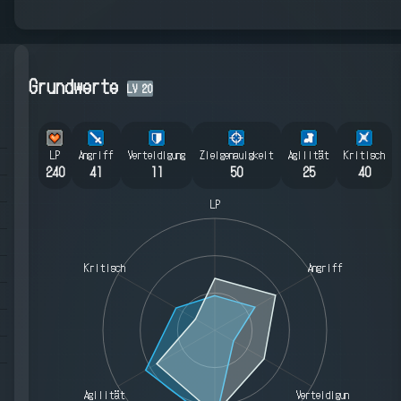
Grundwerte
LV
20
LP
Angriff
Verteidigung
Zielgenauigkeit
Agilität
Kritisch
240
41
11
50
25
40
LP
Kritisch
Angriff
Agilität
Verteidigung