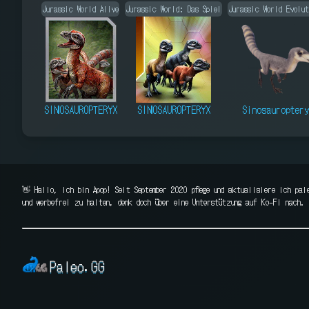
Jurassic World Alive
Jurassic World: Das Spiel
Jurassic World Evolu
SINOSAUROPTERYX
SINOSAUROPTERYX
Sinosauropter
👋 Hallo, ich bin Apop! Seit September 2020 pflege und aktualisiere ich pal
und werbefrei zu halten, denk doch über eine Unterstützung auf Ko-Fi nach. 
Paleo.GG