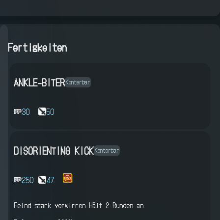
Fertigkeiten
ANKLE-BITER
Konterbar
30
50
DISORIENTING KICK
Konterbar
250
47
Feind stark verwirren
Hält 2 Runden an