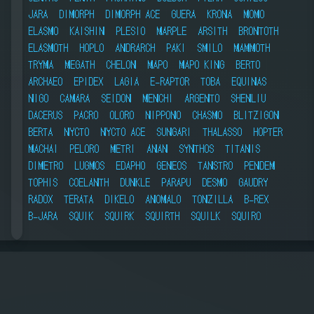
JARA
DIMORPH
DIMORPH ACE
GUERA
KRONA
MOMO
ELASMO
KAISHIN
PLESIO
MARPLE
ARSITH
BRONTOTH
ELASMOTH
HOPLO
ANDRARCH
PAKI
SMILO
MAMMOTH
TRYMA
MEGATH
CHELON
MAPO
MAPO KING
BERTO
ARCHAEO
EPIDEX
LAGIA
E-RAPTOR
TOBA
EQUINAS
NIGO
CAMARA
SEIDON
MENCHI
ARGENTO
SHENLIU
DACERUS
PACRO
OLORO
NIPPONO
CHASMO
BLITZIGON
BERTA
NYCTO
NYCTO ACE
SUNGARI
THALASSO
HOPTER
MACHAI
PELORO
METRI
ANAN
SYNTHOS
TITANIS
DIMETRO
LUGMOS
EDAPHO
GENEOS
TANSTRO
PENDEM
TOPHIS
COELANTH
DUNKLE
PARAPU
DESMO
GAUDRY
RADOX
TERATA
DIKELO
ANOMALO
TONZILLA
B-REX
B-JARA
SQUIK
SQUIRK
SQUIRTH
SQUILK
SQUIRO