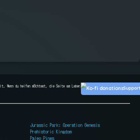
lt. Wenn du helfen möchtest, die Seite am Leben
Suppor
Jurassic Park: Operation Genesis
Prehistoric Kingdom
Paleo Pines