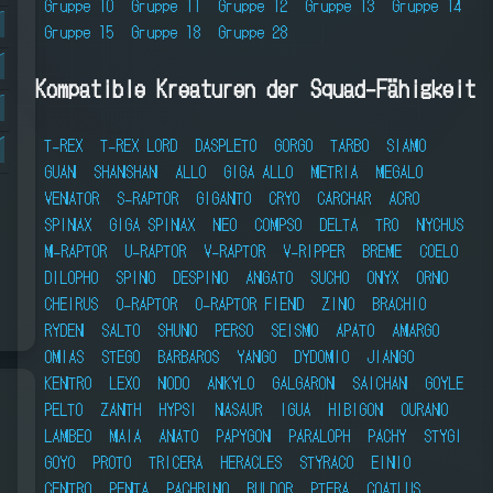
Gruppe 10
Gruppe 11
Gruppe 12
Gruppe 13
Gruppe 14
Gruppe 15
Gruppe 18
Gruppe 28
Kompatible Kreaturen der Squad-Fähigkeit
T-REX
T-REX LORD
DASPLETO
GORGO
TARBO
SIAMO
GUAN
SHANSHAN
ALLO
GIGA ALLO
METRIA
MEGALO
VENATOR
S-RAPTOR
GIGANTO
CRYO
CARCHAR
ACRO
SPINAX
GIGA SPINAX
NEO
COMPSO
DELTA
TRO
NYCHUS
M-RAPTOR
U-RAPTOR
V-RAPTOR
V-RIPPER
BREME
COELO
DILOPHO
SPINO
DESPINO
ANGATO
SUCHO
ONYX
ORNO
CHEIRUS
O-RAPTOR
O-RAPTOR FIEND
ZINO
BRACHIO
RYDEN
SALTO
SHUNO
PERSO
SEISMO
APATO
AMARGO
OMIAS
STEGO
BARBAROS
YANGO
DYDOMIO
JIANGO
KENTRO
LEXO
NODO
ANKYLO
GALGARON
SAICHAN
GOYLE
PELTO
ZANTH
HYPSI
NASAUR
IGUA
HIBIGON
OURANO
LAMBEO
MAIA
ANATO
PAPYGON
PARALOPH
PACHY
STYGI
GOYO
PROTO
TRICERA
HERACLES
STYRACO
EINIO
CENTRO
PENTA
PACHRINO
BULDOR
PTERA
COATLUS