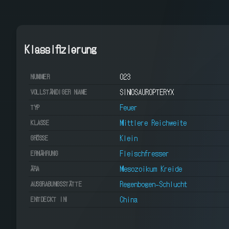
Klassifizierung
023
NUMMER
SINOSAUROPTERYX
VOLLSTÄNDIGER NAME
Feuer
TYP
Mittlere Reichweite
KLASSE
Klein
GRÖSSE
Fleischfresser
ERNÄHRUNG
Mesozoikum Kreide
ÄRA
Regenbogen-Schlucht
AUSGRABUNGSSTÄTTE
China
ENTDECKT IN