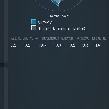
Zielgenauigkeit
SOPTERYX
Mittlere Reichweite (Median)
NAHE REICHWEITE
⬅️
SCHADENSMULTIPLIKATOR
➡️
GROSSE REICHWEITE
80
%
100
%
120
%
100
%
80
%
60
%
40
%