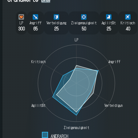
LP
Angriff
Verteidigung
Zielgenauigkeit
Agilität
Kritisch
300
65
25
50
25
40
LP
Kritisch
Angriff
Agilität
Verteidigung
Zielgenauigkeit
ANDRARCH