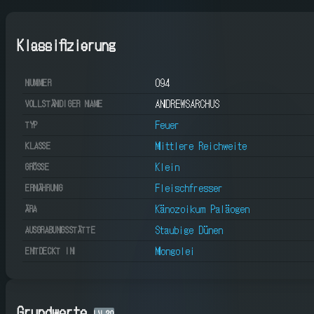
Klassifizierung
094
NUMMER
ANDREWSARCHUS
VOLLSTÄNDIGER NAME
Feuer
TYP
Mittlere Reichweite
KLASSE
Klein
GRÖSSE
Fleischfresser
ERNÄHRUNG
Känozoikum Paläogen
ÄRA
Staubige Dünen
AUSGRABUNGSSTÄTTE
Mongolei
ENTDECKT IN
Grundwerte
LV
20