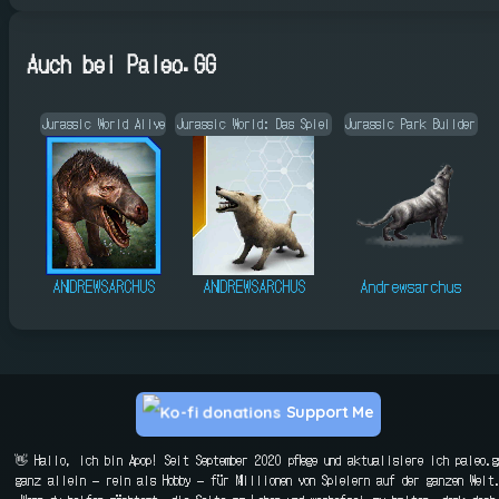
Auch bei Paleo.GG
Jurassic World Alive
Jurassic World: Das Spiel
Jurassic Park Builder
ANDREWSARCHUS
ANDREWSARCHUS
Andrewsarchus
Support Me
👋 Hallo, ich bin Apop! Seit September 2020 pflege und aktualisiere ich paleo.g
ganz allein — rein als Hobby — für Millionen von Spielern auf der ganzen Welt