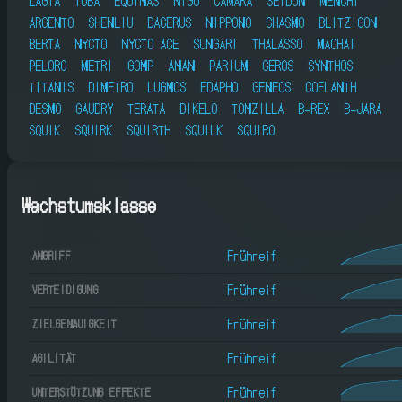
LAGIA
TOBA
EQUINAS
NIGO
CAMARA
SEIDON
MENCHI
ARGENTO
SHENLIU
DACERUS
NIPPONO
CHASMO
BLITZIGON
BERTA
NYCTO
NYCTO ACE
SUNGARI
THALASSO
MACHAI
PELORO
METRI
GOMP
ANAN
PARIUM
CEROS
SYNTHOS
TITANIS
DIMETRO
LUGMOS
EDAPHO
GENEOS
COELANTH
DESMO
GAUDRY
TERATA
DIKELO
TONZILLA
B-REX
B-JARA
SQUIK
SQUIRK
SQUIRTH
SQUILK
SQUIRO
Wachstumsklasse
Frühreif
ANGRIFF
Frühreif
VERTEIDIGUNG
Frühreif
ZIELGENAUIGKEIT
Frühreif
AGILITÄT
Frühreif
UNTERSTÜTZUNG EFFEKTE