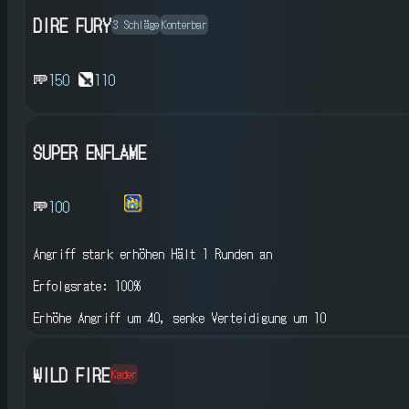
DIRE FURY
3 Schläge
Konterbar
150
110
SUPER ENFLAME
100
Angriff stark erhöhen
Hält 1 Runden an
Erfolgsrate: 100%
Erhöhe Angriff um 40, senke Verteidigung um 10
WILD FIRE
Kader