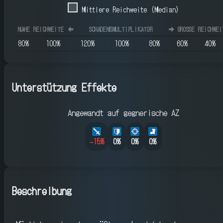
Mittlere Reichweite (Median)
NAHE REICHWEITE
⬅️
SCHADENSMULTIPLIKATOR
➡️
GROSSE REICHWEIT
80
%
100
%
120
%
100
%
80
%
60
%
40
%
Unterstützung Effekte
Angewandt auf gegnerische AZ
-15
%
0%
0%
0%
Beschreibung