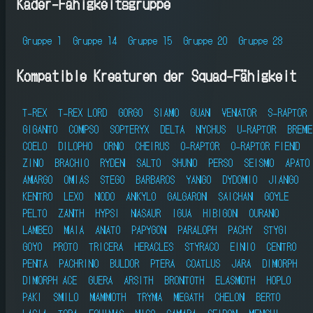
Kader-Fähigkeitsgruppe
Gruppe 1
Gruppe 14
Gruppe 15
Gruppe 20
Gruppe 28
Kompatible Kreaturen der Squad-Fähigkeit
T-REX
T-REX LORD
GORGO
SIAMO
GUAN
VENATOR
S-RAPTOR
GIGANTO
COMPSO
SOPTERYX
DELTA
NYCHUS
U-RAPTOR
BREME
COELO
DILOPHO
ORNO
CHEIRUS
O-RAPTOR
O-RAPTOR FIEND
ZINO
BRACHIO
RYDEN
SALTO
SHUNO
PERSO
SEISMO
APATO
AMARGO
OMIAS
STEGO
BARBAROS
YANGO
DYDOMIO
JIANGO
KENTRO
LEXO
NODO
ANKYLO
GALGARON
SAICHAN
GOYLE
PELTO
ZANTH
HYPSI
NASAUR
IGUA
HIBIGON
OURANO
LAMBEO
MAIA
ANATO
PAPYGON
PARALOPH
PACHY
STYGI
GOYO
PROTO
TRICERA
HERACLES
STYRACO
EINIO
CENTRO
PENTA
PACHRINO
BULDOR
PTERA
COATLUS
JARA
DIMORPH
DIMORPH ACE
GUERA
ARSITH
BRONTOTH
ELASMOTH
HOPLO
PAKI
SMILO
MAMMOTH
TRYMA
MEGATH
CHELON
BERTO