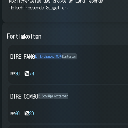
Möglicherweise das größte an Land lebende
fleischfressende Säugetier.
Fertigkeiten
DIRE FANG
Link-Chance: 80%
Konterbar
30
74
DIRE COMBO
2 Schläge
Konterbar
80
89