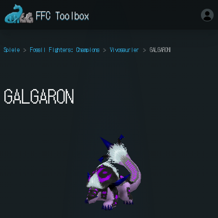
FFC Toolbox
Spiele
Fossil Fighters: Champions
Vivosaurier
GALGARON
GALGARON