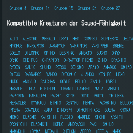
Gruppe 4
Gruppe 14
Gruppe 15
Gruppe 24
Gruppe 27
Kompatible Kreaturen der Squad-Fähigkeit
ALIO
ALECTRO
MEGALO
CRYO
NEO
COMPSO
SOPTERYX
DELTA
NYCHUS
M-RAPTOR
U-RAPTOR
V-RAPTOR
V-RIPPER
BREME
COELO
DILOPHO
SPINO
DESPINO
ANGATO
SUCHO
ONYX
ORNO
CHEIRUS
O-RAPTOR
O-RAPTOR FIEND
ZINO
BRACHIO
RYDEN
SALTO
SHUNO
PERSO
SEISMO
APATO
AMARGO
OMIAS
STEGO
BARBAROS
YANGO
DYDOMIO
JIANGO
KENTRO
LEXO
NODO
ANKYLO
SAICHAN
GOYLE
PELTO
ZANTH
HYPSI
NASAUR
IGUA
HIBIGON
OURANO
LAMBEO
MAIA
ANATO
PAPYGON
PARALOPH
PACHY
STYGI
GOYO
PROTO
TRICERA
HERACLES
STYRACO
EINIO
CENTRO
PENTA
PACHRINO
BULDOR
PTERA
COATLUS
JARA
DIMORPH
DIMORPH ACE
GUERA
KRONA
MOMO
ELASMO
KAISHIN
PLESIO
MARPLE
SHONI
ARSITH
BRONTOTH
ELASMOTH
HOPLO
ANDRARCH
PAKI
SMILO
MAMMOTH
TRYMA
MEGATH
CHELON
AEROS
TEFFLA
MAPO