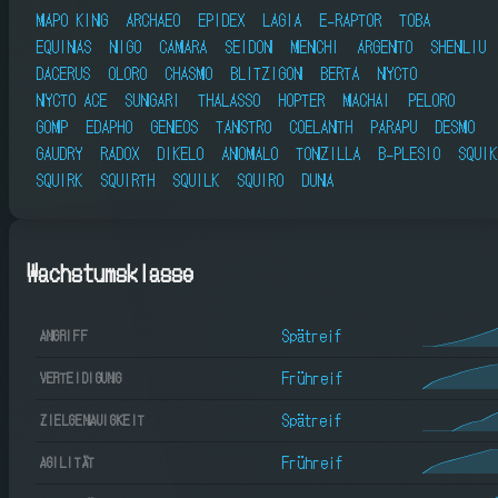
MAPO KING
ARCHAEO
EPIDEX
LAGIA
E-RAPTOR
TOBA
EQUINAS
NIGO
CAMARA
SEIDON
MENCHI
ARGENTO
SHENLIU
DACERUS
OLORO
CHASMO
BLITZIGON
BERTA
NYCTO
NYCTO ACE
SUNGARI
THALASSO
HOPTER
MACHAI
PELORO
GOMP
EDAPHO
GENEOS
TANSTRO
COELANTH
PARAPU
DESMO
GAUDRY
RADOX
DIKELO
ANOMALO
TONZILLA
B-PLESIO
SQUIK
SQUIRK
SQUIRTH
SQUILK
SQUIRO
DUNA
Wachstumsklasse
Spätreif
ANGRIFF
Frühreif
VERTEIDIGUNG
Spätreif
ZIELGENAUIGKEIT
Frühreif
AGILITÄT