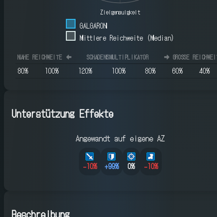
Zielgenauigkeit
GALGARON
Mittlere Reichweite (Median)
NAHE REICHWEITE
⬅️
SCHADENSMULTIPLIKATOR
➡️
GROSSE REICHWEIT
80
%
100
%
120
%
100
%
80
%
60
%
40
%
Unterstützung Effekte
Angewandt auf eigene AZ
-10
%
+
99
%
0%
-10
%
Beschreibung