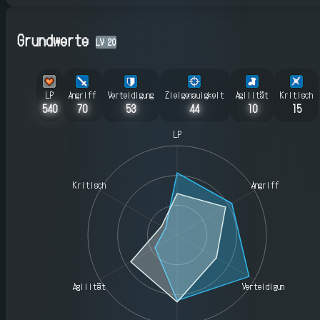
Grundwerte
LV
20
LP
Angriff
Verteidigung
Zielgenauigkeit
Agilität
Kritisch
540
70
53
44
10
15
LP
Kritisch
Angriff
Agilität
Verteidigung