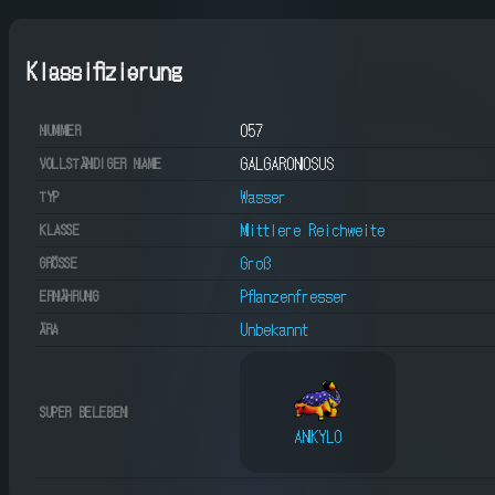
Klassifizierung
057
NUMMER
GALGARONOSUS
VOLLSTÄNDIGER NAME
Wasser
TYP
Mittlere Reichweite
KLASSE
Groß
GRÖSSE
Pflanzenfresser
ERNÄHRUNG
Unbekannt
ÄRA
SUPER BELEBEN
ANKYLO