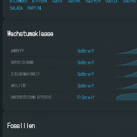
B-LAMBEO
B-PTERA
SQUIK
SQUIRK
SQUIRTH
SQUILK
SQUIRO
SALADA
RAPTIN
Wachstumsklasse
Spätreif
ANGRIFF
Spätreif
VERTEIDIGUNG
Spätreif
ZIELGENAUIGKEIT
Spätreif
AGILITÄT
Frühreif
UNTERSTÜTZUNG EFFEKTE
Fossilien