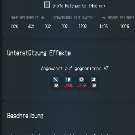
Große Reichweite (Median)
NAHE REICHWEITE
⬅️
SCHADENSMULTIPLIKATOR
➡️
GROSSE REICHWEIT
20
%
40
%
60
%
80
%
120
%
140
%
160
%
Unterstützung Effekte
Angewandt auf gegnerische AZ
0%
-25
%
-25
%
0%
Beschreibung