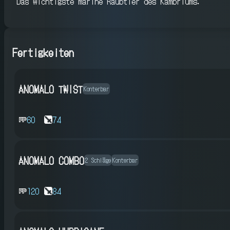
Das wichtigste marine Raubtier des Kambriums.
Fertigkeiten
ANOMALO TWIST
Konterbar
60
74
ANOMALO COMBO
2 Schläge
Konterbar
120
84