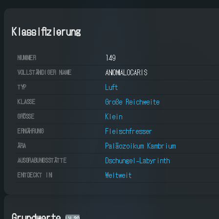
Klassifizierung
149
NUMMER
ANOMALOCARIS
VOLLSTÄNDIGER NAME
Luft
TYP
Große Reichweite
KLASSE
Klein
GRÖSSE
Fleischfresser
ERNÄHRUNG
Paläozoikum Kambrium
ÄRA
Dschungel-Labyrinth
AUSGRABUNGSSTÄTTE
Weltweit
ENTDECKT IN
Grundwerte
LV
20