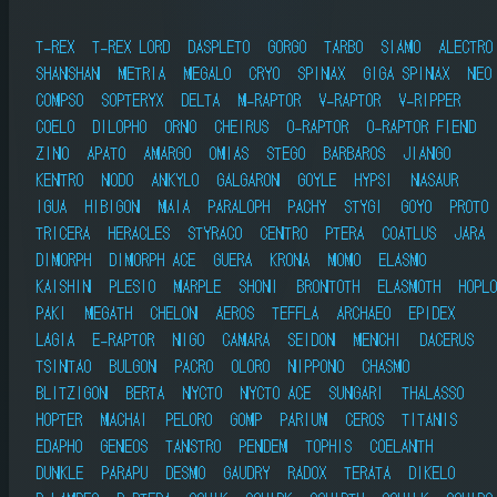
T-REX
T-REX LORD
DASPLETO
GORGO
TARBO
SIAMO
ALECTRO
SHANSHAN
METRIA
MEGALO
CRYO
SPINAX
GIGA SPINAX
NEO
COMPSO
SOPTERYX
DELTA
M-RAPTOR
V-RAPTOR
V-RIPPER
COELO
DILOPHO
ORNO
CHEIRUS
O-RAPTOR
O-RAPTOR FIEND
ZINO
APATO
AMARGO
OMIAS
STEGO
BARBAROS
JIANGO
KENTRO
NODO
ANKYLO
GALGARON
GOYLE
HYPSI
NASAUR
IGUA
HIBIGON
MAIA
PARALOPH
PACHY
STYGI
GOYO
PROTO
TRICERA
HERACLES
STYRACO
CENTRO
PTERA
COATLUS
JARA
DIMORPH
DIMORPH ACE
GUERA
KRONA
MOMO
ELASMO
KAISHIN
PLESIO
MARPLE
SHONI
BRONTOTH
ELASMOTH
HOPLO
PAKI
MEGATH
CHELON
AEROS
TEFFLA
ARCHAEO
EPIDEX
LAGIA
E-RAPTOR
NIGO
CAMARA
SEIDON
MENCHI
DACERUS
TSINTAO
BULGON
PACRO
OLORO
NIPPONO
CHASMO
BLITZIGON
BERTA
NYCTO
NYCTO ACE
SUNGARI
THALASSO
HOPTER
MACHAI
PELORO
GOMP
PARIUM
CEROS
TITANIS
EDAPHO
GENEOS
TANSTRO
PENDEM
TOPHIS
COELANTH
DUNKLE
PARAPU
DESMO
GAUDRY
RADOX
TERATA
DIKELO