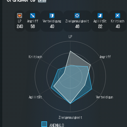
LP
Angriff
Verteidigung
Zielgenauigkeit
Agilität
Kritisch
240
56
40
46
22
40
LP
Kritisch
Angriff
Agilität
Verteidigung
Zielgenauigkeit
ANOMALO