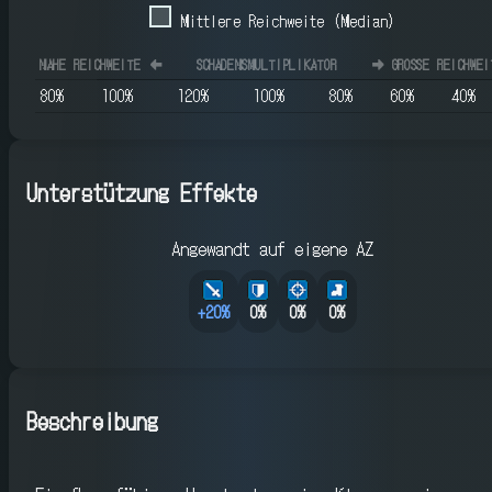
Mittlere Reichweite (Median)
NAHE REICHWEITE
⬅️
SCHADENSMULTIPLIKATOR
➡️
GROSSE REICHWEIT
80
%
100
%
120
%
100
%
80
%
60
%
40
%
Unterstützung Effekte
Angewandt auf eigene AZ
+
20
%
0%
0%
0%
Beschreibung