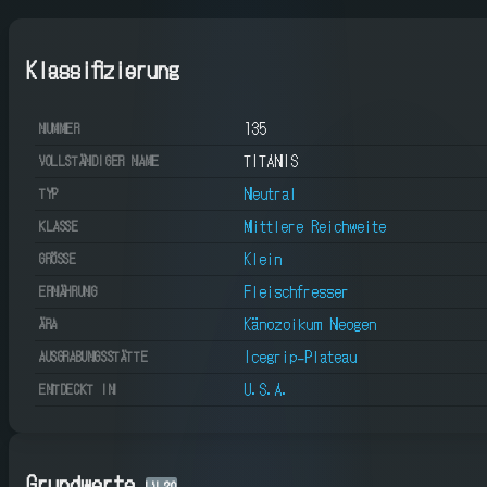
Klassifizierung
135
NUMMER
TITANIS
VOLLSTÄNDIGER NAME
Neutral
TYP
Mittlere Reichweite
KLASSE
Klein
GRÖSSE
Fleischfresser
ERNÄHRUNG
Känozoikum Neogen
ÄRA
Icegrip-Plateau
AUSGRABUNGSSTÄTTE
U.S.A.
ENTDECKT IN
Grundwerte
LV
20