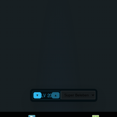
LV 20
▼
▲