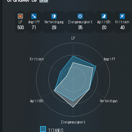
LP
Angriff
Verteidigung
Zielgenauigkeit
Agilität
Kritisch
500
71
29
35
20
40
LP
Kritisch
Angriff
Agilität
Verteidigung
Zielgenauigkeit
TITANIS