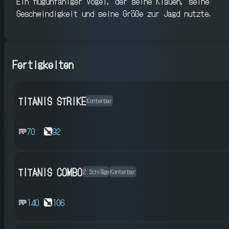
Ein flugunfähiger Vogel, der seine Klauen, seine
Geschwindigkeit und seine Größe zur Jagd nutzte.
Fertigkeiten
TITANIS STRIKE
Konterbar
70
92
TITANIS COMBO
2 Schläge
Konterbar
140
106