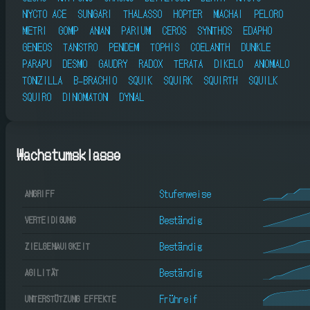
NYCTO ACE
SUNGARI
THALASSO
HOPTER
MACHAI
PELORO
METRI
GOMP
ANAN
PARIUM
CEROS
SYNTHOS
EDAPHO
GENEOS
TANSTRO
PENDEM
TOPHIS
COELANTH
DUNKLE
PARAPU
DESMO
GAUDRY
RADOX
TERATA
DIKELO
ANOMALO
TONZILLA
B-BRACHIO
SQUIK
SQUIRK
SQUIRTH
SQUILK
SQUIRO
DINOMATON
DYNAL
Wachstumsklasse
Stufenweise
ANGRIFF
Beständig
VERTEIDIGUNG
Beständig
ZIELGENAUIGKEIT
Beständig
AGILITÄT
Frühreif
UNTERSTÜTZUNG EFFEKTE