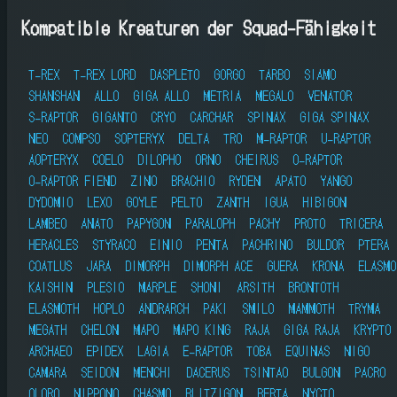
Kompatible Kreaturen der Squad-Fähigkeit
T-REX
T-REX LORD
DASPLETO
GORGO
TARBO
SIAMO
SHANSHAN
ALLO
GIGA ALLO
METRIA
MEGALO
VENATOR
S-RAPTOR
GIGANTO
CRYO
CARCHAR
SPINAX
GIGA SPINAX
NEO
COMPSO
SOPTERYX
DELTA
TRO
M-RAPTOR
U-RAPTOR
AOPTERYX
COELO
DILOPHO
ORNO
CHEIRUS
O-RAPTOR
O-RAPTOR FIEND
ZINO
BRACHIO
RYDEN
APATO
YANGO
DYDOMIO
LEXO
GOYLE
PELTO
ZANTH
IGUA
HIBIGON
LAMBEO
ANATO
PAPYGON
PARALOPH
PACHY
PROTO
TRICERA
HERACLES
STYRACO
EINIO
PENTA
PACHRINO
BULDOR
PTERA
COATLUS
JARA
DIMORPH
DIMORPH ACE
GUERA
KRONA
ELASMO
KAISHIN
PLESIO
MARPLE
SHONI
ARSITH
BRONTOTH
ELASMOTH
HOPLO
ANDRARCH
PAKI
SMILO
MAMMOTH
TRYMA
MEGATH
CHELON
MAPO
MAPO KING
RAJA
GIGA RAJA
KRYPTO
ARCHAEO
EPIDEX
LAGIA
E-RAPTOR
TOBA
EQUINAS
NIGO
CAMARA
SEIDON
MENCHI
DACERUS
TSINTAO
BULGON
PACRO
OLORO
NIPPONO
CHASMO
BLITZIGON
BERTA
NYCTO