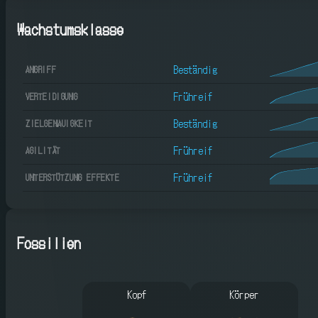
Wachstumsklasse
Beständig
ANGRIFF
Frühreif
VERTEIDIGUNG
Beständig
ZIELGENAUIGKEIT
Frühreif
AGILITÄT
Frühreif
UNTERSTÜTZUNG EFFEKTE
Fossilien
Kopf
Körper