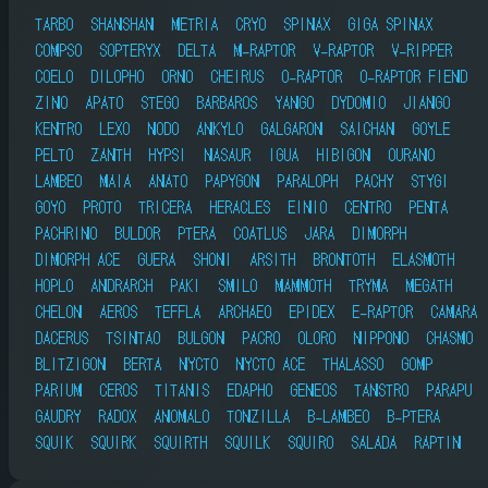
TARBO
SHANSHAN
METRIA
CRYO
SPINAX
GIGA SPINAX
COMPSO
SOPTERYX
DELTA
M-RAPTOR
V-RAPTOR
V-RIPPER
COELO
DILOPHO
ORNO
CHEIRUS
O-RAPTOR
O-RAPTOR FIEND
ZINO
APATO
STEGO
BARBAROS
YANGO
DYDOMIO
JIANGO
KENTRO
LEXO
NODO
ANKYLO
GALGARON
SAICHAN
GOYLE
PELTO
ZANTH
HYPSI
NASAUR
IGUA
HIBIGON
OURANO
LAMBEO
MAIA
ANATO
PAPYGON
PARALOPH
PACHY
STYGI
GOYO
PROTO
TRICERA
HERACLES
EINIO
CENTRO
PENTA
PACHRINO
BULDOR
PTERA
COATLUS
JARA
DIMORPH
DIMORPH ACE
GUERA
SHONI
ARSITH
BRONTOTH
ELASMOTH
HOPLO
ANDRARCH
PAKI
SMILO
MAMMOTH
TRYMA
MEGATH
CHELON
AEROS
TEFFLA
ARCHAEO
EPIDEX
E-RAPTOR
CAMARA
DACERUS
TSINTAO
BULGON
PACRO
OLORO
NIPPONO
CHASMO
BLITZIGON
BERTA
NYCTO
NYCTO ACE
THALASSO
GOMP
PARIUM
CEROS
TITANIS
EDAPHO
GENEOS
TANSTRO
PARAPU
GAUDRY
RADOX
ANOMALO
TONZILLA
B-LAMBEO
B-PTERA
SQUIK
SQUIRK
SQUIRTH
SQUILK
SQUIRO
SALADA
RAPTIN