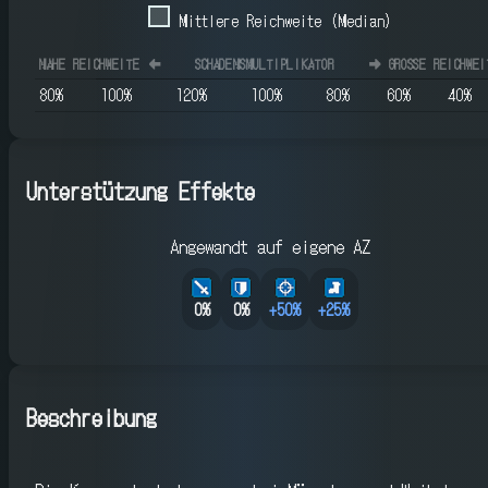
Mittlere Reichweite (Median)
NAHE REICHWEITE
⬅️
SCHADENSMULTIPLIKATOR
➡️
GROSSE REICHWEIT
80
%
100
%
120
%
100
%
80
%
60
%
40
%
Unterstützung Effekte
Angewandt auf eigene AZ
0%
0%
+
50
%
+
25
%
Beschreibung