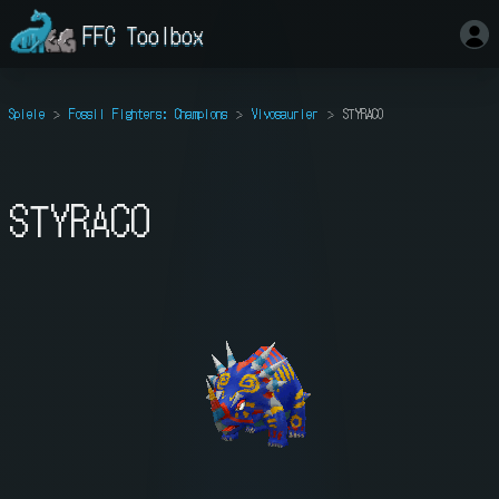
FFC Toolbox
Spiele
Fossil Fighters: Champions
Vivosaurier
STYRACO
STYRACO