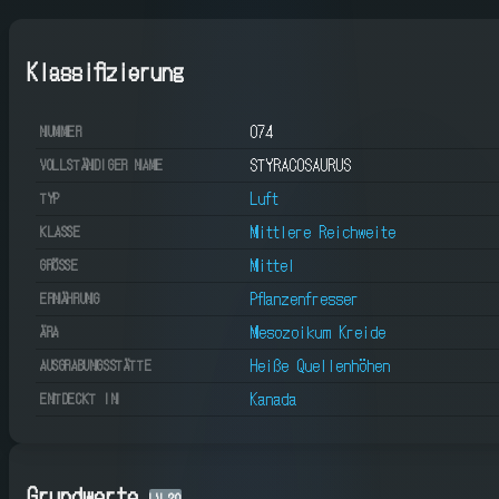
Klassifizierung
074
NUMMER
STYRACOSAURUS
VOLLSTÄNDIGER NAME
Luft
TYP
Mittlere Reichweite
KLASSE
Mittel
GRÖSSE
Pflanzenfresser
ERNÄHRUNG
Mesozoikum Kreide
ÄRA
Heiße Quellenhöhen
AUSGRABUNGSSTÄTTE
Kanada
ENTDECKT IN
Grundwerte
LV
20