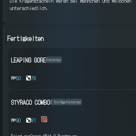
Die Kragenstacheln waren bei Männchen und Weibchen
unterschiedlich.
Fertigkeiten
LEAPING GORE
Konterbar
50
78
STYRACO COMBO
2 Schläge
Konterbar
90
81
Feind erzürnen
Hält 2 Runden an