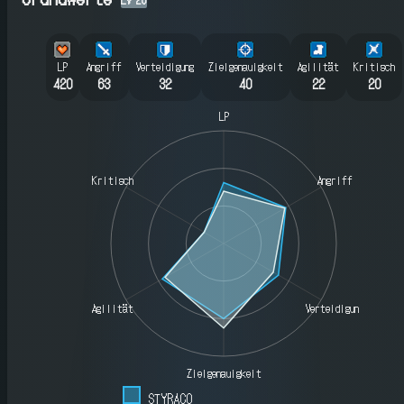
LP
Angriff
Verteidigung
Zielgenauigkeit
Agilität
Kritisch
420
63
32
40
22
20
LP
Kritisch
Angriff
Agilität
Verteidigung
Zielgenauigkeit
STYRACO