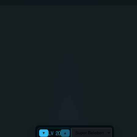
LV 20
▼
▲