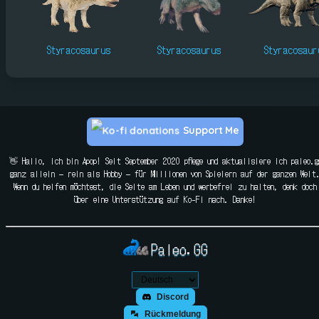
Styracosaurus
Styracosaurus
Styracosaur
Support Me
👋 Hallo, ich bin Apop! Seit September 2020 pflege und aktualisiere ich paleo.g
ganz allein — rein als Hobby — für Millionen von Spielern auf der ganzen Welt
Wenn du helfen möchtest, die Seite am Leben und werbefrei zu halten, denk doch
über eine Unterstützung auf Ko-Fi nach. Danke!
Paleo.GG
Discord
Rückmeldung