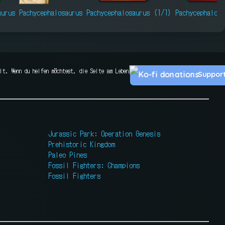
aurus
Pachycephalosaurus
Pachycephalosaurus (1/1)
Pachycephalosa
lt. Wenn du helfen möchtest, die Seite am Leben
Suppor
Jurassic Park: Operation Genesis
Prehistoric Kingdom
Paleo Pines
Fossil Fighters: Champions
Fossil Fighters