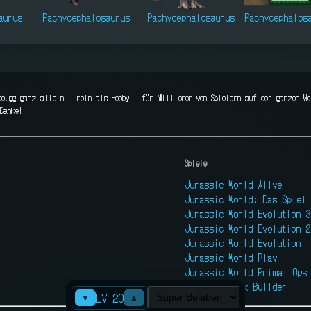
aurus
Pachycephalosaurus
Pachycephalosaurus
Pachycephalos
eo.gg ganz allein — rein als Hobby — für Millionen von Spielern auf der ganzen We
Danke!
Spiele
Jurassic World Alive
Jurassic World: Das Spiel
Jurassic World Evolution 3
Jurassic World Evolution 2
Jurassic World Evolution
Jurassic World Play
Jurassic World Primal Ops
Jurassic Park Builder
LV 20
▼
▲