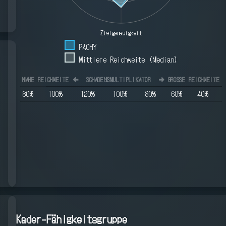
Zielgenauigkeit
PACHY
Mittlere Reichweite (Median)
NAHE REICHWEITE
⬅️
SCHADENSMULTIPLIKATOR
➡️
GROSSE REICHWEITE
80
%
100
%
120
%
100
%
80
%
60
%
40
%
Kader-Fähigkeitsgruppe