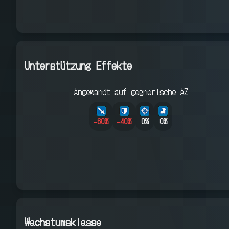
Unterstützung Effekte
Angewandt auf gegnerische AZ
-60
%
-40
%
0%
0%
Wachstumsklasse