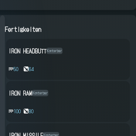
Fertigkeiten
IRON HEADBUTT
Konterbar
50
64
IRON RAM
Konterbar
100
80
IRON MISSILE
Konterbar