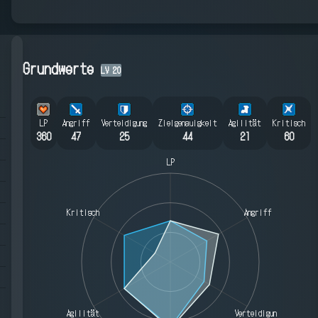
Grundwerte
LV
20
LP
Angriff
Verteidigung
Zielgenauigkeit
Agilität
Kritisch
360
47
25
44
21
60
LP
Kritisch
Angriff
Agilität
Verteidigung