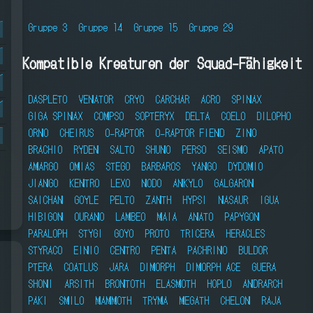
Gruppe 3
Gruppe 14
Gruppe 15
Gruppe 29
Kompatible Kreaturen der Squad-Fähigkeit
DASPLETO
VENATOR
CRYO
CARCHAR
ACRO
SPINAX
GIGA SPINAX
COMPSO
SOPTERYX
DELTA
COELO
DILOPHO
ORNO
CHEIRUS
O-RAPTOR
O-RAPTOR FIEND
ZINO
BRACHIO
RYDEN
SALTO
SHUNO
PERSO
SEISMO
APATO
AMARGO
OMIAS
STEGO
BARBAROS
YANGO
DYDOMIO
JIANGO
KENTRO
LEXO
NODO
ANKYLO
GALGARON
SAICHAN
GOYLE
PELTO
ZANTH
HYPSI
NASAUR
IGUA
HIBIGON
OURANO
LAMBEO
MAIA
ANATO
PAPYGON
PARALOPH
STYGI
GOYO
PROTO
TRICERA
HERACLES
STYRACO
EINIO
CENTRO
PENTA
PACHRINO
BULDOR
PTERA
COATLUS
JARA
DIMORPH
DIMORPH ACE
GUERA
SHONI
ARSITH
BRONTOTH
ELASMOTH
HOPLO
ANDRARCH
PAKI
SMILO
MAMMOTH
TRYMA
MEGATH
CHELON
RAJA