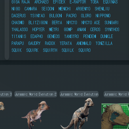
GIGA RAJA
ARCHAEO
EPIDEX
E-RAPTOR
TOBA
EQUINAS
NIGO
CAMARA
SEIDON
MENCHI
ARGENTO
SHENLIU
DACERUS
TSINTAO
BULGON
PACRO
OLORO
NIPPONO
CHASMO
BLITZIGON
BERTA
NYCTO
NYCTO ACE
SUNGARI
THALASSO
HOPTER
METRI
GOMP
ANAN
CEROS
SYNTHOS
TITANIS
EDAPHO
GENEOS
TANSTRO
PENDEM
DUNKLE
PARAPU
GAUDRY
RADOX
TERATA
ANOMALO
TONZILLA
SQUIK
SQUIRK
SQUIRTH
SQUILK
SQUIRO
lution 3
Jurassic World Evolution 2
Jurassic World Evolution
Jurassic World 