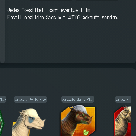
Jedes Fossilteil kann eventuell im
Fossiliengilden-Shop mit 4000G gekauft werden.
Play
Jurassic World Play
Jurassic World Play
Jurassic Wor