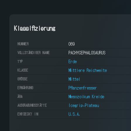
Klassifizierung
069
NUMMER
PACHYCEPHALOSAURUS
VOLLSTÄNDIGER NAME
Erde
TYP
Mittlere Reichweite
KLASSE
Mittel
GRÖSSE
Pflanzenfresser
ERNÄHRUNG
Mesozoikum Kreide
ÄRA
Icegrip-Plateau
AUSGRABUNGSSTÄTTE
U.S.A.
ENTDECKT IN