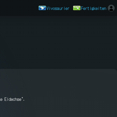
Vivosaurier
Fertigkeiten
ge Eidechse".