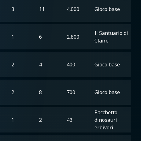
3
11
4,000
Gioco base
Il Santuario di
1
6
2,800
Claire
2
4
400
Gioco base
2
8
700
Gioco base
Pacchetto
1
2
43
dinosauri
erbivori