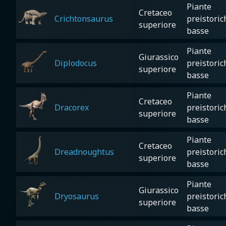
Piante
Cretaceo
Crichtonsaurus
preistoric
superiore
basse
Piante
Giurassico
Diplodocus
preistoric
superiore
basse
Piante
Cretaceo
Dracorex
preistoric
superiore
basse
Piante
Cretaceo
Dreadnoughtus
preistoric
superiore
basse
Piante
Giurassico
Dryosaurus
preistoric
superiore
basse