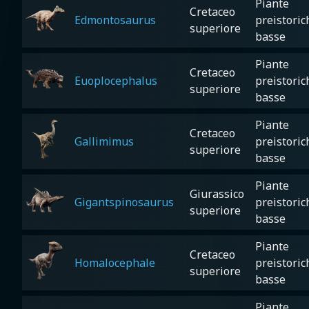
Piante
Cretaceo
Edmontosaurus
preistoric
superiore
basse
Piante
Cretaceo
Euoplocephalus
preistoric
superiore
basse
Piante
Cretaceo
Gallimimus
preistoric
superiore
basse
Piante
Giurassico
Gigantspinosaurus
preistoric
superiore
basse
Piante
Cretaceo
Homalocephale
preistoric
superiore
basse
Piante