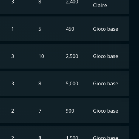
3
8
2,400
Claire
1
5
450
Gioco base
3
10
2,500
Gioco base
3
8
5,000
Gioco base
2
7
900
Gioco base
2
8
1,500
Gioco base