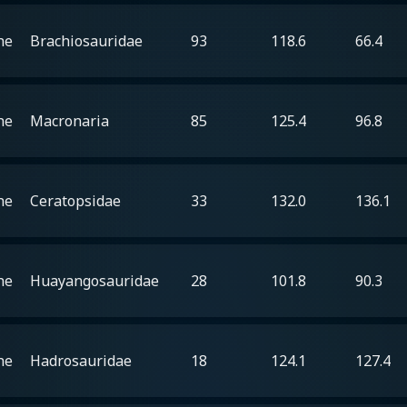
he
Brachiosauridae
93
118.6
66.4
he
Macronaria
85
125.4
96.8
he
Ceratopsidae
33
132.0
136.1
he
Huayangosauridae
28
101.8
90.3
he
Hadrosauridae
18
124.1
127.4