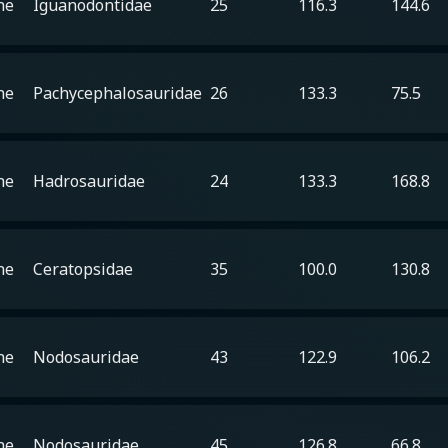
he
Iguanodontidae
25
116.3
144.6
he
Pachycephalosauridae
26
133.3
75.5
he
Hadrosauridae
24
133.3
168.8
he
Ceratopsidae
35
100.0
130.8
he
Nodosauridae
43
122.9
106.2
he
Nodosauridae
45
126.8
66.8