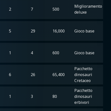
Miglioramento
2
7
500
deluxe
5
29
16,000
Gioco base
1
4
600
Gioco base
Pacchetto
6
26
65,400
dinosauri
Cretaceo
Pacchetto
1
3
80
dinosauri
erbivori