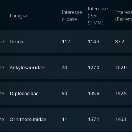
Interesse
Interesse
Interes
Famiglia
(Per
di base
(Per ett
$1MM)
he
Ibrido
112
114.3
83.2
he
Ankylosauridae
40
127.0
102.0
he
Diplodocidae
90
105.8
152.5
he
Ornithomimidae
11
157.1
146.1