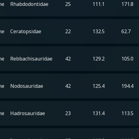
he
Rhabdodontidae
25
111.1
171.8
he
Ceratopsidae
22
132.5
62.7
he
Rebbachisauridae
42
129.2
105.0
he
Nodosauridae
42
125.4
194.4
he
Hadrosauridae
23
131.4
113.5