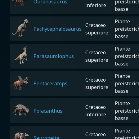
Ouranosaurus
preistoric
inferiore
basse
Piante
Cretaceo
Pachycephalosaurus
preistoric
superiore
basse
Piante
Cretaceo
Parasaurolophus
preistoric
superiore
basse
Piante
Cretaceo
Pentaceratops
preistoric
superiore
basse
Piante
Cretaceo
Polacanthus
preistoric
inferiore
basse
Piante
Cretaceo
Sauropelta
preistoric