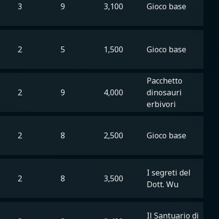
3
9
3,100
Gioco base
2
5
1,500
Gioco base
Pacchetto
2
9
4,000
dinosauri
erbivori
2
8
2,500
Gioco base
I segreti del
2
8
3,500
Dott. Wu
Il Santuario di