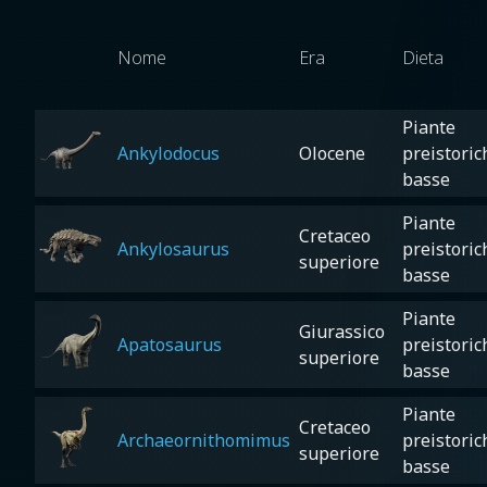
Nome
Era
Dieta
Piante
Ankylodocus
Olocene
preistoric
basse
Piante
Cretaceo
Ankylosaurus
preistoric
superiore
basse
Piante
Giurassico
Apatosaurus
preistoric
superiore
basse
Piante
Cretaceo
Archaeornithomimus
preistoric
superiore
basse