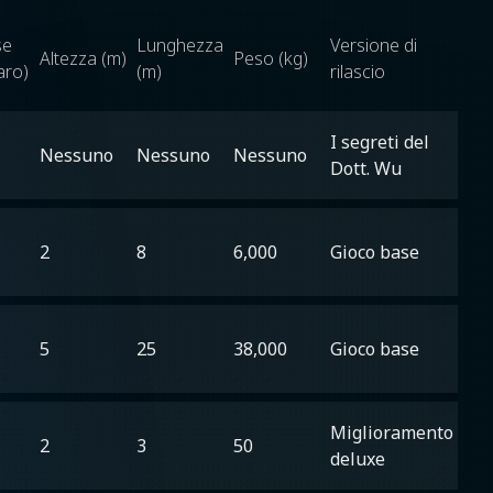
se
Lunghezza
Versione di
Altezza (m)
Peso (kg)
aro)
(m)
rilascio
I segreti del
Nessuno
Nessuno
Nessuno
Dott. Wu
2
8
6,000
Gioco base
5
25
38,000
Gioco base
Miglioramento
2
3
50
deluxe