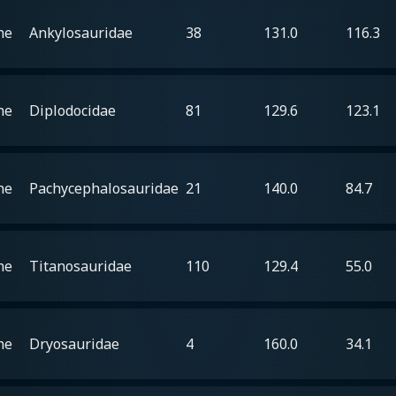
he
Ankylosauridae
38
131.0
116.3
he
Diplodocidae
81
129.6
123.1
he
Pachycephalosauridae
21
140.0
84.7
he
Titanosauridae
110
129.4
55.0
he
Dryosauridae
4
160.0
34.1