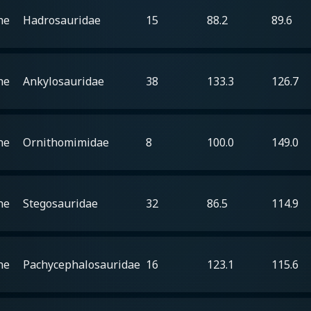
he
Hadrosauridae
15
88.2
89.6
he
Ankylosauridae
38
133.3
126.7
he
Ornithomimidae
8
100.0
149.0
he
Stegosauridae
32
86.5
114.9
he
Pachycephalosauridae
16
123.1
115.6