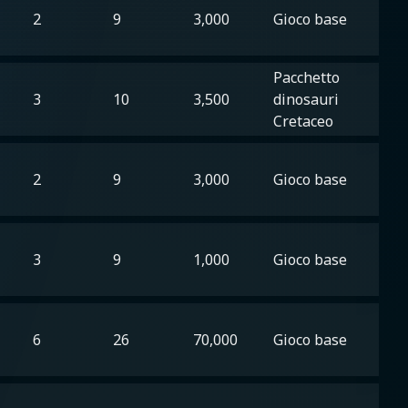
2
9
3,000
Gioco base
Pacchetto
3
10
3,500
dinosauri
Cretaceo
2
9
3,000
Gioco base
3
9
1,000
Gioco base
6
26
70,000
Gioco base