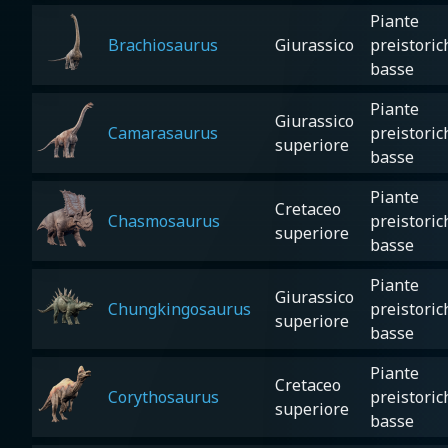
Piante
Brachiosaurus
Giurassico
preistoric
basse
Piante
Giurassico
Camarasaurus
preistoric
superiore
basse
Piante
Cretaceo
Chasmosaurus
preistoric
superiore
basse
Piante
Giurassico
Chungkingosaurus
preistoric
superiore
basse
Piante
Cretaceo
Corythosaurus
preistoric
superiore
basse