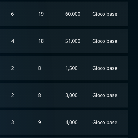
6
19
60,000
Gioco base
4
18
51,000
Gioco base
2
8
1,500
Gioco base
2
8
3,000
Gioco base
3
9
4,000
Gioco base