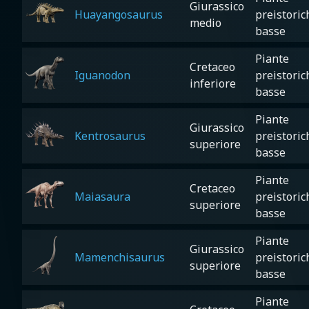
Giurassico
Huayangosaurus
preistoric
medio
basse
Piante
Cretaceo
Iguanodon
preistoric
inferiore
basse
Piante
Giurassico
Kentrosaurus
preistoric
superiore
basse
Piante
Cretaceo
Maiasaura
preistoric
superiore
basse
Piante
Giurassico
Mamenchisaurus
preistoric
superiore
basse
Piante