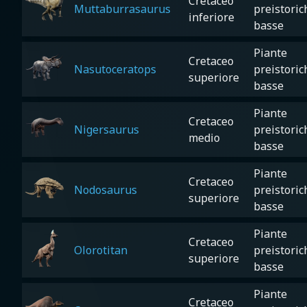
Cretaceo
Muttaburrasaurus
preistoric
inferiore
basse
Piante
Cretaceo
Nasutoceratops
preistoric
superiore
basse
Piante
Cretaceo
Nigersaurus
preistoric
medio
basse
Piante
Cretaceo
Nodosaurus
preistoric
superiore
basse
Piante
Cretaceo
Olorotitan
preistoric
superiore
basse
Piante
Cretaceo