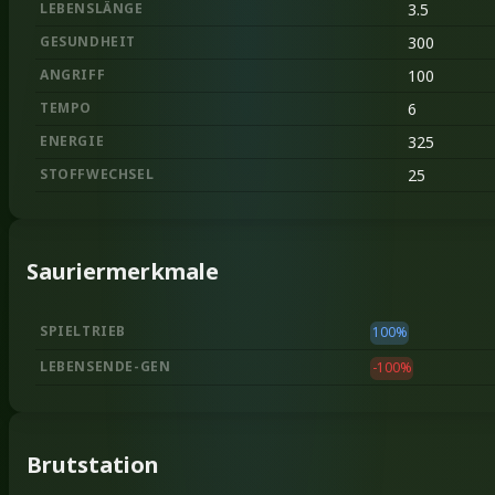
LEBENSLÄNGE
3.5
GESUNDHEIT
300
ANGRIFF
100
TEMPO
6
ENERGIE
325
STOFFWECHSEL
25
Sauriermerkmale
SPIELTRIEB
100
%
LEBENSENDE-GEN
-100
%
Brutstation