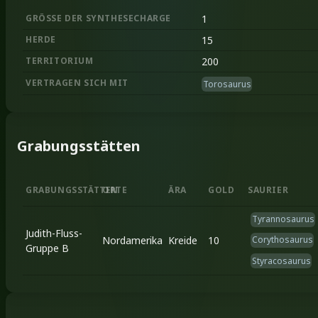
GRÖSSE DER SYNTHESECHARGE
1
HERDE
15
TERRITORIUM
200
VERTRAGEN SICH MIT
Torosaurus
Grabungsstätten
GRABUNGSSTÄTTEN
ORTE
ÄRA
GOLD
SAURIER
Tyrannosaurus
Judith-Fluss-
Nordamerika
Kreide
10
Corythosaurus
Gruppe B
Styracosaurus