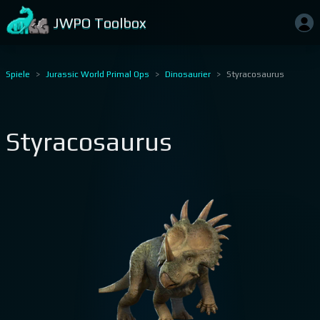
JWPO Toolbox
Spiele
Jurassic World Primal Ops
Dinosaurier
Styracosaurus
Styracosaurus