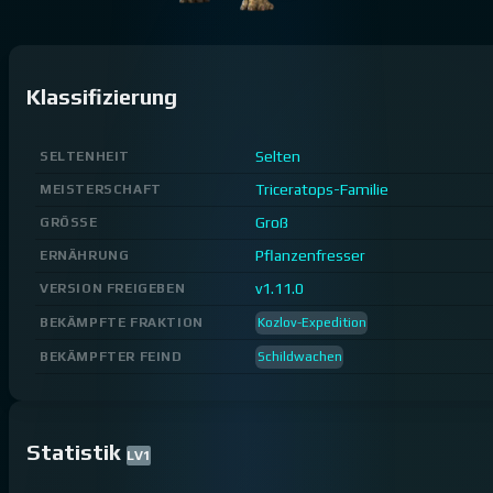
Klassifizierung
Selten
SELTENHEIT
Triceratops-Familie
MEISTERSCHAFT
Groß
GRÖSSE
Pflanzenfresser
ERNÄHRUNG
v1.11.0
VERSION FREIGEBEN
BEKÄMPFTE FRAKTION
Kozlov-Expedition
BEKÄMPFTER FEIND
Schildwachen
Statistik
LV
1