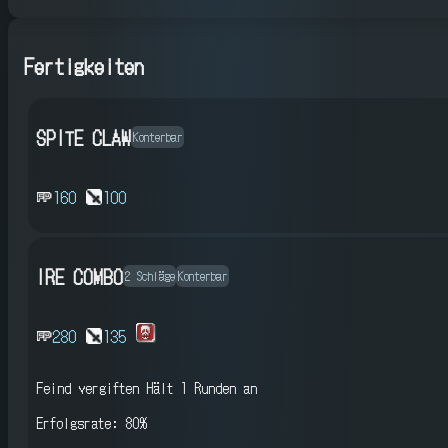
Fertigkeiten
SPITE CLAW
Konterbar
160
100
IRE COMBO
2 Schläge
Konterbar
280
135
Feind vergiften
Hält 1 Runden an
Erfolgsrate: 80%