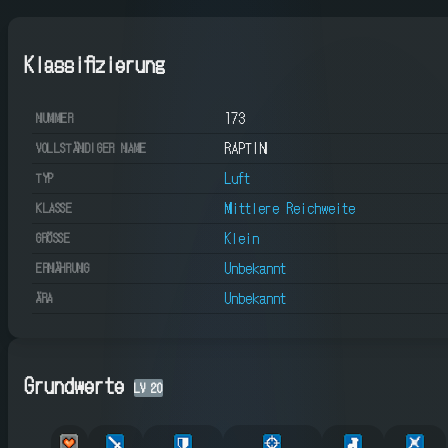
Klassifizierung
173
NUMMER
RAPTIN
VOLLSTÄNDIGER NAME
Luft
TYP
Mittlere Reichweite
KLASSE
Klein
GRÖSSE
Unbekannt
ERNÄHRUNG
Unbekannt
ÄRA
Grundwerte
LV
20