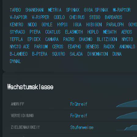
TARBO
SHANSHAN
METRIA
SPINAX
GIGA SPINAX
M-RAPTOR
V-RAPTOR
V-RIPPER
COELO
CHEIRUS
STEGO
BARBAROS
KENTRO
NODO
GOYLE
HYPSI
IGUA
HIBIGON
PARALOPH
GOYO
STYRACO
PTERA
COATLUS
ELASMOTH
HOPLO
MEGATH
AEROS
TEFFLA
EPIDEX
CAMARA
PACRO
CHASMO
BLITZIGON
NYCTO
NYCTO ACE
PARIUM
CEROS
EDAPHO
GENEOS
RADOX
ANOMALO
B-LAMBEO
B-PTERA
SQUIRO
SALADA
DINOMATON
DUNA
DYNAL
Wachstumsklasse
Frühreif
ANGRIFF
Frühreif
VERTEIDIGUNG
Stufenweise
ZIELGENAUIGKEIT