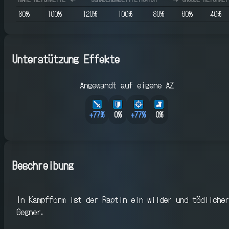
80
%
100
%
120
%
100
%
80
%
60
%
40
%
Unterstützung Effekte
Angewandt auf eigene AZ
+
77
%
0%
+
77
%
0%
Beschreibung
In Kampfform ist der Raptin ein wilder und tödlicher
Gegner.