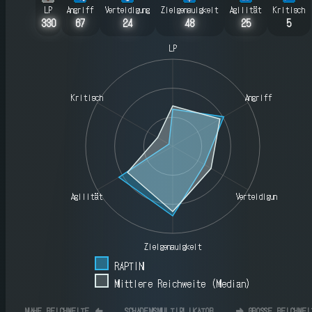
LP
Angriff
Verteidigung
Zielgenauigkeit
Agilität
Kritisch
330
67
24
48
25
5
LP
Kritisch
Angriff
Agilität
Verteidigung
Zielgenauigkeit
RAPTIN
Mittlere Reichweite (Median)
NAHE REICHWEITE
⬅️
SCHADENSMULTIPLIKATOR
➡️
GROSSE REICHWEIT