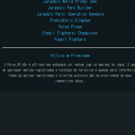
Jurassic World Primal Ops
Jurassic Park Builder
Jurassic Park: Operation Genesis
Prehistoric Kingdom
Paleo Pines
Fossil Fighters: Champions
Fossil Fighters
Política de Privacidade
O Paleo.GG não é afiliado nem endossado por nenhum jogo ou empresa de jogos. O us
de quaisquer marcas registradas e conteúdo de terceiros é apenas para referênci
Todas as marcas registradas e direitos autorais são de propriedade de seus
respectivos donos.