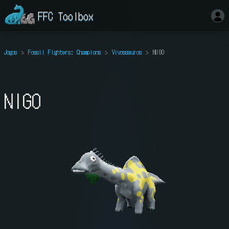
FFC Toolbox
Jogos
Fossil Fighters: Champions
Vivossauros
NIGO
NIGO