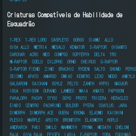
Criaturas Compatíveis de Habilidade de
Esquadrão
T-REX
T-REX LORD
DASPLETO
GORGO
SIAMO
ALLO
GIGA ALLO
METRIA
MEGALO
VENATOR
S-RAPTOR
GIGANTO
CARCHAR
ACRO
NEO
COMPSO
SOPTERYX
DELTA
TRO
M-RAPTOR
COELO
DILOPHO
ORNO
CHEIRUS
O-RAPTOR
O-RAPTOR FIEND
ZINO
BRACHIO
RYDEN
SALTO
SHUNO
PERSO
SEISMO
APATO
AMARGO
OMIAS
KENTRO
LEXO
NODO
ANKYLO
GALGARON
SAICHAN
GOYLE
PELTO
ZANTH
HYPSI
NASAUR
IGUA
HIBIGON
OURANO
LAMBEO
MAIA
ANATO
PAPYGON
PARALOPH
PACHY
STYGI
GOYO
PROTO
TRICERA
HERACLES
EINIO
CENTRO
PACHRINO
BULDOR
PTERA
COATLUS
JARA
DIMORPH
DIMORPH ACE
GUERA
KRONA
ELASMO
KAISHIN
PLESIO
MARPLE
ARSITH
BRONTOTH
ELASMOTH
HOPLO
ANDRARCH
PAKI
SMILO
MAMMOTH
TRYMA
MEGATH
CHELON
RAJA
GIGA RAJA
EPIDEX
LAGIA
E-RAPTOR
TOBA
EQUINAS