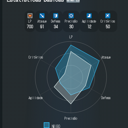
LP
Ataque
Defesa
Precisão
Agilidade
Critérios
700
91
34
30
12
50
LP
Critérios
Ataque
Agilidade
Defesa
Precisão
NIGO