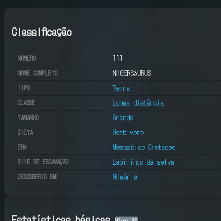
Classificação
111
NÚMERO
NIGERSAURUS
NOME COMPLETO
Terra
TIPO
Longa distância
CLASSE
Grande
TAMANHO
Herbívoro
DIETA
Mesozóico Cretáceo
ERA
Labirinto da selva
SITE DE ESCAVAÇÃO
Nigéria
DESCOBERTO EM
Estatísticas básicas
Nível
20