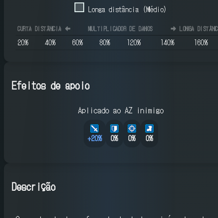
Longa distância (Médio)
CURTA DISTÂNCIA
⬅️
MULTIPLICADOR DE DANOS
➡️
LONGA DISTÂNC
20
%
40
%
60
%
80
%
120
%
140
%
160
%
Efeitos de apoio
Aplicado ao AZ inimigo
+
20
%
0%
0%
0%
Descrição