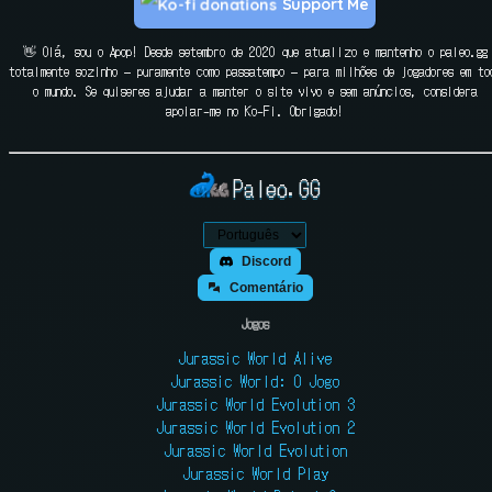
Support Me
👋 Olá, sou o Apop! Desde setembro de 2020 que atualizo e mantenho o paleo.gg
totalmente sozinho — puramente como passatempo — para milhões de jogadores em to
o mundo. Se quiseres ajudar a manter o site vivo e sem anúncios, considera
apoiar-me no Ko-Fi. Obrigado!
Paleo.GG
Discord
Comentário
Jogos
Jurassic World Alive
Jurassic World: O Jogo
Jurassic World Evolution 3
Jurassic World Evolution 2
Jurassic World Evolution
Jurassic World Play