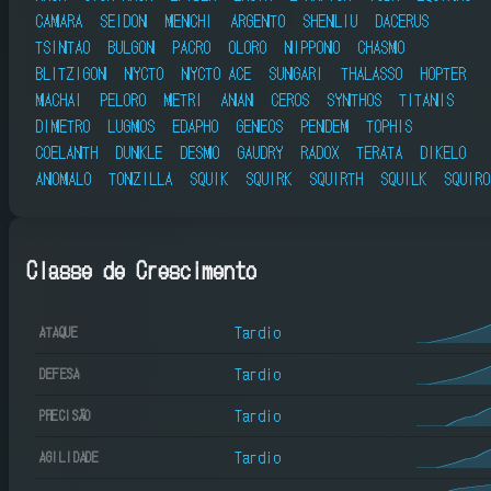
CAMARA
SEIDON
MENCHI
ARGENTO
SHENLIU
DACERUS
TSINTAO
BULGON
PACRO
OLORO
NIPPONO
CHASMO
BLITZIGON
NYCTO
NYCTO ACE
SUNGARI
THALASSO
HOPTER
MACHAI
PELORO
METRI
ANAN
CEROS
SYNTHOS
TITANIS
DIMETRO
LUGMOS
EDAPHO
GENEOS
PENDEM
TOPHIS
COELANTH
DUNKLE
DESMO
GAUDRY
RADOX
TERATA
DIKELO
ANOMALO
TONZILLA
SQUIK
SQUIRK
SQUIRTH
SQUILK
SQUIRO
Classe de Crescimento
Tardio
ATAQUE
Tardio
DEFESA
Tardio
PRECISÃO
Tardio
AGILIDADE