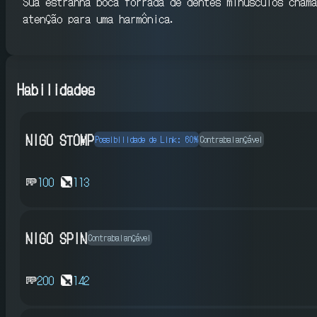
Sua estranha boca forrada de dentes minúsculos chama
atenção para uma harmônica.
Habilidades
NIGO STOMP
Possibilidade de Link: 60%
Contrabalançável
100
113
NIGO SPIN
Contrabalançável
200
142