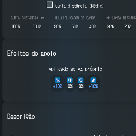
Curta distância (Médio)
CURTA DISTÂNCIA
⬅️
MULTIPLICADOR DE DANOS
➡️
LONGA DISTÂNC
150
%
100
%
80
%
50
%
40
%
30
%
20
%
Efeitos de apoio
Aplicado ao AZ próprio
+
10
%
0%
0%
+
10
%
Descrição