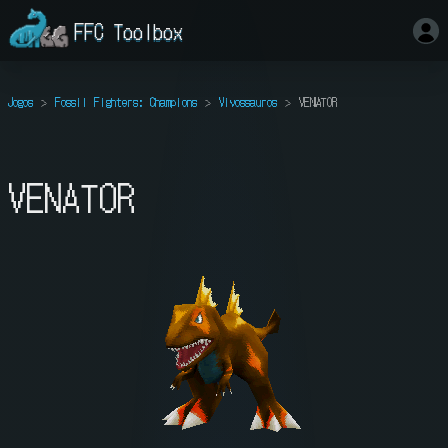
FFC Toolbox
Jogos
Fossil Fighters: Champions
Vivossauros
VENATOR
VENATOR