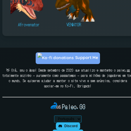
Afrovenator
VENATOR
Support Me
👋 Olá, sou o Apop! Desde setembro de 2020 que atualizo e mantenho o paleo.gg
totalmente sozinho — puramente como passatempo — para milhões de jogadores em to
o mundo. Se quiseres ajudar a manter o site vivo e sem anúncios, considera
apoiar-me no Ko-Fi. Obrigado!
Paleo.GG
Discord