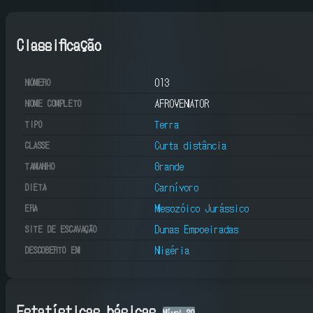
Classificação
013
NÚMERO
AFROVENATOR
NOME COMPLETO
Terra
TIPO
Curta distância
CLASSE
Grande
TAMANHO
Carnívoro
DIETA
Mesozóico Jurássico
ERA
Dunas Empoeiradas
SITE DE ESCAVAÇÃO
Nigéria
DESCOBERTO EM
Estatísticas básicas
Nível
20