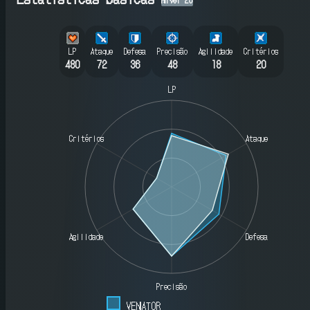
LP
Ataque
Defesa
Precisão
Agilidade
Critérios
480
72
36
48
18
20
LP
Critérios
Ataque
Agilidade
Defesa
Precisão
VENATOR