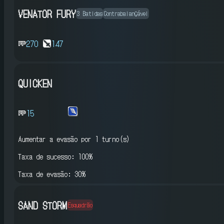
VENATOR FURY
3 Batidas
Contrabalançável
270
147
QUICKEN
15
Aumentar a evasão
por 1 turno(s)
Taxa de sucesso: 100%
Taxa de evasão: 30%
SAND STORM
Esquadrão