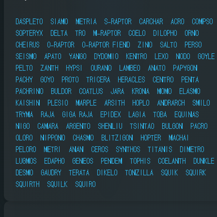
DASPLETO
SIAMO
METRIA
S-RAPTOR
CARCHAR
ACRO
COMPSO
SOPTERYX
DELTA
TRO
M-RAPTOR
COELO
DILOPHO
ORNO
CHEIRUS
O-RAPTOR
O-RAPTOR FIEND
ZINO
SALTO
PERSO
SEISMO
APATO
YANGO
DYDOMIO
KENTRO
LEXO
NODO
GOYLE
PELTO
ZANTH
HYPSI
OURANO
LAMBEO
ANATO
PAPYGON
PACHY
GOYO
PROTO
TRICERA
HERACLES
CENTRO
PENTA
PACHRINO
BULDOR
COATLUS
JARA
KRONA
MOMO
ELASMO
KAISHIN
PLESIO
MARPLE
ARSITH
HOPLO
ANDRARCH
SMILO
TRYMA
RAJA
GIGA RAJA
EPIDEX
LAGIA
TOBA
EQUINAS
NIGO
CAMARA
ARGENTO
SHENLIU
TSINTAO
BULGON
PACRO
OLORO
NIPPONO
CHASMO
BLITZIGON
HOPTER
MACHAI
PELORO
METRI
ANAN
CEROS
SYNTHOS
TITANIS
DIMETRO
LUGMOS
EDAPHO
GENEOS
PENDEM
TOPHIS
COELANTH
DUNKLE
DESMO
GAUDRY
TERATA
DIKELO
TONZILLA
SQUIK
SQUIRK
SQUIRTH
SQUILK
SQUIRO