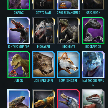
GIGANYX
GLYPTOSAVIS
GROSSE MANGEUSE
GRYGANYTH
ICHTHYOVENATOR
INDOLYCAN
INDONEMYS
INDORAPTOR
JUNIOR
LION MARSUPIAL
LOUP SINISTRE
MASTODONSAURU
S