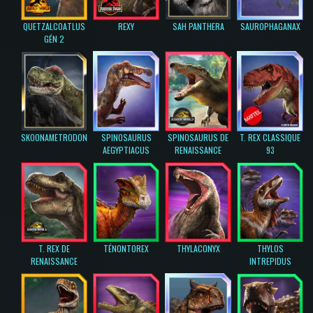
QUETZALCOATLUS
REXY
SAH PANTHERA
SAUROPHAGANAX
GÉN 2
SKOONAMETRODON
SPINOSAURUS
SPINOSAURUS DE
T. REX CLASSIQUE
AEGYPTIACUS
RENAISSANCE
93
T. REX DE
TÉNONTOREX
THYLACONYX
THYLOS
RENAISSANCE
INTREPIDUS