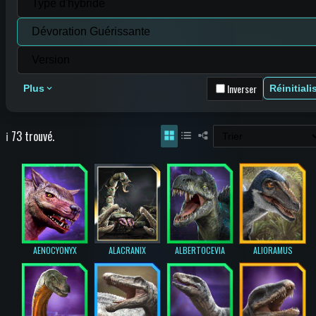
Inverser
Plus
Réinitiali
ℹ️ 73 trouvé.
AENOCYONYX
ALACRANIX
ALBERTOCEVIA
ALIORAMUS