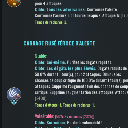
pour 4 attaques
.
Cible: Tous les adversaires.
Contourne l’alerte
.
Contourne l’armure
.
Contourne l’esquive
.
Attaque
1x
(170
Temps de recharge: 2.
CARNAGE RUSÉ FÉROCE D’ALERTE
Stable
:
Cible: Soi-même.
Purifiez les dégâts répétés
.
Cible: Les dégâts les plus élevés.
Dégâts réduits
de
50.0%
durant 1 tour(s)
, pour 2 attaques
.
Diminue les
chances de coup critique
de 100.0%
durant 1 tour(s)
, po
attaques
.
Supprime l’augmentation des chances de coup
critique
.
Supprime l’augmentation des attaques
.
Attaqu
(3400)
.
Temps d'attente: 1.
Temps de recharge: 1.
Vulnérable:
(
50% PV ou moins
(2325)
)
Cible: Soi-même.
Purifie la vulnérabilité
.