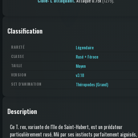
Cible: L’attaquant.
Attaque
0.75x
(1275)
.
Classification
Légendaire
RARETÉ
Rusé + Féroce
CLASSE
Moyen
TAILLE
v3.18
VERSION
Théropodes (Grand)
SET D'ANIMATION
Description
Ce T. rex, variante de l'île de Saint-Hubert, est un prédateur
particulièrement rusé. Mû par ses instincts parfaitement aiguisés, 