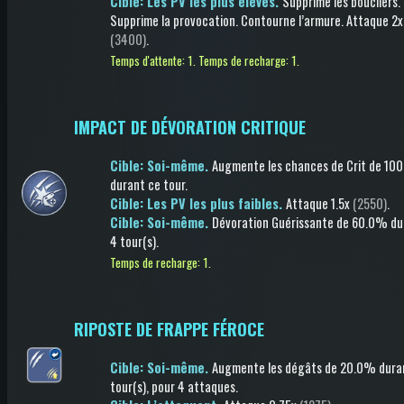
Cible: Les PV les plus élevés.
Supprime les boucliers
.
Supprime la provocation
.
Contourne l’armure
.
Attaque
2x
(3400)
.
Temps d'attente: 1.
Temps de recharge: 1.
IMPACT DE DÉVORATION CRITIQUE
Cible: Soi-même.
Augmente les chances de Crit
de 10
durant ce tour
.
Cible: Les PV les plus faibles.
Attaque
1.5x
(2550)
.
Cible: Soi-même.
Dévoration Guérissante
de 60.0%
du
4 tour(s)
.
Temps de recharge: 1.
RIPOSTE DE FRAPPE FÉROCE
Cible: Soi-même.
Augmente les dégâts
de 20.0%
dura
tour(s)
, pour 4 attaques
.