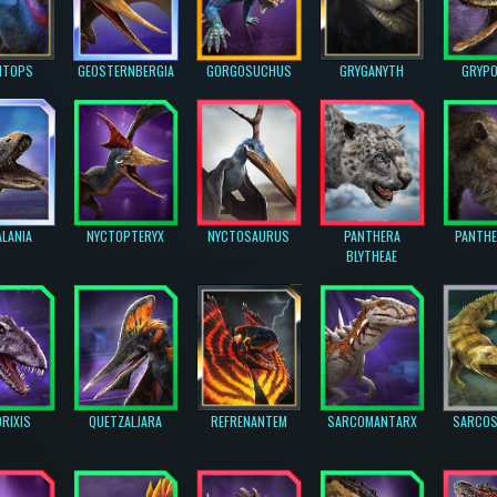
ITOPS
GEOSTERNBERGIA
GORGOSUCHUS
GRYGANYTH
GRYPO
LANIA
NYCTOPTERYX
NYCTOSAURUS
PANTHERA
PANTH
BLYTHEAE
RIXIS
QUETZALJARA
REFRENANTEM
SARCOMANTARX
SARCO