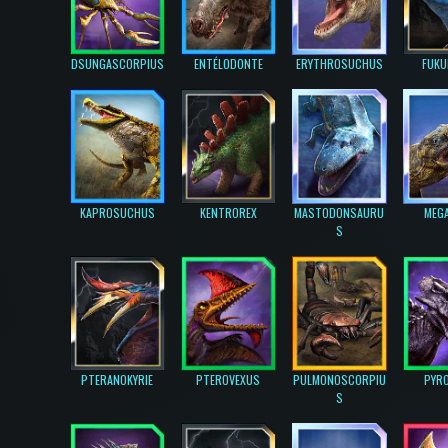
DSUNGASCORPIUS
ENTÉLODONTE
ERYTHROSUCHUS
FUKU
KAPROSUCHUS
KENTROREX
MASTODONSAURU
MEGA
S
PTERANOKYRIE
PTEROVEXUS
PULMONOSCORPIU
PYRO
S