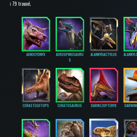
ℹ️ 79 trouvé.
AENOCYONYX
AEROSPINOSAURU
ALANKYDACTYLUS
ALANKYL
S
CERASTEGOTOPS
CERATOSAURUS
DARWEZOPTERYX
DARWIN