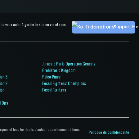
u veux aider à garder le site en vie et sans
Support Me
Jurassic Park: Operation Genesis
Prehistoric Kingdom
ion 3
Paleo Pines
ion 2
Fossil Fighters: Champions
ion
Fossil Fighters
l Ops
arques et tous les droits d'auteur appartiennent à leurs
Politique de confidentialité