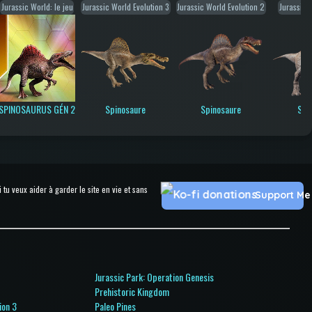
Jurassic World: le jeu
Jurassic World Evolution 3
Jurassic World Evolution 2
Jurassic 
SPINOSAURUS GÉN 2
Spinosaure
Spinosaure
Spi
u veux aider à garder le site en vie et sans
Support Me
Jurassic Park: Operation Genesis
Prehistoric Kingdom
ion 3
Paleo Pines