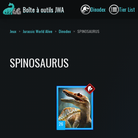
Boîte à outils JWA
Dinodex
Tier List
Jeux
Jurassic World Alive
Dinodex
SPINOSAURUS
SPINOSAURUS
26