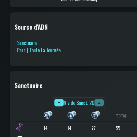
Source d'ADN
Sanctuaire
Parc | Toute La Journée
Sanctuaire
Niv de Sanct. 20
▼
▲
TOTAL
14
14
27
55