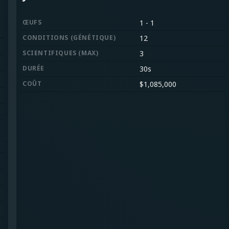
ŒUFS
1
-
1
CONDITIONS
(
GÉNÉTIQUE
)
12
SCIENTIFIQUES
(
MAX
)
3
DURÉE
30s
COÛT
$
1,085,000