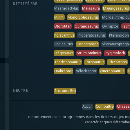
DÉTESTÉ PAR
Maaradactylus
Maiasaura
Majungasaurus
Minmi
Monolophosaurus
Moros Intrepidu
Olorotitan
Ouranosaurus
Oviraptor
Pach
Polacanthus
Proceratosaurus
Ptéranodon
Segisaurus
Sinoceratops
Sinosauropteryx
Stégosaure
Struthiomimus
Stygimoloch
Therizinosaurus
Torosaurus
Tricératops
Utahraptor
Vélociraptor
Wuerhosaurus
Y
NEUTRE
Scorpios Rex
Aucun
Combattre
Chasse
Les comportements sont programmés dans les fichiers du jeu mais le
caractéristiques déterminen