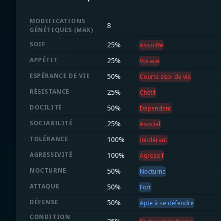
MODIFICATIONS
8
GÉNÉTIQUES
(
MAX
)
SOIF
25
%
Assoiffé
APPÉTIT
25
%
Vorace
ESPÉRANCE DE VIE
50
%
Courte esp. de vie
RÉSISTANCE
25
%
Chétif
DOCILITÉ
50
%
Dépendant
SOCIABILITÉ
25
%
Asocial
TOLÉRANCE
100
%
Intolérant
AGRESSIVITÉ
100
%
Agressif
NOCTURNE
50
%
Nocturne
ATTAQUE
50
%
Fort
DÉFENSE
50
%
Apte à se défendre
CONDITION