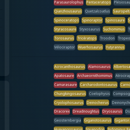
Parasaurolophus
Pentaceratops
Plésiosa
Qianzhousaurus
Quetzalcoatlus
Sauropelt
Spinoceratops
Spinoraptor
Spinosaure
S
Styracosaure
Styxosaurus
Suchomimus
T
Torosaurus
Tricératops
Troodon
Tropeo
Vélociraptor
Wuerhosaurus
Yutyrannus
Acrocanthosaurus
Alamosaurus
Albertos
Apatosaure
Archaeornithomimus
Atrocira
Camarasaure
Carcharodontosaurus
Carno
Chungkingosaurus
Coelophysis
Compsog
Cryolophosaurus
Deinocheirus
Deinonych
Dracorex
Dreadnoughtus
Dryosaurus
Ds
Geosternbergia
Giganotosaurus
Gigantor
Huayangosaurus
Iguanodon
Indominus R