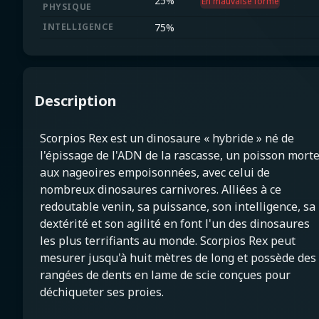
25
%
En mauvaise forme
PHYSIQUE
INTELLIGENCE
75
%
Description
Scorpios Rex est un dinosaure « hybride » né de
l'épissage de l'ADN de la rascasse, un poisson morte
aux nageoires empoisonnées, avec celui de
nombreux dinosaures carnivores. Alliées à ce
redoutable venin, sa puissance, son intelligence, sa
dextérité et son agilité en font l'un des dinosaures
les plus terrifiants au monde. Scorpios Rex peut
mesurer jusqu'à huit mètres de long et possède des
rangées de dents en lame de scie conçues pour
déchiqueter ses proies.