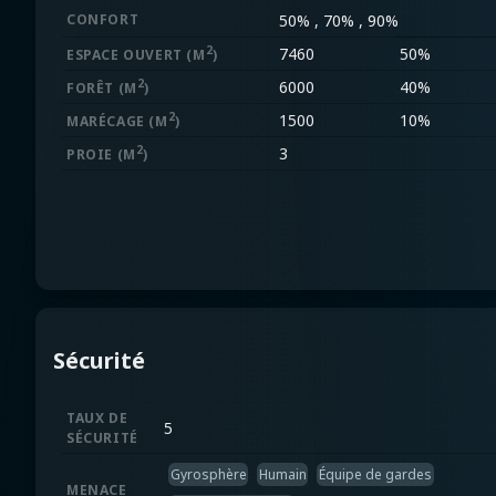
CONFORT
50% , 70% , 90%
2
7460
50%
ESPACE OUVERT
(M
)
2
6000
40%
FORÊT
(M
)
2
1500
10%
MARÉCAGE
(M
)
2
3
PROIE
(M
)
Sécurité
TAUX DE
5
SÉCURITÉ
Gyrosphère
Humain
Équipe de gardes
MENACE