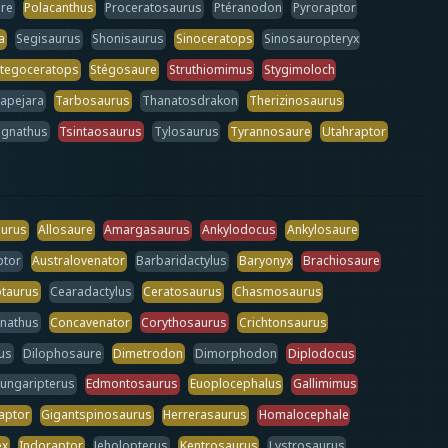
ure
Polacanthus
Proceratosaurus
Ptéranodon
Pyroraptor
a
Segisaurus
Shonisaurus
Sinoceratops
Sinosauropteryx
tegoceratops
Stégosaure
Struthiomimus
Stygimoloch
apejara
Tarbosaurus
Thanatosdrakon
Therizinosaurus
gnathus
Tsintaosaurus
Tylosaurus
Tyrannosaure
Utahraptor
aurus
Allosaure
Amargasaurus
Ankylodocus
Ankylosaure
ptor
Australovenator
Barbaridactylus
Baryonyx
Brachiosaure
taurus
Cearadactylus
Ceratosaurus
Chasmosaurus
nathus
Concavenator
Corythosaurus
Crichtonsaurus
us
Dilophosaure
Dimetrodon
Dimorphodon
Diplodocus
ungaripterus
Edmontosaurus
Euoplocephalus
Gallimimus
aptor
Gigantspinosaurus
Herrerasaurus
Homalocephale
ex
Indoraptor
Jeholopterus
Kentrosaurus
Lystrosaurus