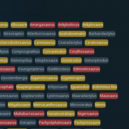
aurus
Allosaure
Amargasaurus
Ankylodocus
Ankylosaure
n
Atrociraptor
Attenborosaurus
Australovenator
Barbaridactylus
rcharodontosaurus
Carnotaurus
Cearadactylus
Ceratosaurus
hysis
Compsognathus
Concavenator
Corythosaurus
eirus
Deinonychus
Dilophosaure
Dimetrodon
Dimorphodon
yosaurus
Dsungaripterus
Dunkleosteus
Edmontosaurus
Geosternbergia
Giganotosaurus
Gigantoraptor
cephale
Huayangosaurus
Ichtyosaure
Iguanodon
Indominus Rex
ronosaurus
Liopleurodon
Lystrosaurus
Maaradactylus
Maiasaura
don
Mégalosaure
Metriacanthosaurus
Microceratus
Minmi
asaure
Muttaburrasaurus
Nasutoceratops
Nigersaurus
anosaurus
Oviraptor
Pachycéphalosaure
Pachyrinosaure