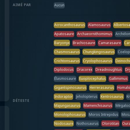
AIMÉ PAR
Aucun
Acrocanthosaurus
Alamosaurus
Albertos
Apatosaure
Archaeornithomimus
Archélo
Baryonyx
Brachiosaure
Camarasaure
Ca
Chasmosaurus
Chungkingosaurus
Coelop
Crichtonsaurus
Cryolophosaurus
Deinoch
Diplodocus
Dracorex
Dreadnoughtus
Dr
Élasmosaure
Euoplocephalus
Gallimimus
Gigantspinosaurus
Herrerasaurus
Homalo
Indoraptor
Jeholopterus
Kentrosaurus
K
DÉTESTE
Majungasaurus
Mamenchisaurus
Mégalo
Monolophosaurus
Moros Intrepidus
Mos
Nodosaure
Nothosaurus
Olorotitan
Our