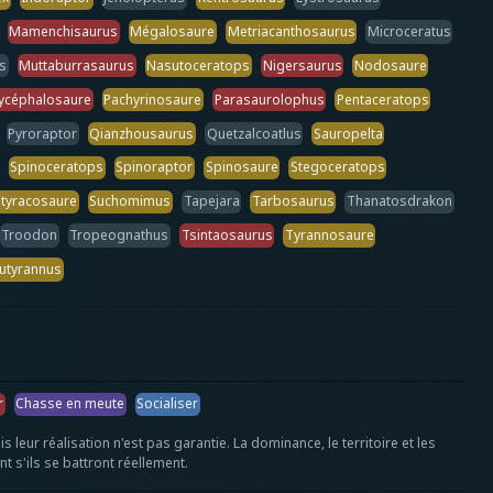
Mamenchisaurus
Mégalosaure
Metriacanthosaurus
Microceratus
s
Muttaburrasaurus
Nasutoceratops
Nigersaurus
Nodosaure
ycéphalosaure
Pachyrinosaure
Parasaurolophus
Pentaceratops
Pyroraptor
Qianzhousaurus
Quetzalcoatlus
Sauropelta
Spinoceratops
Spinoraptor
Spinosaure
Stegoceratops
Styracosaure
Suchomimus
Tapejara
Tarbosaurus
Thanatosdrakon
Troodon
Tropeognathus
Tsintaosaurus
Tyrannosaure
utyrannus
r
Chasse en meute
Socialiser
ur réalisation n'est pas garantie. La dominance, le territoire et les
t s'ils se battront réellement.