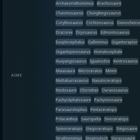
Archaeornithomimus
Brachiosaure
Chasmosaurus
Chungkingosaurus
Corythosaurus
Crichtonsaurus
Deinocheiru
Dracorex
Dryosaurus
Edmontosaurus
Euoplocephalus
Gallimimus
Gigantoraptor
Gigantspinosaurus
Homalocephale
Huayangosaurus
Iguanodon
Kentrosaurus
Maiasaura
Microceratus
Minmi
AIME
Muttaburrasaurus
Nasutoceratops
Nodosaure
Olorotitan
Ouranosaurus
Pachycéphalosaure
Pachyrinosaure
Parasaurolophus
Pentaceratops
Polacanthus
Sauropelta
Sinoceratops
Spinoceratops
Stegoceratops
Stégosaure
Struthiomimus
Stygimoloch
Styracosaure