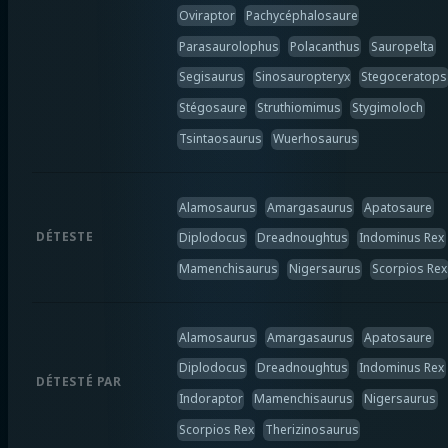
Oviraptor
Pachycéphalosaure
Parasaurolophus
Polacanthus
Sauropelta
Segisaurus
Sinosauropteryx
Stegoceratops
Stégosaure
Struthiomimus
Stygimoloch
Tsintaosaurus
Wuerhosaurus
Alamosaurus
Amargasaurus
Apatosaure
DÉTESTE
Diplodocus
Dreadnoughtus
Indominus Rex
Mamenchisaurus
Nigersaurus
Scorpios Rex
Alamosaurus
Amargasaurus
Apatosaure
Diplodocus
Dreadnoughtus
Indominus Rex
DÉTESTÉ PAR
Indoraptor
Mamenchisaurus
Nigersaurus
Scorpios Rex
Therizinosaurus