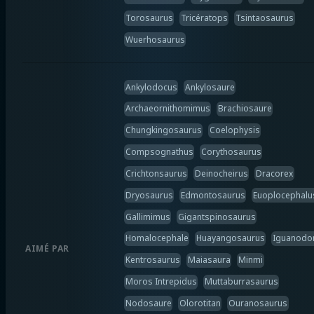
Torosaurus
Tricératops
Tsintaosaurus
Wuerhosaurus
Ankylodocus
Ankylosaure
Archaeornithomimus
Brachiosaure
Chungkingosaurus
Coelophysis
Compsognathus
Corythosaurus
Crichtonsaurus
Deinocheirus
Dracorex
Dryosaurus
Edmontosaurus
Euoplocephalu
Gallimimus
Gigantspinosaurus
Homalocephale
Huayangosaurus
Iguanodo
AIMÉ PAR
Kentrosaurus
Maiasaura
Minmi
Moros Intrepidus
Muttaburrasaurus
Nodosaure
Olorotitan
Ouranosaurus