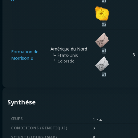
x
1
x
2
Amérique du Nord
x
1
Formation de
3
┗
États-Unis
Morrison B
┗
Colorado
x
1
Synthèse
ŒUFS
1
-
2
CONDITIONS
(
GÉNÉTIQUE
)
7
SCIENTIFIQUES
(
MAX
)
3