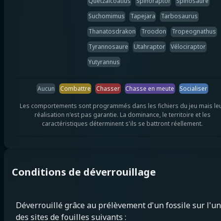
Quetzalcoatlus
Spinoraptor
Spinosaure
Suchomimus
Tapejara
Tarbosaurus
Thanatosdrakon
Troodon
Tropeognathus
Tyrannosaure
Utahraptor
Vélociraptor
Yutyrannus
Aucun
Combattre
Chasser
Chasse en meute
Socialiser
Les comportements sont programmés dans les fichiers du jeu mais le
réalisation n'est pas garantie. La dominance, le territoire et les
caractéristiques déterminent s'ils se battront réellement.
Conditions de déverrouillage
Déverrouillé grâce au prélèvement d'un fossile sur l'un
des sites de fouilles suivants :