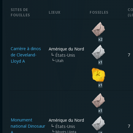
SITES DE
CO
LIEUX
FOSSILES
FOUILLES
(
L
x
2
Carrière à dinos
Amérique du Nord
de Cleveland-
7
┗
États-Unis
Lloyd A
┗
Utah
x
1
x
1
x
1
Monument
Amérique du Nord
national Dinosaur
7
┗
États-Unis
A
┗
Monts Uinta