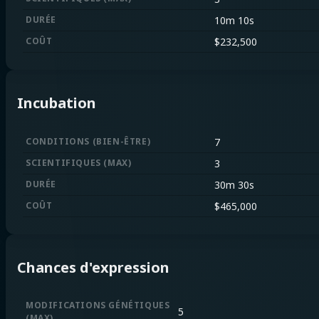
DURÉE
10m 10s
COÛT
$
232,500
Incubation
CONDITIONS
(
BIEN-ÊTRE
)
7
SCIENTIFIQUES
(
MAX
)
3
DURÉE
30m 30s
COÛT
$
465,000
Chances d'expression
MODIFICATIONS GÉNÉTIQUES
5
(
MAX
)