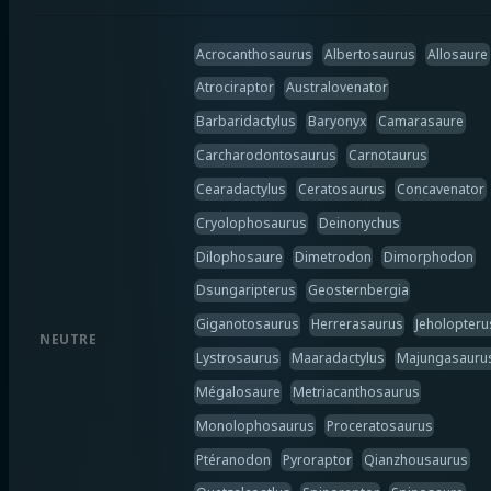
Acrocanthosaurus
Albertosaurus
Allosaure
Atrociraptor
Australovenator
Barbaridactylus
Baryonyx
Camarasaure
Carcharodontosaurus
Carnotaurus
Cearadactylus
Ceratosaurus
Concavenator
Cryolophosaurus
Deinonychus
Dilophosaure
Dimetrodon
Dimorphodon
Dsungaripterus
Geosternbergia
Giganotosaurus
Herrerasaurus
Jeholopteru
NEUTRE
Lystrosaurus
Maaradactylus
Majungasauru
Mégalosaure
Metriacanthosaurus
Monolophosaurus
Proceratosaurus
Ptéranodon
Pyroraptor
Qianzhousaurus