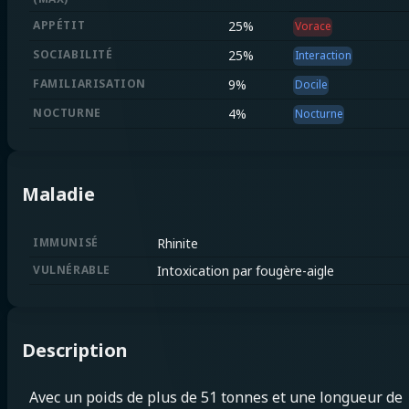
APPÉTIT
25
%
Vorace
SOCIABILITÉ
25
%
Interaction
FAMILIARISATION
9
%
Docile
NOCTURNE
4
%
Nocturne
Maladie
IMMUNISÉ
Rhinite
VULNÉRABLE
Intoxication par fougère-aigle
Description
Avec un poids de plus de 51 tonnes et une longueur de