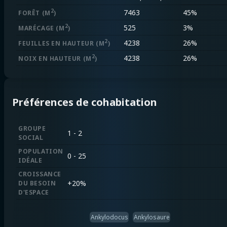
2
7463
45%
FORÊT
(M
)
2
525
3%
MARÉCAGE
(M
)
2
4238
26%
FEUILLES EN HAUTEUR
(M
)
2
4238
26%
NOIX EN HAUTEUR
(M
)
Préférences de cohabitation
GROUPE
1 - 2
SOCIAL
POPULATION
0 - 25
IDÉALE
CROISSANCE
+
20%
DU BESOIN
D'ESPACE
Ankylodocus
Ankylosaure