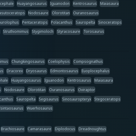
cephale
Huayangosaurus
Iguanodon
Kentrosaurus
Maiasaura
asutoceratops
Nodosaure
Olorotitan
Ouranosaurus
aurolophus
Pentaceratops
Polacanthus
Sauropelta
Sinoceratops
Struthiomimus
Stygimoloch
Styracosaure
Torosaurus
mimus
Chungkingosaurus
Coelophysis
Compsognathus
us
Dracorex
Dryosaurus
Edmontosaurus
Euoplocephalus
hale
Huayangosaurus
Iguanodon
Kentrosaurus
Maiasaura
s
Nodosaure
Olorotitan
Ouranosaurus
Oviraptor
canthus
Sauropelta
Segisaurus
Sinosauropteryx
Stegoceratops
Tsintaosaurus
Wuerhosaurus
Brachiosaure
Camarasaure
Diplodocus
Dreadnoughtus