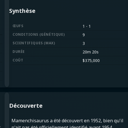
Synthèse
ŒUFS
1
-
1
CONDITIONS
(
GÉNÉTIQUE
)
9
SCIENTIFIQUES
(
MAX
)
3
DURÉE
20m 20s
COÛT
$
375,000
Découverte
Mamenchisaurus a été découvert en 1952, bien qu'il
r
n'ait pas été officiellement identifié avant 1954,