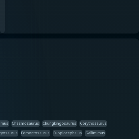
mimus
Chasmosaurus
Chungkingosaurus
Corythosaurus
ryosaurus
Edmontosaurus
Euoplocephalus
Gallimimus