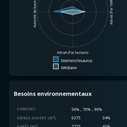
Attrait (Par 1MM$.)
Autorité de base
Attrait (Par hectare)
Mamenchisaurus
Médiane
Besoins environnementaux
CONFORT
50% , 70% , 90%
2
6375
34%
ESPACE OUVERT
(M
)
2
7725
41%
FORÊT
(M
)