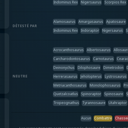
Indominus Rex
Nigersaurus
Scorpios Rex
Alamosaurus
Amargasaurus
Apatosaure
DÉTESTÉ PAR
Indominus Rex
Indoraptor
Nigersaurus
S
Acrocanthosaurus
Albertosaurus
Allosaur
Carcharodontosaurus
Carnotaurus
Cearad
Deinonychus
Dilophosaure
Dimetrodon
NEUTRE
Herrerasaurus
Jeholopterus
Lystrosaurus
Metriacanthosaurus
Monolophosaurus
Pr
Quetzalcoatlus
Spinoraptor
Spinosaure
Tropeognathus
Tyrannosaure
Utahraptor
Aucun
Combattre
Chasse