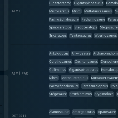
Gigantoraptor
Gigantspinosaurus
Homalo
AIME
Microceratus
Minmi
Muttaburrasaurus
N
Pachycéphalosaure
Pachyrinosaure
Paras
Spinoceratops
Stegoceratops
Stégosaure
Tricératops
Tsintaosaurus
Wuerhosaurus
Ankylodocus
Ankylosaure
Archaeornitho
Corythosaurus
Crichtonsaurus
Deinocheir
Gallimimus
Gigantspinosaurus
Homalocep
AIMÉ PAR
Minmi
Moros Intrepidus
Muttaburrasauru
Pachycéphalosaure
Parasaurolophus
Pola
Stégosaure
Struthiomimus
Stygimoloch
Alamosaurus
Amargasaurus
Apatosaure
DÉTESTE