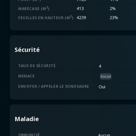
2
413
2%
MARÉCAGE
(M
)
2
4239
23%
FEUILLES EN HAUTEUR
(M
)
Sécurité
TAUX DE SÉCURITÉ
4
MENACE
Aucun
ENVOYER / APPELER LE DINOSAURE
Oui
Maladie
IMMUNISÉ
Aucun