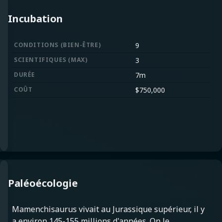
Incubation
CONDITIONS
(
BIEN-ÊTRE
)
9
SCIENTIFIQUES
(
MAX
)
3
DURÉE
7m
COÛT
$
750,000
Paléoécologie
Mamenchisaurus vivait au Jurassique supérieur, il y
a environ 145-155 millions d'années. On le