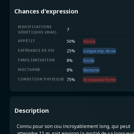
Chances d'expression
MODIFICATIONS
7
GÉNÉTIQUES
(
MAX
)
APPÉTIT
50
%
Vorace
ESPÉRANCE DE VIE
25
%
Longue esp. de vie
FAMILIARISATION
8
%
Docile
NOCTURNE
8
%
Nocturne
CONDITION PHYSIQUE
75
%
En mauvaise forme
Description
Connu pour son cou incroyablement long, qui peut
atteindre 11 m, soit environ la moitié de sa longueu