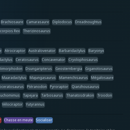
Brachiosaure
Camarasaure
Diplodocus
Dreadnoughtus
corpios Rex
Therizinosaurus
e
Atrociraptor
Australovenator
Barbaridactylus
Baryonyx
actylus
Ceratosaurus
Concavenator
Cryolophosaurus
Dimorphodon
Dsungaripterus
Geosternbergia
Giganotosaurus
Maaradactylus
Majungasaurus
Mamenchisaurus
Mégalosaure
oceratosaurus
Ptéranodon
Pyroraptor
Qianzhousaurus
Suchomimus
Tapejara
Tarbosaurus
Thanatosdrakon
Troodon
Vélociraptor
Yutyrannus
r
Chasse en meute
Socialiser