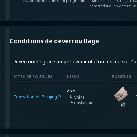
Les comportements sont programmés dans les fichiers du jeu mais le
caractéristiques déterminen
Conditions de déverrouillage
Déverrouillé grâce au prélèvement d'un fossile sur l'un
SITES DE FOUILLES
LIEUX
FOSSILES
Asie
Formation de Ziliujing B
┗
Chine
┗
Dashanpu
x
7