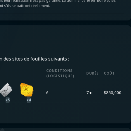
ur réalisation n'est pas garantie. La dominance, le territoire et les
t s'ils se battront réellement.
 des sites de fouilles suivants :
CONDITIONS
DURÉE
COÛT
(
LOGISTIQUE
)
6
7m
$
850,000
x
5
x
4