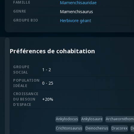
FAMILLE
Mamenchisauridae
GENRE
Mamenchisaurus
GROUPE BIO
Herbivore géant
Préférences de cohabitation
GROUPE
1 - 2
SOCIAL
POPULATION
0 - 25
IDÉALE
CROISSANCE
+
20%
DU BESOIN
D'ESPACE
Ankylodocus
Ankylosaure
Archaeornitho
Crichtonsaurus
Deinocheirus
Dracorex
D