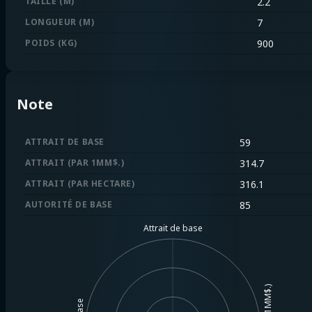
TAILLE (M)
2.2
LONGUEUR (M)
7
POIDS (KG)
900
Note
ATTRAIT DE BASE
59
ATTRAIT (PAR 1MM$.)
314.7
ATTRAIT (PAR HECTARE)
316.1
AUTORITÉ DE BASE
85
Attrait de base