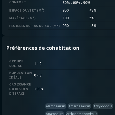
CONFORT
30% , 60% , 90%
2
950
48%
ESPACE OUVERT
(M
)
2
100
5%
MARÉCAGE
(M
)
2
950
48%
FEUILLES AU RAS DU SOL
(M
)
Préférences de cohabitation
GROUPE
1 - 2
SOCIAL
POPULATION
0 - 8
IDÉALE
CROISSANCE
+
80%
DU BESOIN
D'ESPACE
Alamosaurus
Amargasaurus
Ankylodocus
Apatosaure
Archaeornithomimus