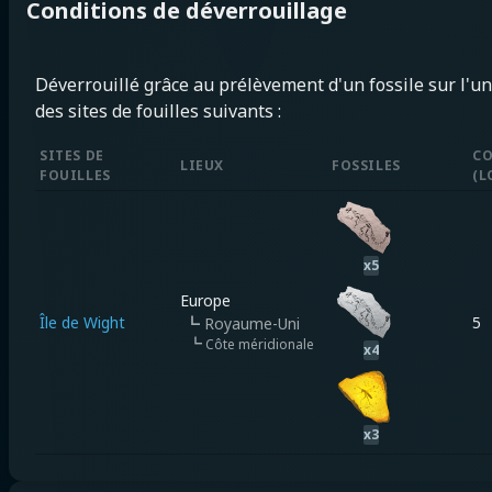
Conditions de déverrouillage
Déverrouillé grâce au prélèvement d'un fossile sur l'un
des sites de fouilles suivants :
SITES DE
CO
LIEUX
FOSSILES
FOUILLES
(
L
x
5
Europe
Île de Wight
5
┗
Royaume-Uni
┗
Côte méridionale
x
4
x
3