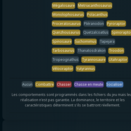
Mégalosaure
Metriacanthosaurus
Monolophosaurus
Polacanthus
Proceratosaurus
Ptéranodon
Pyroraptor
Qianzhousaurus
Quetzalcoatlus
Spinorapto
Spinosaure
Suchomimus
Tapejara
Tarbosaurus
Thanatosdrakon
Troodon
Tropeognathus
Tyrannosaure
Utahraptor
Vélociraptor
Yutyrannus
Aucun
Combattre
Chasser
Chasse en meute
Socialiser
Les comportements sont programmés dans les fichiers du jeu mais le
réalisation n'est pas garantie. La dominance, le territoire et les
caractéristiques déterminent s'ils se battront réellement.