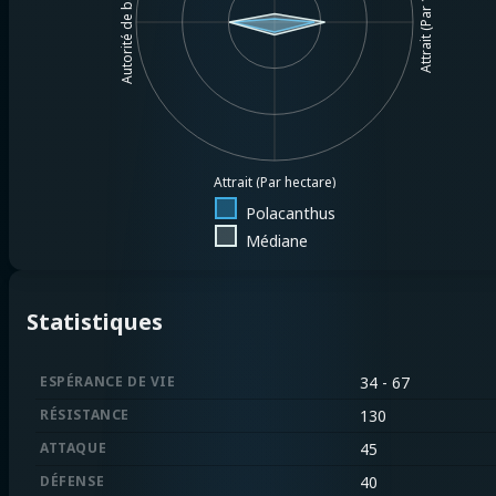
Attrait (Par 1MM$.)
Autorité de base
Attrait (Par hectare)
Polacanthus
Médiane
Statistiques
ESPÉRANCE DE VIE
34 - 67
RÉSISTANCE
130
ATTAQUE
45
DÉFENSE
40