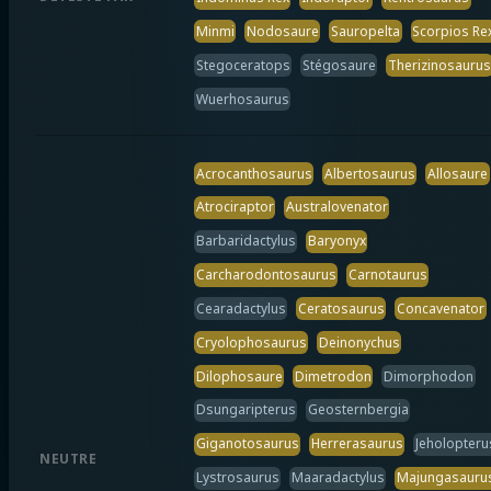
Minmi
Nodosaure
Sauropelta
Scorpios Re
Stegoceratops
Stégosaure
Therizinosaurus
Wuerhosaurus
Acrocanthosaurus
Albertosaurus
Allosaure
Atrociraptor
Australovenator
Barbaridactylus
Baryonyx
Carcharodontosaurus
Carnotaurus
Cearadactylus
Ceratosaurus
Concavenator
Cryolophosaurus
Deinonychus
Dilophosaure
Dimetrodon
Dimorphodon
Dsungaripterus
Geosternbergia
Giganotosaurus
Herrerasaurus
Jeholopteru
NEUTRE
Lystrosaurus
Maaradactylus
Majungasauru