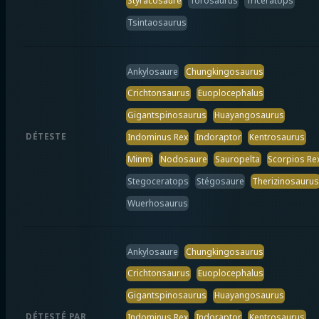
Styracosaure
Torosaurus
Tricératops
Tsintaosaurus
Ankylosaure
Chungkingosaurus
Crichtonsaurus
Euoplocephalus
Gigantspinosaurus
Huayangosaurus
DÉTESTE
Indominus Rex
Indoraptor
Kentrosaurus
Minmi
Nodosaure
Sauropelta
Scorpios Re
Stegoceratops
Stégosaure
Therizinosaurus
Wuerhosaurus
Ankylosaure
Chungkingosaurus
Crichtonsaurus
Euoplocephalus
Gigantspinosaurus
Huayangosaurus
DÉTESTÉ PAR
Indominus Rex
Indoraptor
Kentrosaurus