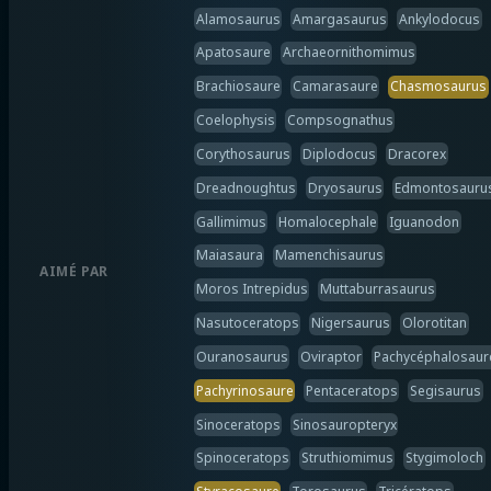
Alamosaurus
Amargasaurus
Ankylodocus
Apatosaure
Archaeornithomimus
Brachiosaure
Camarasaure
Chasmosaurus
Coelophysis
Compsognathus
Corythosaurus
Diplodocus
Dracorex
Dreadnoughtus
Dryosaurus
Edmontosauru
Gallimimus
Homalocephale
Iguanodon
Maiasaura
Mamenchisaurus
AIMÉ PAR
Moros Intrepidus
Muttaburrasaurus
Nasutoceratops
Nigersaurus
Olorotitan
Ouranosaurus
Oviraptor
Pachycéphalosaur
Pachyrinosaure
Pentaceratops
Segisaurus
Sinoceratops
Sinosauropteryx
Spinoceratops
Struthiomimus
Stygimoloch