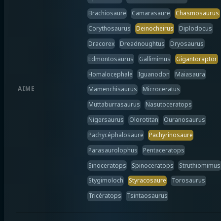
Brachiosaure
Camarasaure
Chasmosaurus
Corythosaurus
Deinocheirus
Diplodocus
Dracorex
Dreadnoughtus
Dryosaurus
Edmontosaurus
Gallimimus
Gigantoraptor
Homalocephale
Iguanodon
Maiasaura
AIME
Mamenchisaurus
Microceratus
Muttaburrasaurus
Nasutoceratops
Nigersaurus
Olorotitan
Ouranosaurus
Pachycéphalosaure
Pachyrinosaure
Parasaurolophus
Pentaceratops
Sinoceratops
Spinoceratops
Struthiomimus
Stygimoloch
Styracosaure
Torosaurus
Tricératops
Tsintaosaurus