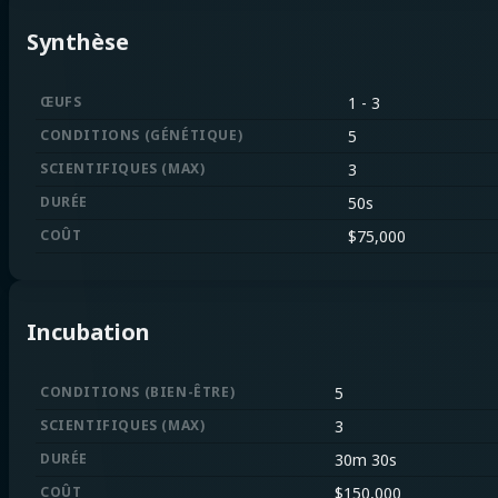
Synthèse
ŒUFS
1
-
3
CONDITIONS
(
GÉNÉTIQUE
)
5
SCIENTIFIQUES
(
MAX
)
3
DURÉE
50s
COÛT
$
75,000
Incubation
CONDITIONS
(
BIEN-ÊTRE
)
5
SCIENTIFIQUES
(
MAX
)
3
DURÉE
30m 30s
COÛT
$
150,000