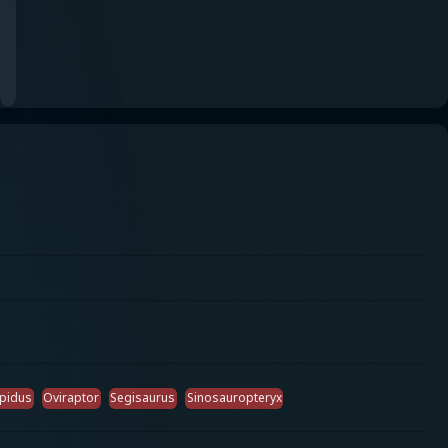
epidus
Oviraptor
Segisaurus
Sinosauropteryx