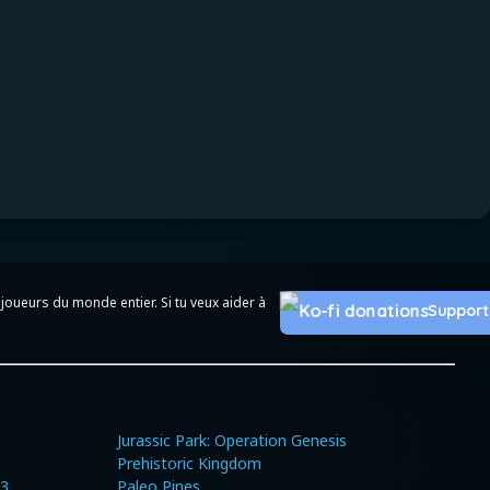
joueurs du monde entier. Si tu veux aider à
Support
Jurassic Park: Operation Genesis
Prehistoric Kingdom
 3
Paleo Pines