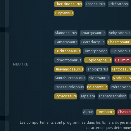
Therizinosaurus
Torosaurus
Tricératops
Yutyrannus
Alamosaurus
Amargasaurus
Ankylodocus
Camarasaure
Cearadactylus
Chasmosaur
Crichtonsaurus
Dimorphodon
Diplodocus
Edmontosaurus
Euoplocephalus
Gallimim
NEUTRE
Huayangosaurus
Jeholopterus
Kentrosaur
Muttaburrasaurus
Nigersaurus
Nodosaur
Parasaurolophus
Polacanthus
Ptéranodon
Styracosaure
Tapejara
Thanatosdrakon
Aucun
Combattre
Chasse
Les comportements sont programmés dans les fichiers du jeu mais le
caractéristiques déterminen