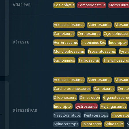
AIMÉ PAR
Coelophysis
Compsognathus
Moros Intr
Acrocanthosaurus
Albertosaurus
Allosaur
Carnotaurus
Ceratosaurus
Cryolophosaur
DÉTESTE
Herrerasaurus
Indominus Rex
Indoraptor
Monolophosaurus
Proceratosaurus
Pyror
Suchomimus
Tarbosaurus
Therizinosauru
Acrocanthosaurus
Albertosaurus
Allosaur
Carcharodontosaurus
Carnotaurus
Cerat
Dilophosaure
Dimetrodon
Giganotosauru
Indoraptor
Lystrosaurus
Majungasaurus
DÉTESTÉ PAR
Nasutoceratops
Pentaceratops
Procerato
Spinoceratops
Spinoraptor
Spinosaure
S