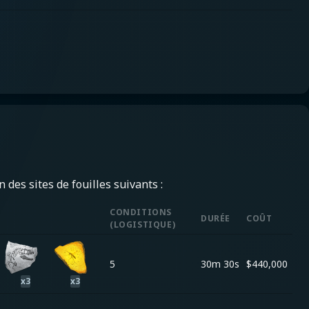
 des sites de fouilles suivants :
CONDITIONS
DURÉE
COÛT
(
LOGISTIQUE
)
5
30m 30s
$
440,000
x
3
x
3