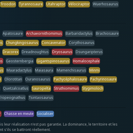
Troodon
Tyrannosaure
Utahraptor
Vélociraptor
Wuerhosaurus
Apatosaure
Archaeornithomimus
Barbaridactylus
Brachiosaure
us
Chungkingosaurus
Concavenator
Corythosaurus
Dracorex
Dreadnoughtus
Dryosaurus
Dsungaripterus
us
Geosternbergia
Gigantspinosaurus
Homalocephale
us
Maaradactylus
Maiasaura
Mamenchisaurus
Minmi
e
Olorotitan
Ouranosaurus
Pachycéphalosaure
Pachyrinosaure
Quetzalcoatlus
Sauropelta
Struthiomimus
Stygimoloch
Tropeognathus
Tsintaosaurus
r
Chasse en meute
Socialiser
ur réalisation n'est pas garantie. La dominance, le territoire et les
t s'ils se battront réellement.