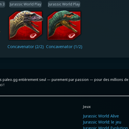
n 3
Jurassic World Play
Jurassic World Play
Concavenator (2/2)
Concavenator (1/2)
iens paleo.gg entièrement seul — purement par passion — pour des millions de 
i !
Jeux
Jurassic World Alive
Jurassic World: le jeu
Jurassic World Evolution