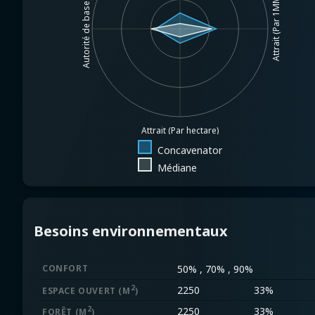
Attrait (Par 1MM$.)
Autorité de base
Attrait (Par hectare)
Concavenator
Médiane
Besoins environnementaux
CONFORT
50% , 70% , 90%
2
2250
33%
ESPACE OUVERT
(M
)
2
2250
33%
FORÊT
(M
)