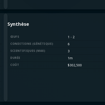
Synthèse
ŒUFS
1
-
2
CONDITIONS
(
GÉNÉTIQUE
)
6
SCIENTIFIQUES
(
MAX
)
3
DURÉE
1m
COÛT
$
302,500