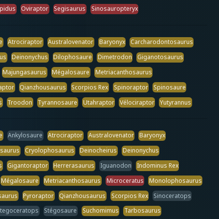
epidus
Oviraptor
Segisaurus
Sinosauropteryx
e
Atrociraptor
Australovenator
Baryonyx
Carcharodontosaurus
us
Deinonychus
Dilophosaure
Dimetrodon
Giganotosaurus
Majungasaurus
Mégalosaure
Metriacanthosaurus
aptor
Qianzhousaurus
Scorpios Rex
Spinoraptor
Spinosaure
s
Troodon
Tyrannosaure
Utahraptor
Vélociraptor
Yutyrannus
e
Ankylosaure
Atrociraptor
Australovenator
Baryonyx
osaurus
Cryolophosaurus
Deinocheirus
Deinonychus
s
Gigantoraptor
Herrerasaurus
Iguanodon
Indominus Rex
Mégalosaure
Metriacanthosaurus
Microceratus
Monolophosaurus
saurus
Pyroraptor
Qianzhousaurus
Scorpios Rex
Sinoceratops
tegoceratops
Stégosaure
Suchomimus
Tarbosaurus