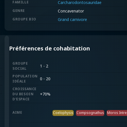
FAMILLE
Carcharodontosauridae
GENRE
Concavenator
GROUPE BIO
Grand carnivore
Préférences de cohabitation
GROUPE
1 - 2
SOCIAL
POPULATION
0 - 20
IDÉALE
CROISSANCE
+
70%
DU BESOIN
D'ESPACE
AIME
Coelophysis
Compsognathus
Moros Intr