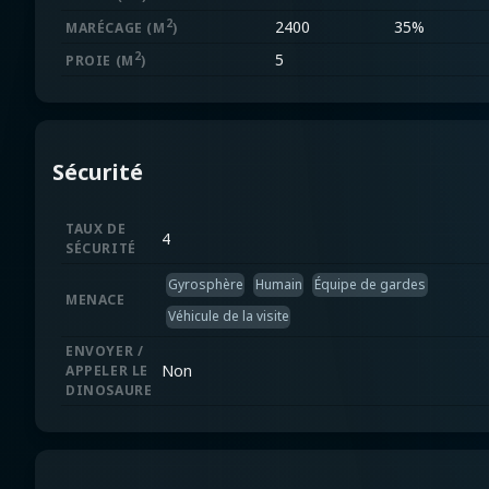
2
2400
35%
MARÉCAGE
(M
)
2
5
PROIE
(M
)
Sécurité
TAUX DE
4
SÉCURITÉ
Gyrosphère
Humain
Équipe de gardes
MENACE
Véhicule de la visite
ENVOYER /
Non
APPELER LE
DINOSAURE