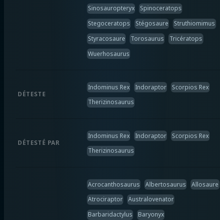
Sinosauropteryx
Spinoceratops
Stegoceratops
Stégosaure
Struthiomimus
Styracosaure
Torosaurus
Tricératops
Wuerhosaurus
Indominus Rex
Indoraptor
Scorpios Rex
DÉTESTE
Therizinosaurus
Indominus Rex
Indoraptor
Scorpios Rex
DÉTESTÉ PAR
Therizinosaurus
Acrocanthosaurus
Albertosaurus
Allosaure
Atrociraptor
Australovenator
Barbaridactylus
Baryonyx