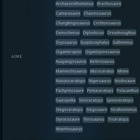
Archaeornithomimus
Brachiosaure
Camarasaure
Chasmosaurus
Chungkingosaurus
Crichtonsaurus
Deinocheirus
Diplodocus
Dreadnoughtus
Dryosaurus
Euoplocephalus
Gallimimus
Gigantoraptor
Gigantspinosaurus
AIME
Huayangosaurus
Kentrosaurus
Mamenchisaurus
Microceratus
Minmi
Nasutoceratops
Nigersaurus
Nodosaure
Pachyrinosaure
Pentaceratops
Polacanthus
Sauropelta
Sinoceratops
Spinoceratops
Stegoceratops
Stégosaure
Struthiomimus
Styracosaure
Torosaurus
Tricératops
Wuerhosaurus