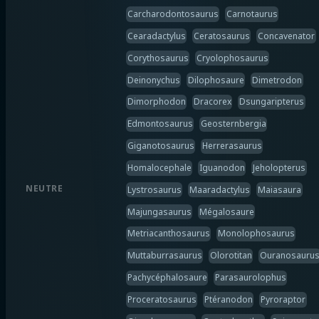
Carcharodontosaurus
Carnotaurus
Cearadactylus
Ceratosaurus
Concavenator
Corythosaurus
Cryolophosaurus
Deinonychus
Dilophosaure
Dimetrodon
Dimorphodon
Dracorex
Dsungaripterus
Edmontosaurus
Geosternbergia
Giganotosaurus
Herrerasaurus
Homalocephale
Iguanodon
Jeholopterus
NEUTRE
Lystrosaurus
Maaradactylus
Maiasaura
Majungasaurus
Mégalosaure
Metriacanthosaurus
Monolophosaurus
Muttaburrasaurus
Olorotitan
Ouranosauru
Pachycéphalosaure
Parasaurolophus
Proceratosaurus
Ptéranodon
Pyroraptor