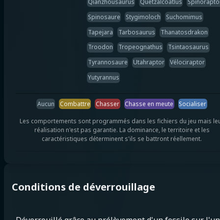
Qianzhousaurus
Quetzalcoatlus
Spinorapto
Spinosaure
Stygimoloch
Suchomimus
Tapejara
Tarbosaurus
Thanatosdrakon
Troodon
Tropeognathus
Tsintaosaurus
Tyrannosaure
Utahraptor
Vélociraptor
Yutyrannus
Aucun
Combattre
Chasser
Chasse en meute
Socialiser
Les comportements sont programmés dans les fichiers du jeu mais le
réalisation n'est pas garantie. La dominance, le territoire et les
caractéristiques déterminent s'ils se battront réellement.
Conditions de déverrouillage