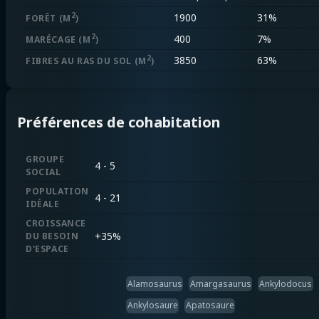
2
1900
31%
FORÊT
(M
)
2
400
7%
MARÉCAGE
(M
)
2
3850
63%
FIBRES AU RAS DU SOL
(M
)
Préférences de cohabitation
GROUPE
4 - 5
SOCIAL
POPULATION
4 - 21
IDÉALE
CROISSANCE
+
35%
DU BESOIN
D'ESPACE
Alamosaurus
Amargasaurus
Ankylodocus
Ankylosaure
Apatosaure