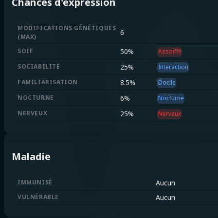
Chances d'expression
MODIFICATIONS GÉNÉTIQUES
6
(
MAX
)
SOIF
50
%
Assoiffé
SOCIABILITÉ
25
%
Interaction
FAMILIARISATION
8.5
%
Docile
NOCTURNE
6
%
Nocturne
NERVEUX
25
%
Nerveux
Maladie
IMMUNISÉ
Aucun
VULNÉRABLE
Aucun