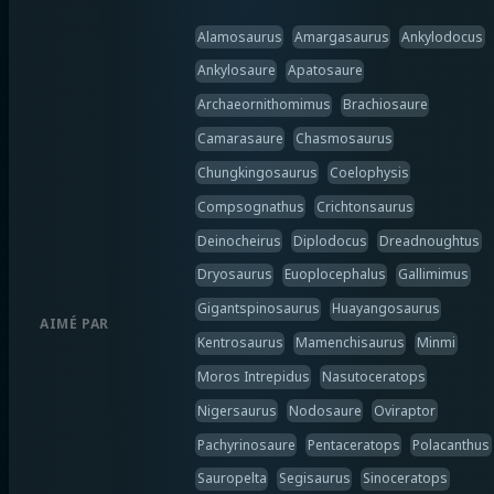
Alamosaurus
Amargasaurus
Ankylodocus
Ankylosaure
Apatosaure
Archaeornithomimus
Brachiosaure
Camarasaure
Chasmosaurus
Chungkingosaurus
Coelophysis
Compsognathus
Crichtonsaurus
Deinocheirus
Diplodocus
Dreadnoughtus
Dryosaurus
Euoplocephalus
Gallimimus
Gigantspinosaurus
Huayangosaurus
AIMÉ PAR
Kentrosaurus
Mamenchisaurus
Minmi
Moros Intrepidus
Nasutoceratops
Nigersaurus
Nodosaure
Oviraptor
Pachyrinosaure
Pentaceratops
Polacanthus
Sauropelta
Segisaurus
Sinoceratops