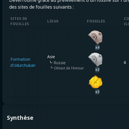
Déverrouillé grâce au prélèvement d'un fossile sur l'un
des sites de fouilles suivants :
SITES DE
CO
LIEUX
FOSSILES
FOUILLES
(
L
x
4
Asie
Formation
6
┗
Russie
d'Udurchukan
┗
Oblast de l'Amour
x
3
x
3
Synthèse