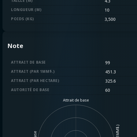
TAILLE (M)
4.3
LONGUEUR (M)
10
POIDS (KG)
3,500
Note
ATTRAIT DE BASE
99
ATTRAIT (PAR 1MM$.)
451.3
ATTRAIT (PAR HECTARE)
325.6
AUTORITÉ DE BASE
60
Attrait de base