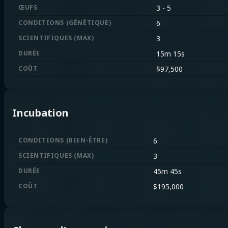
ŒUFS
3
-
5
CONDITIONS
(
GÉNÉTIQUE
)
6
SCIENTIFIQUES
(
MAX
)
3
DURÉE
15m 15s
COÛT
$
97,500
Incubation
CONDITIONS
(
BIEN-ÊTRE
)
6
SCIENTIFIQUES
(
MAX
)
3
DURÉE
45m 45s
COÛT
$
195,000