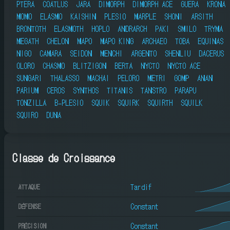
PTERA
COATLUS
JARA
DIMORPH
DIMORPH ACE
GUERA
KRONA
MOMO
ELASMO
KAISHIN
PLESIO
MARPLE
SHONI
ARSITH
BRONTOTH
ELASMOTH
HOPLO
ANDRARCH
PAKI
SMILO
TRYMA
MEGATH
CHELON
MAPO
MAPO KING
ARCHAEO
TOBA
EQUINAS
NIGO
CAMARA
SEIDON
MENCHI
ARGENTO
SHENLIU
DACERUS
OLORO
CHASMO
BLITZIGON
BERTA
NYCTO
NYCTO ACE
SUNGARI
THALASSO
MACHAI
PELORO
METRI
GOMP
ANAN
PARIUM
CEROS
SYNTHOS
TITANIS
TANSTRO
PARAPU
TONZILLA
B-PLESIO
SQUIK
SQUIRK
SQUIRTH
SQUILK
SQUIRO
DUNA
Classe de Croissance
Tardif
ATTAQUE
Constant
DÉFENSE
Constant
PRÉCISION