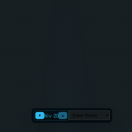
Niv 20
▼
▲