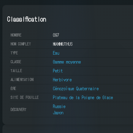
Classification
097
NOMBRE
MAMMUTHUS
NOM COMPLET
Eau
TYPE
Gamme moyenne
CLASSE
Petit
TAILLE
Herbivore
ALIMENTATION
Cénozoïque Quaternaire
ÈRE
Plateau de la Poigne de Glace
SITE DE FOUILLE
Russie
DÉCOUVERT
Japon