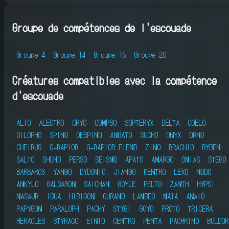
Groupe de compétences de l'escouade
Groupe 4
Groupe 14
Groupe 15
Groupe 20
Créatures compatibles avec la compétence
d'escouade
ALIO
ALECTRO
CRYO
COMPSO
SOPTERYX
DELTA
COELO
DILOPHO
SPINO
DESPINO
ANGATO
SUCHO
ONYX
ORNO
CHEIRUS
O-RAPTOR
O-RAPTOR FIEND
ZINO
BRACHIO
RYDEN
SALTO
SHUNO
PERSO
SEISMO
APATO
AMARGO
OMIAS
STEGO
BARBAROS
YANGO
DYDOMIO
JIANGO
KENTRO
LEXO
NODO
ANKYLO
GALGARON
SAICHAN
GOYLE
PELTO
ZANTH
HYPSI
NASAUR
IGUA
HIBIGON
OURANO
LAMBEO
MAIA
ANATO
PAPYGON
PARALOPH
PACHY
STYGI
GOYO
PROTO
TRICERA
HERACLES
STYRACO
EINIO
CENTRO
PENTA
PACHRINO
BULDOR