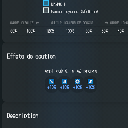
MAMMOTH
Gamme moyenne (Médiane)
GAMME ÉTROITE
⬅️
MULTIPLICATEUR DE DÉGÂTS
➡️
GAMME LONG
80
%
100
%
120
%
100
%
80
%
60
%
40
%
Effets de soutien
Appliqué à la AZ propre
+
10
%
+
10
%
+
10
%
+
10
%
Description