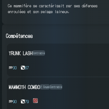
Ce mammifère se caractérisait par ses défenses
enroulées et son pelage laineux.
Compétences
TRUNK LASH
Contrable
30
67
MAMMOTH COMBO
2 Coups
Contrable
90
79