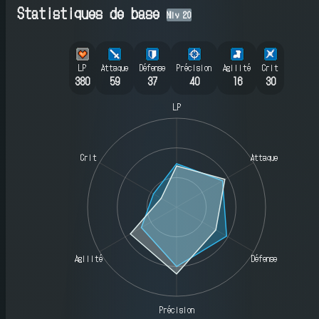
Statistiques de base
Niv
20
LP
Attaque
Défense
Précision
Agilité
Crit
380
59
37
40
16
30
LP
Crit
Attaque
Agilité
Défense
Précision