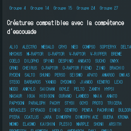
Groupe 4
Groupe 14
Groupe 15
Groupe 24
Groupe 27
Créatures compatibles avec la compétence
d'escouade
ALIO
ALECTRO
MEGALO
CRYO
NEO
COMPSO
SOPTERYX
DELTA
NYCHUS
M-RAPTOR
U-RAPTOR
V-RAPTOR
V-RIPPER
BREME
COELO
DILOPHO
SPINO
DESPINO
ANGATO
SUCHO
ONYX
ORNO
CHEIRUS
O-RAPTOR
O-RAPTOR FIEND
ZINO
BRACHIO
RYDEN
SALTO
SHUNO
PERSO
SEISMO
APATO
AMARGO
OMIAS
STEGO
BARBAROS
YANGO
DYDOMIO
JIANGO
KENTRO
LEXO
NODO
ANKYLO
SAICHAN
GOYLE
PELTO
ZANTH
HYPSI
NASAUR
IGUA
HIBIGON
OURANO
LAMBEO
MAIA
ANATO
PAPYGON
PARALOPH
PACHY
STYGI
GOYO
PROTO
TRICERA
HERACLES
STYRACO
EINIO
CENTRO
PENTA
PACHRINO
BULDOR
PTERA
COATLUS
JARA
DIMORPH
DIMORPH ACE
GUERA
KRONA
MOMO
ELASMO
KAISHIN
PLESIO
MARPLE
SHONI
ARSITH
BRONTOTH
ELASMOTH
HOPLO
ANDRARCH
PAKI
SMILO