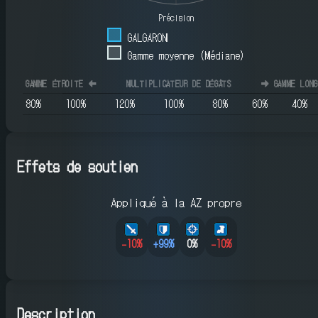
Précision
GALGARON
Gamme moyenne (Médiane)
GAMME ÉTROITE
⬅️
MULTIPLICATEUR DE DÉGÂTS
➡️
GAMME LONG
80
%
100
%
120
%
100
%
80
%
60
%
40
%
Effets de soutien
Appliqué à la AZ propre
-10
%
+
99
%
0%
-10
%
Description