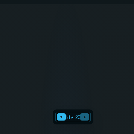
Niv 20
▼
▲