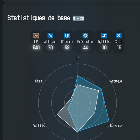
Statistiques de base
Niv
20
LP
Attaque
Défense
Précision
Agilité
Crit
540
70
53
44
10
15
LP
Crit
Attaque
Agilité
Défense