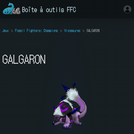
Boîte à outils FFC
Jeux
Fossil Fighters: Champions
Vivosaures
GALGARON
GALGARON