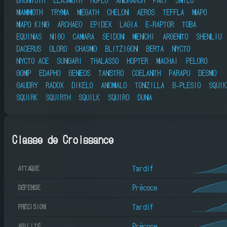
MAMMOTH
TRYMA
MEGATH
CHELON
AEROS
TEFFLA
MAPO
MAPO KING
ARCHAEO
EPIDEX
LAGIA
E-RAPTOR
TOBA
EQUINAS
NIGO
CAMARA
SEIDON
MENCHI
ARGENTO
SHENLIU
DACERUS
OLORO
CHASMO
BLITZIGON
BERTA
NYCTO
NYCTO ACE
SUNGARI
THALASSO
HOPTER
MACHAI
PELORO
GOMP
EDAPHO
GENEOS
TANSTRO
COELANTH
PARAPU
DESMO
GAUDRY
RADOX
DIKELO
ANOMALO
TONZILLA
B-PLESIO
SQUIK
SQUIRK
SQUIRTH
SQUILK
SQUIRO
DUNA
Classe de Croissance
Tardif
ATTAQUE
Précoce
DÉFENSE
Tardif
PRÉCISION
Précoce
AGILITÉ