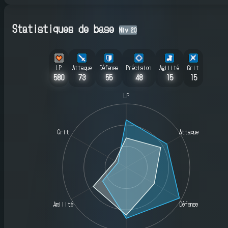
Statistiques de base
Niv
20
LP
Attaque
Défense
Précision
Agilité
Crit
580
73
55
48
15
15
LP
Crit
Attaque
Agilité
Défense