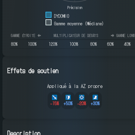
Précision
DYDOMIO
Gamme moyenne (Médiane)
GAMME ÉTROITE
⬅️
MULTIPLICATEUR DE DÉGÂTS
➡️
GAMME LONG
80
%
100
%
120
%
100
%
80
%
60
%
40
%
Effets de soutien
Appliqué à la AZ propre
-15
%
+
50
%
-20
%
+
30
%
Description