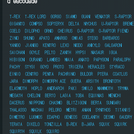
d'escouade
T-REX
T-REX LORD
GORGO
SIAMO
GUAN
VENATOR
S-RAPTOR
GIGANTO
COMPSO
SOPTERYX
DELTA
NYCHUS
U-RAPTOR
BREME
COELO
DILOPHO
ORNO
CHEIRUS
O-RAPTOR
O-RAPTOR FIEND
ZINO
SHUNO
APATO
AMARGO
OMIAS
STEGO
BARBAROS
YANGO
JIANGO
KENTRO
LEXO
NODO
ANKYLO
GALGARON
SAICHAN
GOYLE
PELTO
ZANTH
HYPSI
NASAUR
IGUA
HIBIGON
OURANO
LAMBEO
MAIA
ANATO
PAPYGON
PARALOPH
PACHY
STYGI
GOYO
PROTO
TRICERA
HERACLES
STYRACO
EINIO
CENTRO
PENTA
PACHRINO
BULDOR
PTERA
COATLUS
JARA
DIMORPH
DIMORPH ACE
GUERA
ARSITH
BRONTOTH
ELASMOTH
HOPLO
ANDRARCH
PAKI
SMILO
MAMMOTH
TRYMA
MEGATH
CHELON
BERTO
LAGIA
TOBA
EQUINAS
MENCHI
DACERUS
NIPPONO
CHASMO
BLITZIGON
BERTA
SUNGARI
THALASSO
MACHAI
PELORO
METRI
ANAN
SYNTHOS
TITANIS
DIMETRO
LUGMOS
EDAPHO
GENEOS
COELANTH
DESMO
GAUDRY
TERATA
DIKELO
TONZILLA
B-REX
B-JARA
SQUIK
SQUIRK
SQUIRTH
SQUILK
SQUIRO