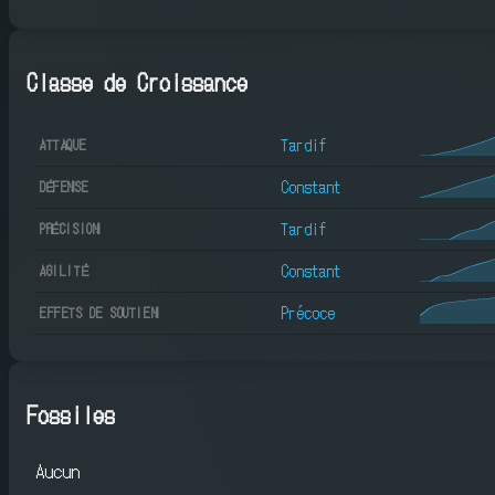
Classe de Croissance
Tardif
ATTAQUE
Constant
DÉFENSE
Tardif
PRÉCISION
Constant
AGILITÉ
Précoce
EFFETS DE SOUTIEN
Fossiles
Aucun