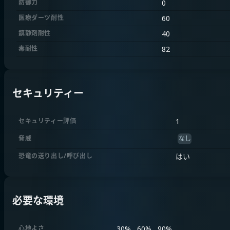
防御力
0
医療ダーツ耐性
60
鎮静剤耐性
40
毒耐性
82
セキュリティー
セキュリティー評価
1
脅威
なし
恐竜の送り出し/呼び出し
はい
必要な環境
心地よさ
30% , 60% , 90%