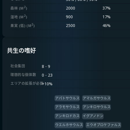
2
2000
37%
森林
(M
)
2
900
17%
湿地
(M
)
2
2500
46%
果実 (低)
(M
)
共生の嗜好
社会集団
8 - 9
理想的な個体数
0 - 23
エリアの拡張が必要
+
10%
アパトサウルス
アマルガサウルス
アラモサウルス
アンキロサウルス
アンキロドカス
イグアノドン
ウエルホサウルス
エウオプロケファルス