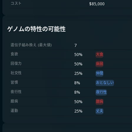
コスト
$
85,000
ゲノムの特性の可能性
遺伝子組み換え
(
最大値
)
7
食欲
50
%
大食
回復力
50
%
病弱
社交性
25
%
仲間
習慣
8
%
おとなしい
夜行性
8
%
夜行性
臆病
50
%
臆病
運動
25
%
丈夫