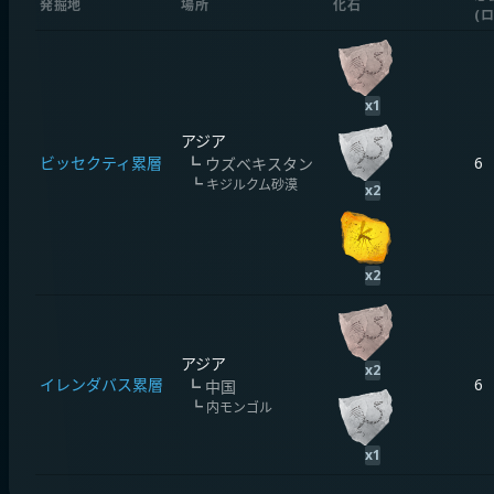
発掘地
場所
化石
(
x
1
アジア
ビッセクティ累層
6
┗
ウズベキスタン
┗
キジルクム砂漠
x
2
x
2
アジア
x
2
イレンダバス累層
6
┗
中国
┗
内モンゴル
x
1