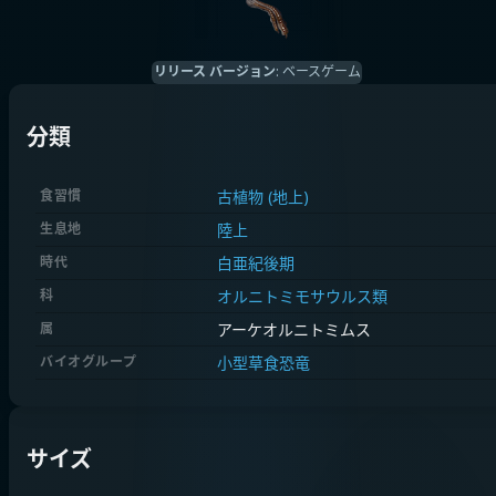
リリース バージョン
:
ベースゲーム
分類
食習慣
古植物 (地上)
生息地
陸上
時代
白亜紀後期
科
オルニトミモサウルス類
属
アーケオルニトミムス
バイオグループ
小型草食恐竜
サイズ