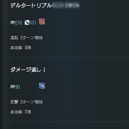
デルタートリプル
3ヒット
反撃可能
210
101
混乱
2ターン有効
成功率 30%
ダメージ返し！
30
反撃
2ターン有効
成功率 70%