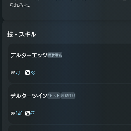
られるよ。
技・スキル
デルターエッジ
反撃可能
70
73
デルターツイン
2ヒット
反撃可能
140
87