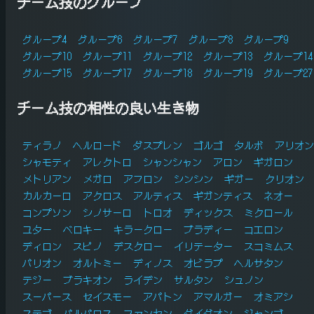
チーム技のグループ
グループ4
グループ6
グループ7
グループ8
グループ9
グループ10
グループ11
グループ12
グループ13
グループ14
グループ15
グループ17
グループ18
グループ19
グループ27
チーム技の相性の良い生き物
ティラノ
ヘルロード
ダスプレン
ゴルゴ
タルボ
アリオン
シャモティ
アレクトロ
シャンシャン
アロン
ギガロン
メトリアン
メガロ
アフロン
シンシン
ギガー
クリオン
カルカーロ
アクロス
アルティス
ギガンティス
ネオー
コンプソン
シノサーロ
トロオ
ディックス
ミクロール
ユター
ベロキー
キラークロー
ブラディー
コエロン
ディロン
スピノ
デスクロー
イリテーター
スコミムス
バリオン
オルトミー
ディノス
オビラプ
ヘルサタン
テジー
ブラキオン
ライデン
サルタン
シュノン
スーパース
セイスモー
アパトン
アマルガー
オミアシ
ステゴ
バルバロス
ファンヤン
ダイダオン
ジャンゴ