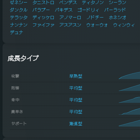
ゼネシー
タニストロ
ペンデス
ティタノン
シーラン
ダンクル
パラプー
パキデス
ゴードリィ
パーラッド
テラッタ
ディッケロ
アノマーロ
ノドチー
ホネシオ
ナンナン
ファイファ
アスアスン
ウォーウォ
ウィンウィ
デュナ
成長タイプ
早熟型
攻撃
平均型
防御
平均型
命中
平均型
素早さ
漸進型
サポート