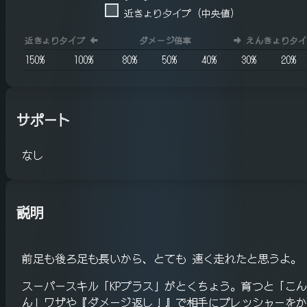
近きょりタイプ (中央値)
近きょりタイプ
⬅️
ダメージ倍率
➡️
えんきょりタイ
150
%
100
%
80
%
50
%
40
%
30
%
20
%
サポート
なし
説明
前足も後ろ足も長いから、とても 速く走れたと思うよ。
スーパースキル「KPプラス」がとくちょう。育つと「こ
ん」ワザや『ダメージ返し！』で相手にプレッシャーをか