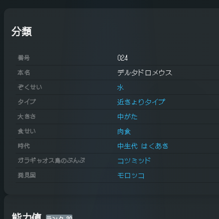
分類
024
番号
デルタドロメウス
本名
水
ぞくせい
近きょりタイプ
タイプ
中がた
大きさ
肉食
食せい
中生代 はくあき
時代
コツミッド
ガラギャオス島のぶんぷ
モロッコ
発見国
能力値
ランク
20