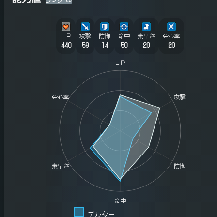
ＬＰ
攻撃
防御
命中
素早さ
会心率
440
59
14
50
20
20
ＬＰ
会心率
攻撃
素早さ
防御
命中
デルター