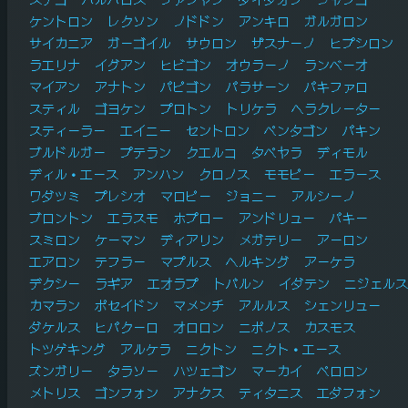
ケントロン
レクソン
ノドドン
アンキロ
ガルガロン
サイカニア
ガーゴイル
サウロン
ザスナーノ
ヒプシロン
ラエリナ
イグアン
ヒビゴン
オウラーノ
ランベーオ
マイアン
アナトン
パピゴン
パラサーン
パキファロ
スティル
ゴヨケン
プロトン
トリケラ
ヘラクレーター
スティーラー
エイニー
セントロン
ペンタゴン
パキン
ブルドルガー
プテラン
クエルコ
タペヤラ
ディモル
ディル・エース
アンハン
クロノス
モモピー
エラース
ワダツミ
プレシオ
マロピー
ジョニー
アルシーノ
ブロントン
エラスモ
ホプロー
アンドリュー
パキー
スミロン
ケーマン
ディアリン
メガテリー
アーロン
エアロン
テフラー
マプルス
ヘルキング
アーケラ
デクシー
ラギア
エオラプ
トバルン
イダテン
ニジェルス
カマラン
ポセイドン
マメンチ
アルルス
シェンリュー
ダケルス
ヒパクーロ
オロロン
ニポノス
カスモス
トツゲキング
アルケラ
ニクトン
ニクト・エース
ズンガリー
タラソー
ハツェゴン
マーカイ
ペロロン
メトリス
ゴンフォン
アナクス
ティタニス
エダフォン