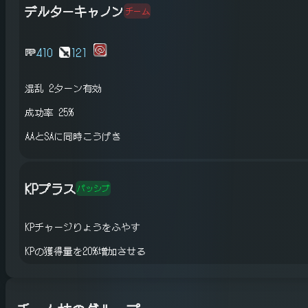
デルターキャノン
チーム
410
121
混乱
2ターン有効
成功率 25%
AAとSAに同時こうげき
KPプラス
パッシブ
KPチャージりょうをふやす
KPの獲得量を20%増加させる